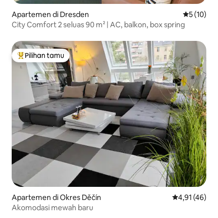
Apartemen di Dresden
Nilai rata-
5 (10)
City Comfort 2 seluas 90 m² | AC, balkon, box spring
Pilihan tamu
Pilihan tamu terpopuler
Apartemen di Okres Děčín
Nilai rata-rata
4,91 (46)
Akomodasi mewah baru