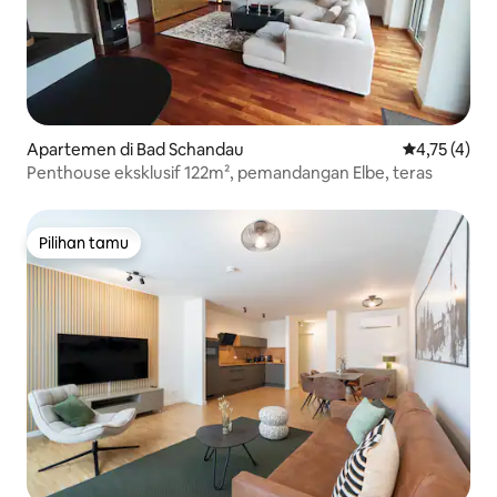
Apartemen di Bad Schandau
Nilai rata-ra
4,75 (4)
Penthouse eksklusif 122m², pemandangan Elbe, teras
Pilihan tamu
Pilihan tamu