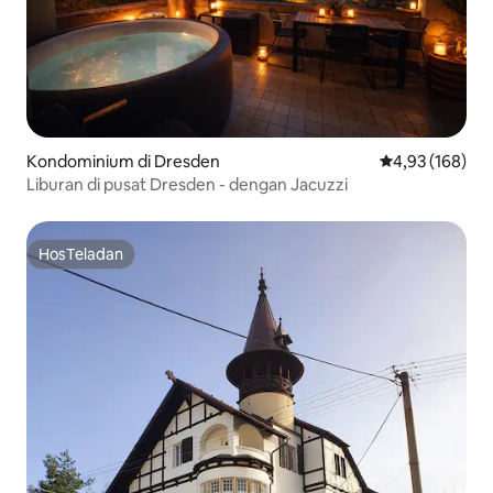
Kondominium di Dresden
Nilai rata-rata 
4,93 (168)
Liburan di pusat Dresden - dengan Jacuzzi
HosTeladan
HosTeladan