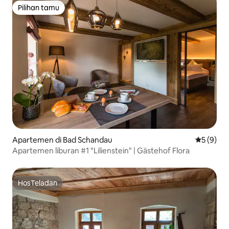
Pilihan tamu
Pilihan tamu
Apartemen di Bad Schandau
Nilai rata
5 (9)
Apartemen liburan #1 "Lilienstein" | Gästehof Flora
HosTeladan
HosTeladan