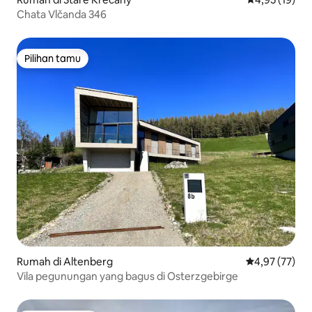
Chata Vlčanda 346
Pilihan tamu
Pilihan tamu
Rumah di Altenberg
Nilai rata-rata
4,97 (77)
Vila pegunungan yang bagus di Osterzgebirge