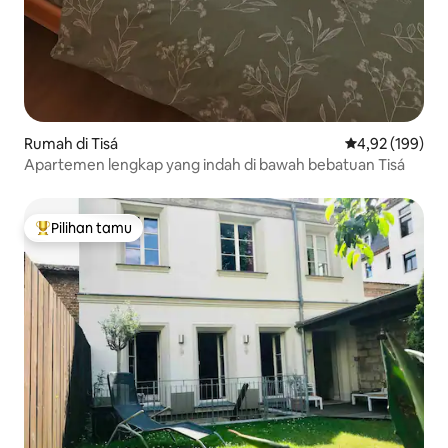
Rumah di Tisá
Nilai rata-rata 
4,92 (199)
Apartemen lengkap yang indah di bawah bebatuan Tisá
Pilihan tamu
Pilihan tamu terpopuler