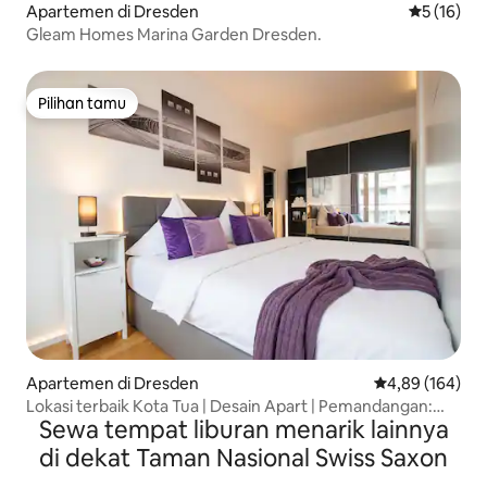
Apartemen di Dresden
Nilai rata-
5 (16)
Gleam Homes Marina Garden Dresden.
Pilihan tamu
Pilihan tamu
Apartemen di Dresden
Nilai rata-rata 
4,89 (164)
Lokasi terbaik Kota Tua | Desain Apart | Pemandangan:
Sewa tempat liburan menarik lainnya
Zwinger
di dekat Taman Nasional Swiss Saxon