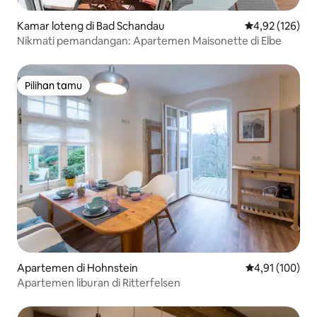
Kamar loteng di Bad Schandau
Nilai rata-rata 
4,92 (126)
Nikmati pemandangan: Apartemen Maisonette di Elbe
Pilihan tamu
Pilihan tamu
Apartemen di Hohnstein
Nilai rata-rata 
4,91 (100)
Apartemen liburan di Ritterfelsen