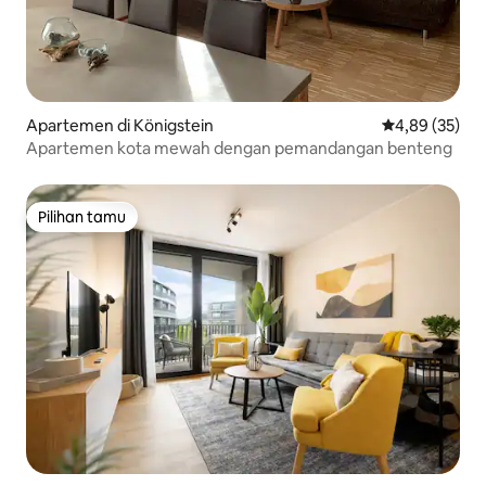
Apartemen di Königstein
Nilai rata-rata
4,89 (35)
Apartemen kota mewah dengan pemandangan benteng
Pilihan tamu
Pilihan tamu