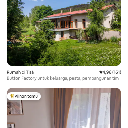
Rumah di Tisá
Nilai rata-rata 
4,96 (161)
Button Factory untuk keluarga, pesta, pembangunan tim
Pilihan tamu
Pilihan tamu terpopuler