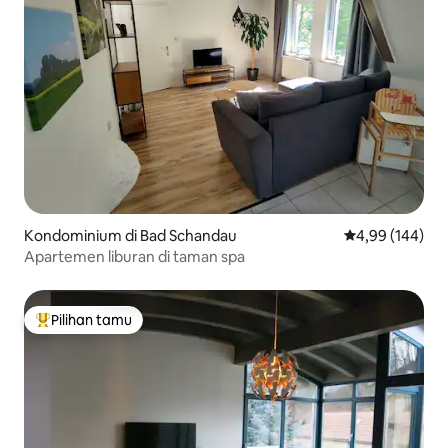
Kondominium di Bad Schandau
Nilai rata-rata 
4,99 (144)
Apartemen liburan di taman spa
Pilihan tamu
Pilihan tamu terpopuler