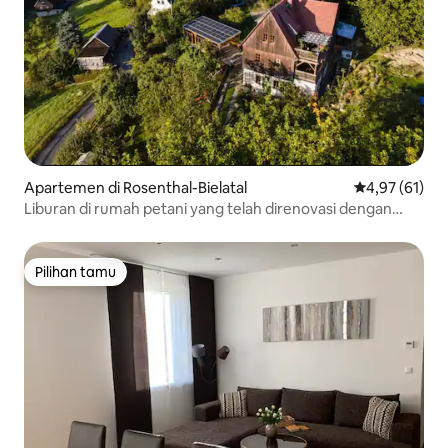
Apartemen di Rosenthal-Bielatal
Nilai rata-rata
4,97 (61)
Liburan di rumah petani yang telah direnovasi dengan
penuh kasih sayang
Pilihan tamu
Pilihan tamu