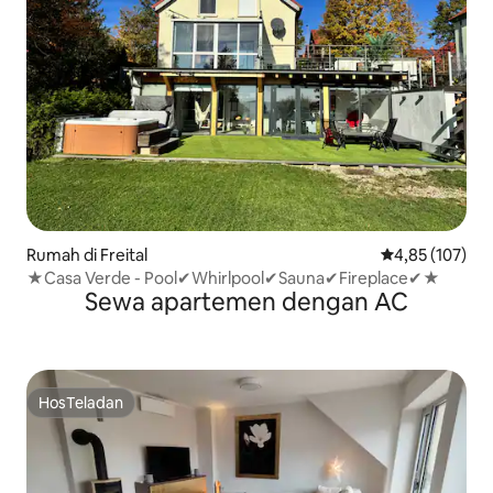
Rumah di Freital
Nilai rata-rata 
4,85 (107)
★Casa Verde - Pool✔Whirlpool✔Sauna✔Fireplace✔★
Sewa apartemen dengan AC
HosTeladan
HosTeladan