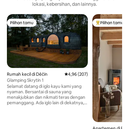
lokasi, kebersihan, dan lainnya.
Pilihan tamu
Pilihan tamu
Pilihan tamu
Pilihan tamu terp
Rumah kecil di Děčín
Nilai rata-rata 4,96 dari 5, 207 ul
4,96 (207)
Glamping Skrytín 1
Selamat datang di iglo kayu kami yang
nyaman. Bersantai di sauna yang
menakjubkan dan nikmati teras dengan
pemanggang. Ada iglo lain di dekatnya,
120 m jauhnya. Semua jarum memiliki
AC. Mereka terletak di Bohemian
Central Mountains yang indah, dekat
Pravcicka Gate, Print Rocks dan
Apartemen di Ros