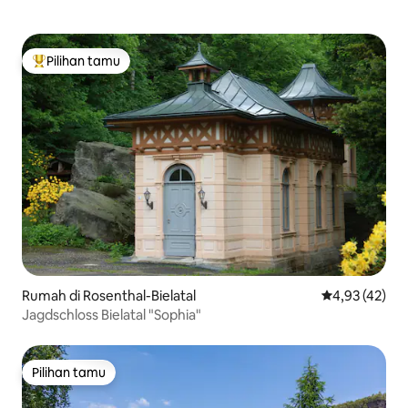
Pilihan tamu
Pilihan tamu terpopuler
Rumah di Rosenthal-Bielatal
Nilai rata-rata
4,93 (42)
Jagdschloss Bielatal "Sophia"
Pilihan tamu
Pilihan tamu