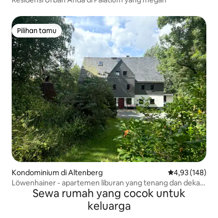
Pilihan tamu
Pilihan tamu
Kondominium di Altenberg
Nilai rata-rata 
4,93 (148)
Löwenhainer - apartemen liburan yang tenang dan dekat
Sewa rumah yang cocok untuk
dengan alam
keluarga