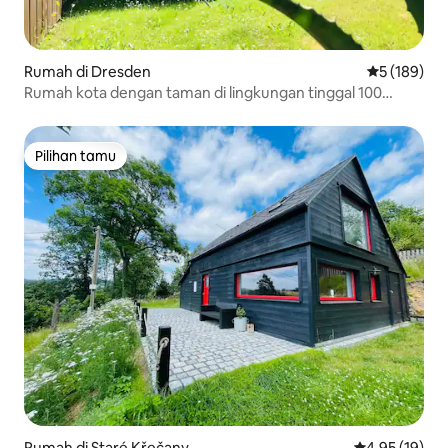
Rumah di Dresden
Nilai rata-ra
5 (189)
Rumah kota dengan taman di lingkungan tinggal 100
meter persegi
Pilihan tamu
Pilihan tamu
Rumah di Staré Křečany
Nilai rata-rata
4,95 (19)