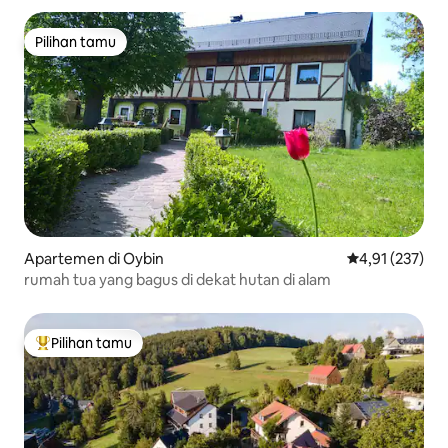
Pilihan tamu
Pilihan tamu
Apartemen di Oybin
Nilai rata-rata 
4,91 (237)
rumah tua yang bagus di dekat hutan di alam
Pilihan tamu
Pilihan tamu terpopuler