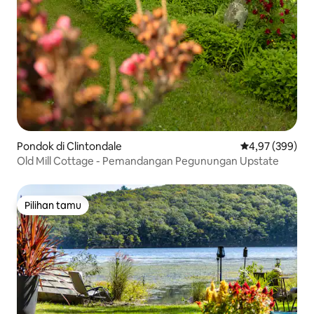
Pondok di Clintondale
Nilai rata-rata 
4,97 (399)
Old Mill Cottage - Pemandangan Pegunungan Upstate
Pilihan tamu
Pilihan tamu