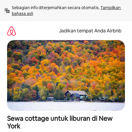
Lewatkan,
Sebagian info diterjemahkan secara otomatis. 
Tampilkan 
langsung
bahasa asli
lihat
konten
Jadikan tempat Anda Airbnb
Sewa cottage untuk liburan di New
York