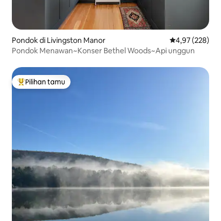
Pondok di Livingston Manor
Nilai rata-rata 
4,97 (228)
Pondok Menawan~Konser Bethel Woods~Api unggun
Pilihan tamu
Pilihan tamu terpopuler