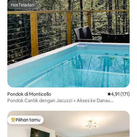
HosTeladan
HosTeladan
Pondok di Monticello
Nilai rata-rata
4,91 (171)
Pondok Cantik dengan Jacuzzi + Akses ke Danau
Terdekat!
Pilihan tamu
Pilihan tamu terpopuler