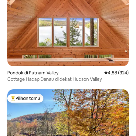
Pondok di Putnam Valley
Nilai rata-rata 
4,88 (324)
Cottage Hadap Danau di dekat Hudson Valley
Pilihan tamu
Pilihan tamu terpopuler