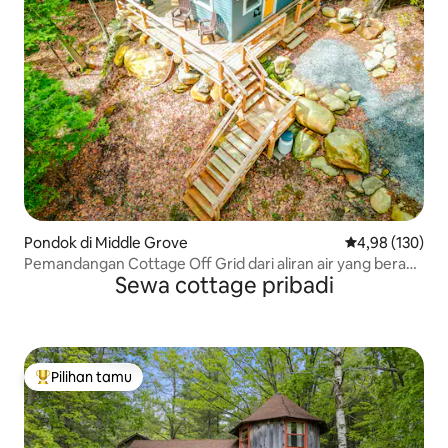
Pondok di Middle Grove
Nilai rata-rata 
4,98 (130)
Pemandangan Cottage Off Grid dari aliran air yang berada
Sewa cottage pribadi
di atas batu besar
Pilihan tamu
Pilihan tamu terpopuler