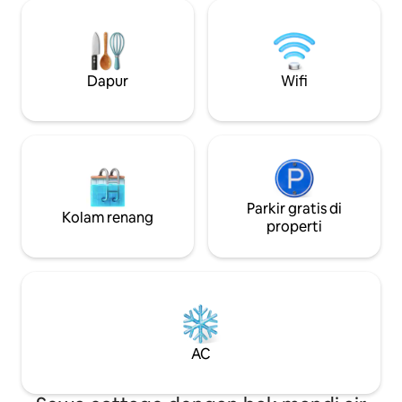
Bak mandi air panas sepanjang tahun –
kembali ke perab
cara yang sempurna untuk bersantai
dapur lengkap, d
setelah hiking atau menjelajah Tata letak
efisien lengkap d
yang sempurna untuk keluarga – dua
sendiri atau pas
lantai yang luas dengan ruang
Mainstay kami yang
Dapur
Wifi
permainan/media dan beranda berpagar
sebelah untuk ruan
Kayak & rompi pelampung – akses
keluarga atau gru
mudah dan aman ke perairan untuk
yang damai.
semua usia
Parkir gratis di
Kolam renang
properti
AC