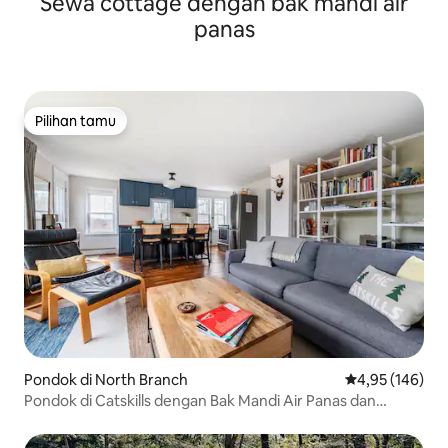
Sewa cottage dengan bak mandi air
panas
Pilihan tamu
Pilihan tamu
Pondok di North Branch
Nilai rata-rata 
4,95 (146)
Pondok di Catskills dengan Bak Mandi Air Panas dan
Pemandangan