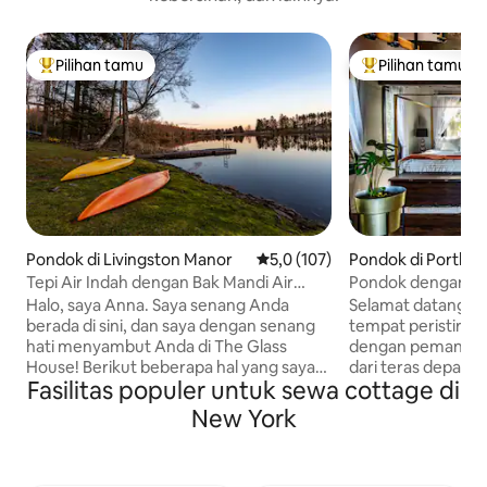
Pilihan tamu
Pilihan tamu
Pilihan tamu terpopuler
Pilihan tamu terp
Pondok di Livingston Manor
Nilai rata-rata 5,0 dari 5, 107 ul
5,0 (107)
Pondok di Portlan
Tepi Air Indah dengan Bak Mandi Air
Pondok dengan P
Panas dan Area Permainan
untuk 4 orang · T
Halo, saya Anna. Saya senang Anda
Selamat datang di
Anggur
berada di sini, dan saya dengan senang
tempat peristira
hati menyambut Anda di The Glass
dengan pemandan
House! Berikut beberapa hal yang saya
dari teras depan 
Fasilitas populer untuk sewa cottage di
pikir akan sangat Anda nikmati tentang
belakang terbuka 
rumah ini. Hal-hal menarik – Anda akan
menyaksikan mata
New York
sangat menyukai: Lokasi tepi danau yang
menakjubkan. Lua
damai – tersembunyi di tepi danau,
menikmati mencicip
namun hanya beberapa menit ke kota
Brix yang berada 