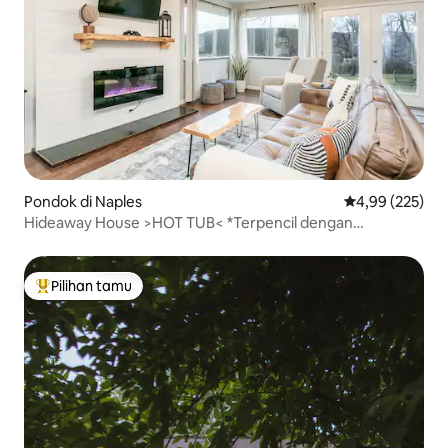
Pondok di Naples
Nilai rata-rata 
4,99 (225)
Hideaway House >HOT TUB< *Terpencil dengan
Pemandangan Menakjubkan
Pilihan tamu
Pilihan tamu terpopuler