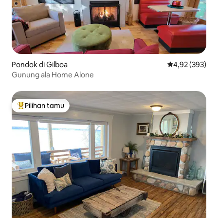
Pondok di Gilboa
Nilai rata-rata 
4,92 (393)
Gunung ala Home Alone
Pilihan tamu
Pilihan tamu terpopuler