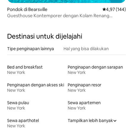
Pondok di Bearsville
Nilai rata-rata 
4,97 (144)
Guesthouse Kontemporer dengan Kolam Renang
Berpemanas
Destinasi untuk dijelajahi
Tipe penginapan lainnya
Hal yang bisa dilakukan
Bed and breakfast
Penginapan dengan sarapan
New York
New York
Penginapan dengan akses ski
Penginapan resor
New York
New York
Sewa pulau
Sewa apartemen
New York
New York
Sewa aparthotel
Tampilkan lebih banyak
New York