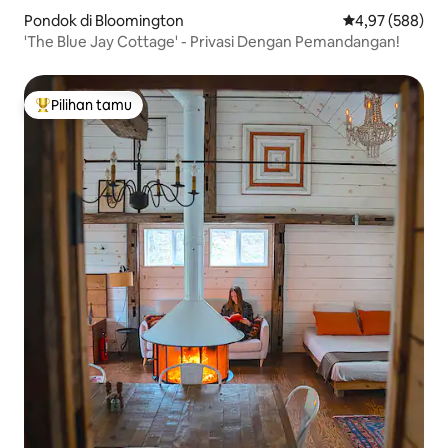
Pondok di Bloomington
Nilai rata-rata 
4,97 (588)
'The Blue Jay Cottage' - Privasi Dengan Pemandangan!
Pilihan tamu
Pilihan tamu terpopuler