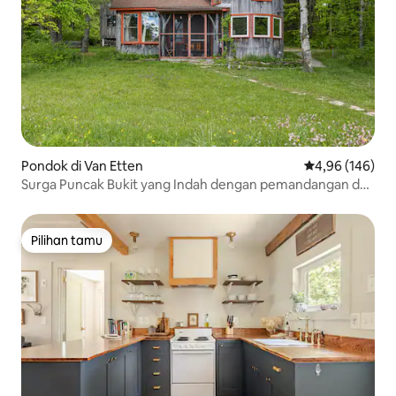
Pondok di Van Etten
Nilai rata-rata 
4,96 (146)
Surga Puncak Bukit yang Indah dengan pemandangan dan
kolam yang epik
Pilihan tamu
Pilihan tamu