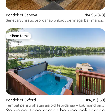
Pondok di Geneva
Nilai rata-rata 
4,95 (378)
Seneca Sunsets: tepi danau pribadi, dermaga, bak mandi
air panas
Pilihan tamu
Pilihan tamu
Pondok di Oxford
Nilai rata-rata 
4,95 (150)
Tempat peristirahatan ajaib di tepi danau + bak mandi air
Sewa cottage ramah hewan peliharaan
panas!