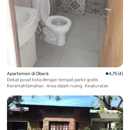
Apartemen di Oberá
Nilai rata-ra
4,75 (4)
Dekat pusat kota dengan tempat parkir gratis
Keramahtamahan
·
Area dalam ruang
·
Keakuratan