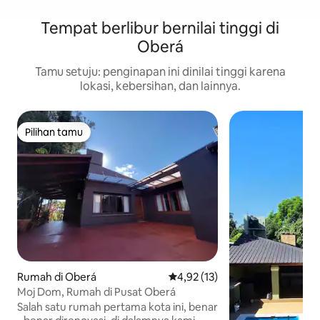
Tempat berlibur bernilai tinggi di
Oberá
Tamu setuju: penginapan ini dinilai tinggi karena
lokasi, kebersihan, dan lainnya.
Pilihan tamu
Pilihan tamu
Rumah di Oberá
Nilai rata-rata 4,92 dari 5, 13 ul
4,92 (13)
Moj Dom, Rumah di Pusat Oberá
Salah satu rumah pertama kota ini, benar