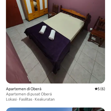
Apartemen di Oberá
Nilai rata
5 (6)
Apartemen di pusat Oberá
Lokasi
·
Fasilitas
·
Keakuratan