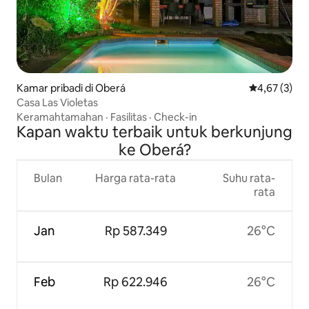
Kamar pribadi di Oberá
Nilai rata-rat
4,67 (3)
Casa Las Violetas
Keramahtamahan
·
Fasilitas
·
Check-in
Kapan waktu terbaik untuk berkunjung
ke Oberá?
Bulan
Harga rata-rata
Suhu rata-
rata
Jan
Rp 587.349
26°C
Feb
Rp 622.946
26°C