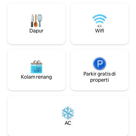
ingin menjelajahi 
dengan segala se
dijangkau. Terleta
📍 Lokasi yang tak
Dapur
Wifi
Parkir gratis di
Kolam renang
properti
AC