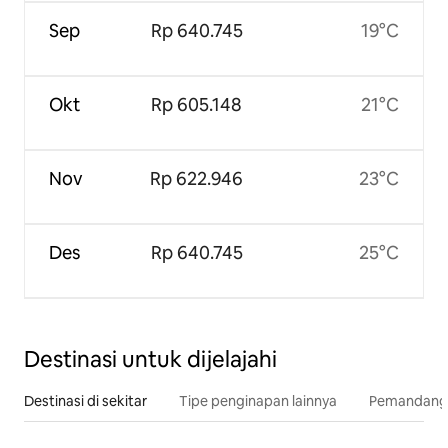
Sep
Rp 640.745
19°C
Okt
Rp 605.148
21°C
Nov
Rp 622.946
23°C
Des
Rp 640.745
25°C
Destinasi untuk dijelajahi
Destinasi di sekitar
Tipe penginapan lainnya
Pemandangan