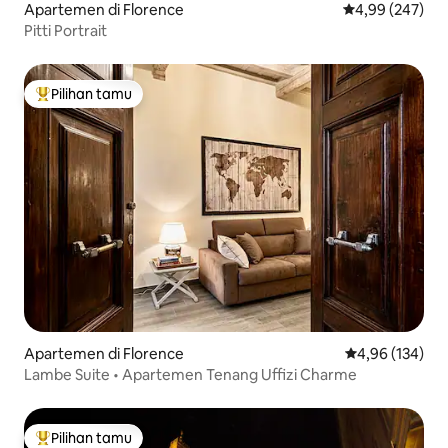
Apartemen di Florence
Nilai rata-rata 
4,99 (247)
Pitti Portrait
Pilihan tamu
Pilihan tamu terpopuler
Apartemen di Florence
Nilai rata-rata 
4,96 (134)
Lambe Suite • Apartemen Tenang Uffizi Charme
Pilihan tamu
Pilihan tamu terpopuler