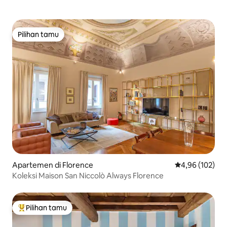
Pilihan tamu
Pilihan tamu
Apartemen di Florence
Nilai rata-rata 
4,96 (102)
Koleksi Maison San Niccolò Always Florence
Pilihan tamu
Pilihan tamu terpopuler