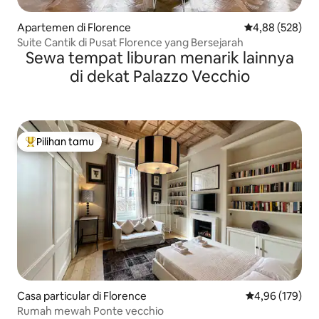
Apartemen di Florence
Nilai rata-rata 
4,88 (528)
Suite Cantik di Pusat Florence yang Bersejarah
Sewa tempat liburan menarik lainnya
di dekat Palazzo Vecchio
Pilihan tamu
Pilihan tamu terpopuler
Casa particular di Florence
Nilai rata-rata 
4,96 (179)
Rumah mewah Ponte vecchio