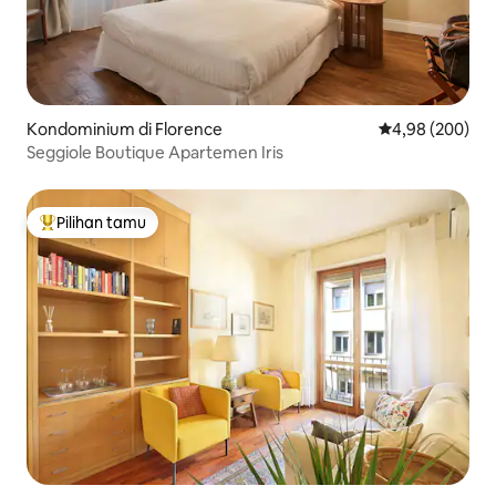
Kondominium di Florence
Nilai rata-rata 
4,98 (200)
Seggiole Boutique Apartemen Iris
Pilihan tamu
Pilihan tamu terpopuler