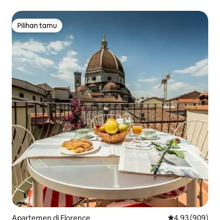
Pilihan tamu
Pilihan tamu
Apartemen di Florence
Nilai rata-rata 
4,93 (909)