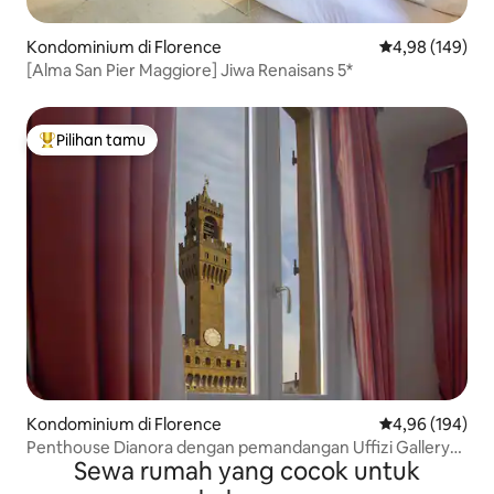
Kondominium di Florence
Nilai rata-rata 
4,98 (149)
[Alma San Pier Maggiore] Jiwa Renaisans 5*
Pilihan tamu
Pilihan tamu terpopuler
Kondominium di Florence
Nilai rata-rata 
4,96 (194)
Penthouse Dianora dengan pemandangan Uffizi Gallery
Sewa rumah yang cocok untuk
Duomo