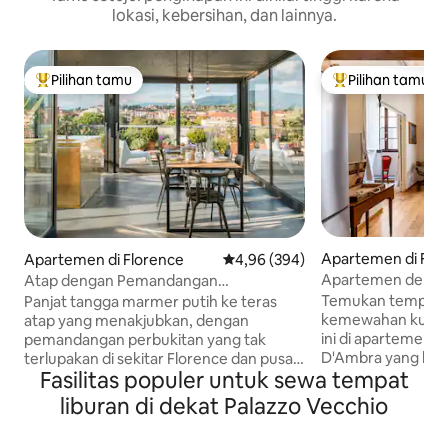
lokasi, kebersihan, dan lainnya.
Pilihan tamu
Pilihan tamu
Pilihan tamu terpopuler
Pilihan tamu terp
Apartemen di Flo
Apartemen di Florence
Nilai rata-rata 4,96 dari 5, 394 ul
4,96 (394)
Apartemen dengan
Atap dengan Pemandangan
di dekat Duomo
Menakjubkan. Jarak Berjalan Kaki
Temukan tempat 
Panjat tangga marmer putih ke teras
Singkat ke Duomo.
kemewahan kuno da
atap yang menakjubkan, dengan
ini di apartemen in
pemandangan perbukitan yang tak
D'Ambra yang bers
terlupakan di sekitar Florence dan pusat
Fasilitas populer untuk sewa tempat
dengan berbagai 
bersejarah. Apartemen ini baru
ini mempesona deng
direnovasi, memadukan berbagai jenis
liburan di dekat Palazzo Vecchio
tinggi yang melest
arsitektur dan desain. Di flat ini ada
dan perabotan halu
banyak ruang untuk smart - workstation