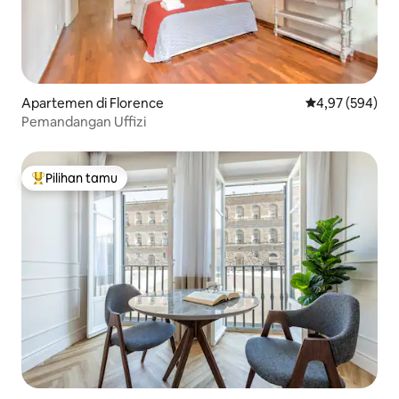
Apartemen di Florence
Nilai rata-rata 
4,97 (594)
Pemandangan Uffizi
Pilihan tamu
Pilihan tamu terpopuler