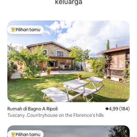
keluarga
Pilihan tamu
Pilihan tamu terpopuler
Rumah di Bagno A Ripoli
Nilai rata-rata 
4,99 (184)
Tuscany .Countryhouse on the Florence's hills
Pilihan tamu