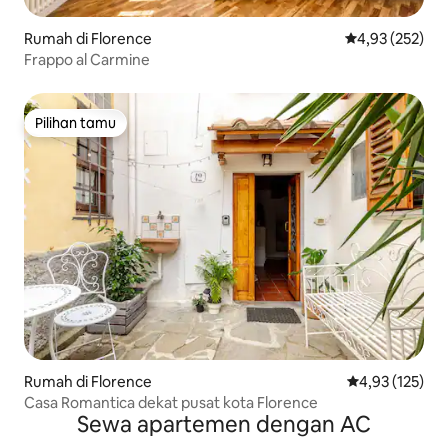
Rumah di Florence
Nilai rata-rata 
4,93 (252)
Frappo al Carmine
Pilihan tamu
Pilihan tamu
Rumah di Florence
Nilai rata-rata 
4,93 (125)
Casa Romantica dekat pusat kota Florence
Sewa apartemen dengan AC