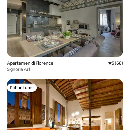
Apartemen di Florence
Nilai rata-r
5 (68)
Signoria Art
Pilihan tamu
Pilihan tamu