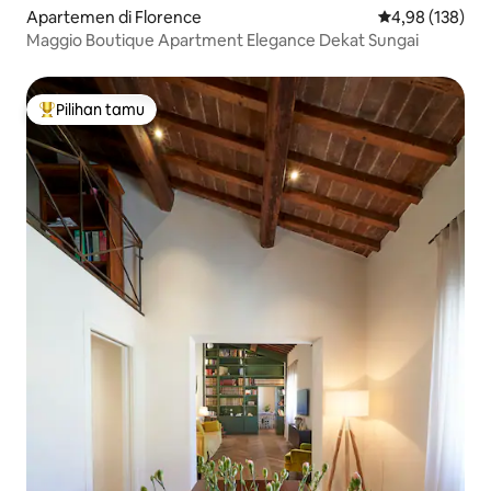
Apartemen di Florence
Nilai rata-rata 
4,98 (138)
Maggio Boutique Apartment Elegance Dekat Sungai
Pilihan tamu
Pilihan tamu terpopuler