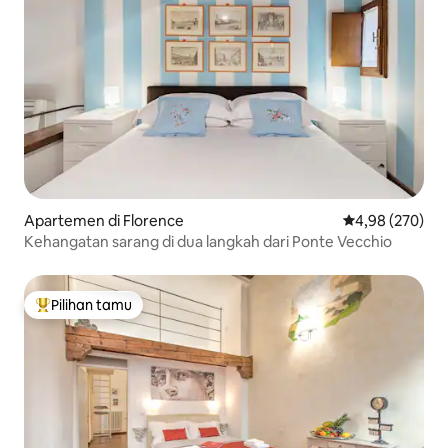
Apartemen di Florence
Nilai rata-rata 
4,98 (270)
Kehangatan sarang di dua langkah dari Ponte Vecchio
Pilihan tamu
Pilihan tamu terpopuler