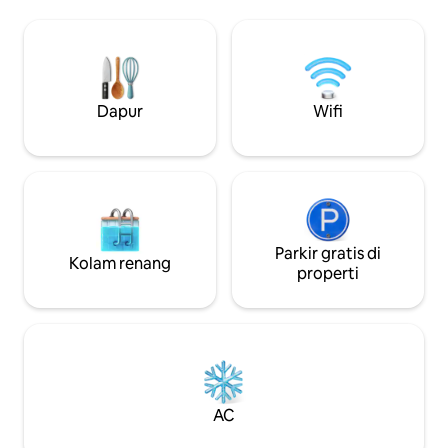
akustik, jendela 
Anda: internet cepat dan andal, dapat
tidur yang lebih 
diakses dari setiap sudut. Kami sangat
profesional Resid
berhati - hati dalam menyanitasi semua
kebersihan profesi
area penting, khususnya ruangan
gedung, handuk, d
dibersihkan dengan cara generator
disanitasi pada suhu 180 °
zona. Apartemen ini baru direnovasi
Dapur
Wifi
unik karena langit 
dengan citarasa yang sangat istimewa,
dan didekorasi se
mencampur berbagai gaya dalam
besar. Pemiliknya
arsitektur dan desainnya. Ini adalah
lingkungan ini de
apartemen 2 lantai di lantai terakhir
sangat baik untu
bangunan pertengahan abad ke -20
kenyamanan maks
tepat di luar pusat kota bersejarah: di
yang datang untuk bekerj
lantai pertama ada kamar tidur (Suite
merupakan bangun
dan kamar tidur kedua) kamar mandi
Parkir gratis di
Kolam renang
sempurna) dan ke
dan ruang lemari pakaian. Suite ini
properti
keanggunan maks
diperkenalkan dengan area tamu yang
yang bepergian b
elegan dengan industri yang terpisah
(parket, tirai anti 
dalam kaca dan besi yang membaginya
Semua ruang apart
dari kamar tidur ganda dengan balkon
pribadi Sambut komunikasi melalui
dan perapian. Kamar tidur kedua
obrolan Airbnb, em
memiliki lemari pakaian besar dengan
whatsapp Area Via de' Conti sangat
cermin, sofa mewah, dan tempat tidur
AC
elegan dan memilik
kembar yang bisa dibuang sesuai
dan bar trendi yan
keinginan. Melalui tangga marmer putih