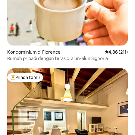
Kondominium di Florence
Nilai rata-rata 
4,86 (211)
Rumah pribadi dengan teras di alun-alun Signoria
Pilihan tamu
Pilihan tamu terpopuler