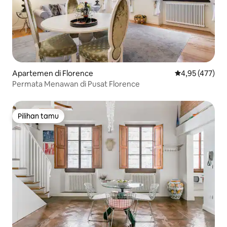
Apartemen di Florence
Nilai rata-rata 
4,95 (477)
Permata Menawan di Pusat Florence
Pilihan tamu
Pilihan tamu