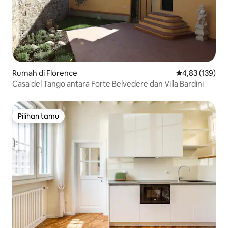
Rumah di Florence
Nilai rata-rata 
4,83 (139)
Casa del Tango antara Forte Belvedere dan Villa Bardini
Pilihan tamu
Pilihan tamu