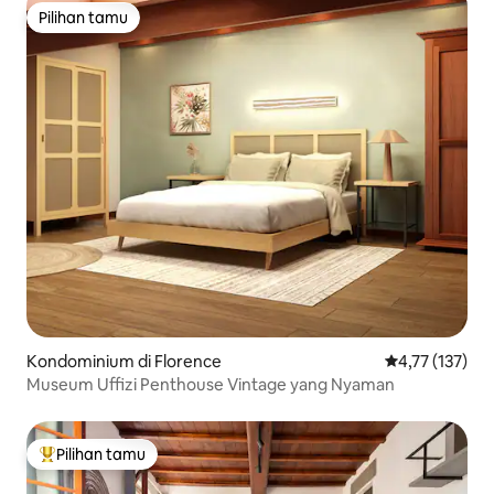
Pilihan tamu
Pilihan tamu
Kondominium di Florence
Nilai rata-rata 
4,77 (137)
Museum Uffizi Penthouse Vintage yang Nyaman
Pilihan tamu
Pilihan tamu terpopuler