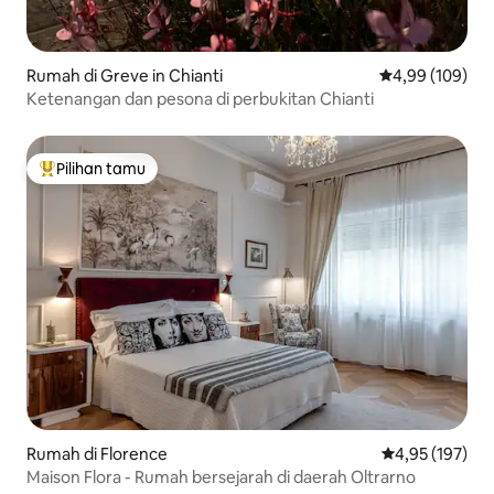
Rumah di Greve in Chianti
Nilai rata-rata 
4,99 (109)
Ketenangan dan pesona di perbukitan Chianti
Pilihan tamu
Pilihan tamu terpopuler
Rumah di Florence
Nilai rata-rata 
4,95 (197)
Maison Flora - Rumah bersejarah di daerah Oltrarno