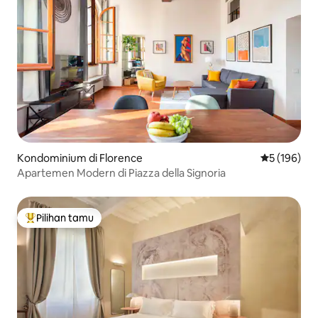
Kondominium di Florence
Nilai rata-ra
5 (196)
Apartemen Modern di Piazza della Signoria
Pilihan tamu
Pilihan tamu terpopuler