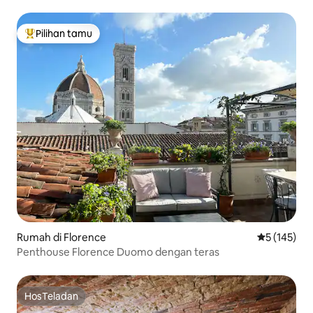
Pilihan tamu
Pilihan tamu terpopuler
Rumah di Florence
Nilai rata-ra
5 (145)
Penthouse Florence Duomo dengan teras
HosTeladan
HosTeladan