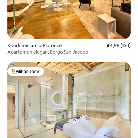
Kondominium di Florence
Nilai rata-rata 
4,98 (130)
Apartemen elegan, Borgo San Jacopo
Pilihan tamu
Pilihan tamu terpopuler