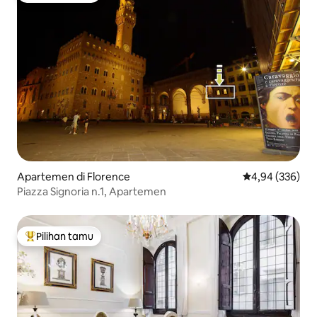
Apartemen di Florence
Nilai rata-rata 
4,94 (336)
Piazza Signoria n.1, Apartemen
Pilihan tamu
Pilihan tamu terpopuler