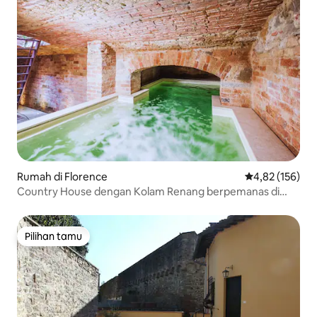
Rumah di Florence
Nilai rata-rata 
4,82 (156)
Country House dengan Kolam Renang berpemanas di
dekat Pusat Kota
Pilihan tamu
Pilihan tamu