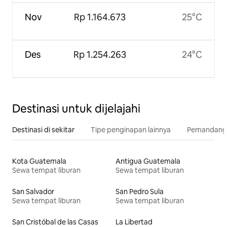
Nov
Rp 1.164.673
25°C
Des
Rp 1.254.263
24°C
Destinasi untuk dijelajahi
Destinasi di sekitar
Tipe penginapan lainnya
Pemandangan
Kota Guatemala
Antigua Guatemala
Sewa tempat liburan
Sewa tempat liburan
San Salvador
San Pedro Sula
Sewa tempat liburan
Sewa tempat liburan
San Cristóbal de las Casas
La Libertad