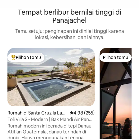
Tempat berlibur bernilai tinggi di
Panajachel
Tamu setuju: penginapan ini dinilai tinggi karena
lokasi, kebersihan, dan lainnya.
Pilihan tamu
Pilihan tamu
Pilihan tamu terpopuler
Pilihan tamu
Rumah di Santa Cruz la Lag
Nilai rata-rata 4,98 dari 5, 255 ul
4,98 (255)
una
Toli Villa 2 - Modern | Bak Mandi Air Panas
| Starlink | Solar
Rumah modern ini berada di tepi Danau
Atitlan Guatemala, danau terindah di
dunia. Hanya menggunakan tenaga