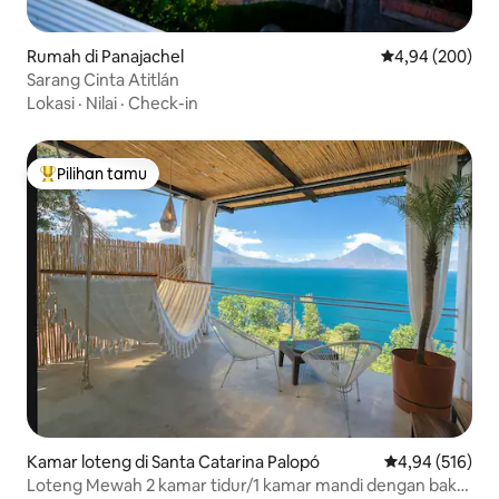
Rumah di Panajachel
Nilai rata-rata 
4,94 (200)
Sarang Cinta Atitlán
Lokasi
·
Nilai
·
Check-in
Pilihan tamu
Pilihan tamu terpopuler
Kamar loteng di Santa Catarina Palopó
Nilai rata-rata 
4,94 (516)
Loteng Mewah 2 kamar tidur/1 kamar mandi dengan bak