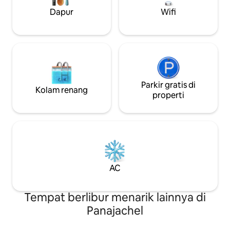
Menyerah pada ke
Dapur
Wifi
mengelilingi And
yang akan bertah
Parkir gratis di
Kolam renang
properti
AC
Tempat berlibur menarik lainnya di
Panajachel