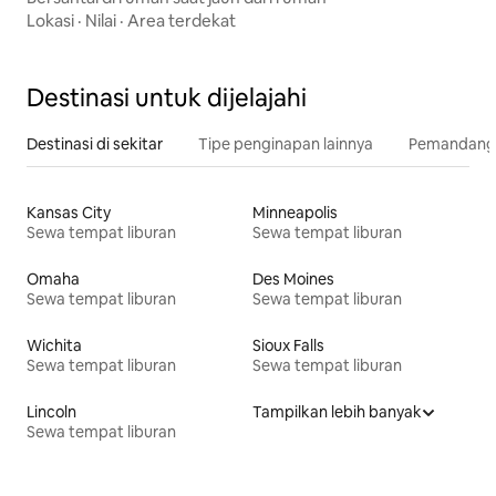
Lokasi
·
Nilai
·
Area terdekat
Destinasi untuk dijelajahi
Destinasi di sekitar
Tipe penginapan lainnya
Pemandangan
Kansas City
Minneapolis
Sewa tempat liburan
Sewa tempat liburan
Omaha
Des Moines
Sewa tempat liburan
Sewa tempat liburan
Wichita
Sioux Falls
Sewa tempat liburan
Sewa tempat liburan
Lincoln
Tampilkan lebih banyak
Sewa tempat liburan