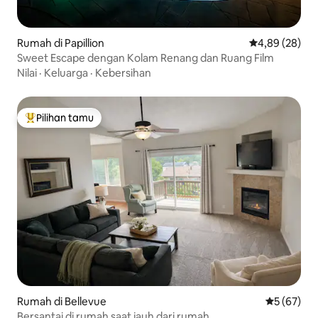
Rumah di Papillion
Nilai rata-rata
4,89 (28)
Sweet Escape dengan Kolam Renang dan Ruang Film
Nilai
·
Keluarga
·
Kebersihan
Pilihan tamu
Pilihan tamu terpopuler
Rumah di Bellevue
Nilai rata-r
5 (67)
Bersantai di rumah saat jauh dari rumah