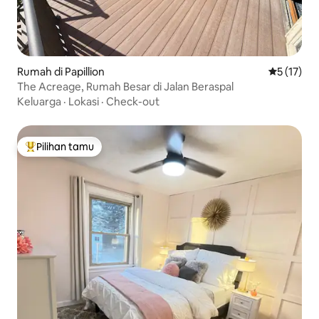
Rumah di Papillion
Nilai rata-
5 (17)
The Acreage, Rumah Besar di Jalan Beraspal
Keluarga
·
Lokasi
·
Check-out
Pilihan tamu
Pilihan tamu terpopuler