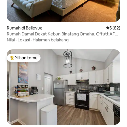
Rumah di Bellevue
Nilai rata-r
5 (82)
Rumah Damai Dekat Kebun Binatang Omaha, Offutt AFB
& Lainnya
Nilai
·
Lokasi
·
Halaman belakang
Pilihan tamu
Pilihan tamu terpopuler