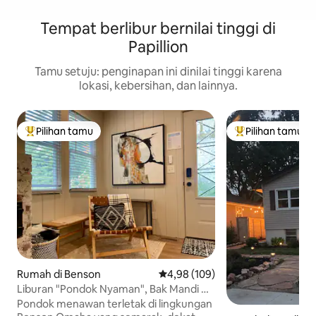
Tempat berlibur bernilai tinggi di
Papillion
Tamu setuju: penginapan ini dinilai tinggi karena
lokasi, kebersihan, dan lainnya.
Pilihan tamu
Pilihan tamu
Pilihan tamu terpopuler
Pilihan tamu terp
Rumah di Benson
Nilai rata-rata 4,98 dari 5, 109 ul
4,98 (109)
Liburan "Pondok Nyaman", Bak Mandi Air
Panas & Perapian Benson
Pondok menawan terletak di lingkungan