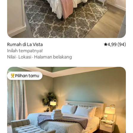
Rumah di La Vista
Nilai rata-rata
4,99 (94)
Inilah tempatnya!
Nilai
·
Lokasi
·
Halaman belakang
Pilihan tamu
Pilihan tamu terpopuler