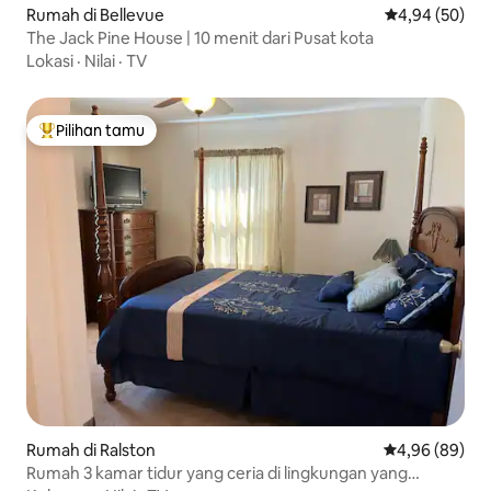
Rumah di Bellevue
Nilai rata-rata
4,94 (50)
The Jack Pine House | 10 menit dari Pusat kota
Lokasi
·
Nilai
·
TV
Pilihan tamu
Pilihan tamu terpopuler
Rumah di Ralston
Nilai rata-rata
4,96 (89)
Rumah 3 kamar tidur yang ceria di lingkungan yang