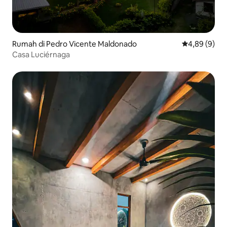
Rumah di Pedro Vicente Maldonado
Nilai rata-rat
4,89 (9)
Casa Luciérnaga