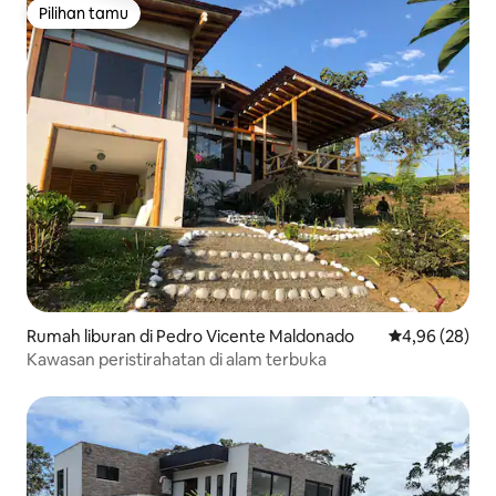
Pilihan tamu
Pilihan tamu
Rumah liburan di Pedro Vicente Maldonado
Nilai rata-rata
4,96 (28)
Kawasan peristirahatan di alam terbuka