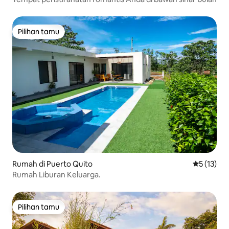
Pilihan tamu
Pilihan tamu
Rumah di Puerto Quito
Nilai rata-
5 (13)
Rumah Liburan Keluarga.
Pilihan tamu
Pilihan tamu