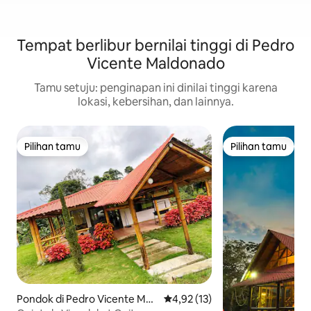
Tempat berlibur bernilai tinggi di Pedro
Vicente Maldonado
Tamu setuju: penginapan ini dinilai tinggi karena
lokasi, kebersihan, dan lainnya.
Pilihan tamu
Pilihan tamu
Pilihan tamu
Pilihan tamu
Pondok di Pedro Vicente Mal
Nilai rata-rata 4,92 dari 5, 13 ul
4,92 (13)