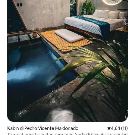
Kabin di Pedro Vicente Maldonado
Nilai rata-rata
4,64 (11)
Tempat peristirahatan romantis Anda di bawah sinar bulan