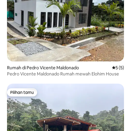
Rumah di Pedro Vicente Maldonado
Nilai rata
5 (5)
Pedro Vicente Maldonado Rumah mewah Elohim House
Pilihan tamu
Pilihan tamu