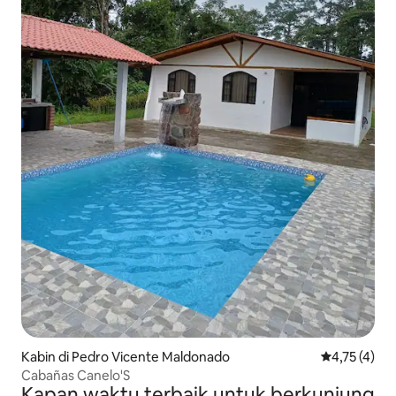
Kabin di Pedro Vicente Maldonado
Nilai rata-ra
4,75 (4)
Cabañas Canelo'S
Kapan waktu terbaik untuk berkunjung