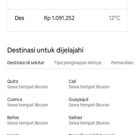
Des
Rp 1.091.252
12°C
Destinasi untuk dijelajahi
Destinasi di sekitar
Tipe penginapan lainnya
Pemandangan
Quito
Cali
Sewa tempat liburan
Sewa tempat liburan
Cuenca
Guayaquil
Sewa tempat liburan
Sewa tempat liburan
Baños
Salinas
Sewa tempat liburan
Sewa tempat liburan