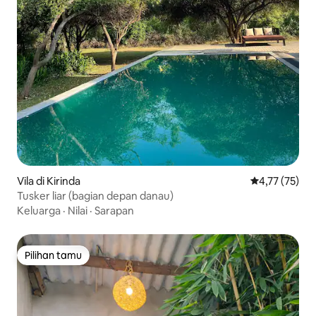
Vila di Kirinda
Nilai rata-rata
4,77 (75)
Tusker liar (bagian depan danau)
Keluarga
·
Nilai
·
Sarapan
Pilihan tamu
Pilihan tamu