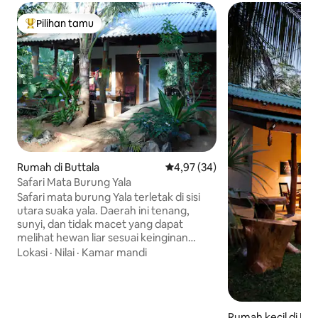
Pilihan tamu
Pilihan tamu terpopuler
Rumah di Buttala
Nilai rata-rata 4,97 dari 5, 34 ul
4,97 (34)
Safari Mata Burung Yala
Safari mata burung Yala terletak di sisi
utara suaka yala. Daerah ini tenang,
sunyi, dan tidak macet yang dapat
melihat hewan liar sesuai keinginan
Anda. Anda bisa masuk ke blok yala 3,4,5
Lokasi
·
Nilai
·
Kamar mandi
di arah utara taman nasional yala dengan
waktu 10 menit. Jadi ini adalah pintu
masuk terbaik di antara pintu masuk
lainnya. Ini adalah rumah yang memiliki
Rumah kecil di Ka