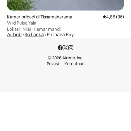
Kamar pribadi di Tissamaharama
Nilai rata-rata
4,86 (36)
Wild Pulse Yala
Lokasi
·
Nilai
·
Kamar mandi
Airbnb
Sri Lanka
Pothana Bay
© 2026 Airbnb, Inc.
Privasi
Ketentuan