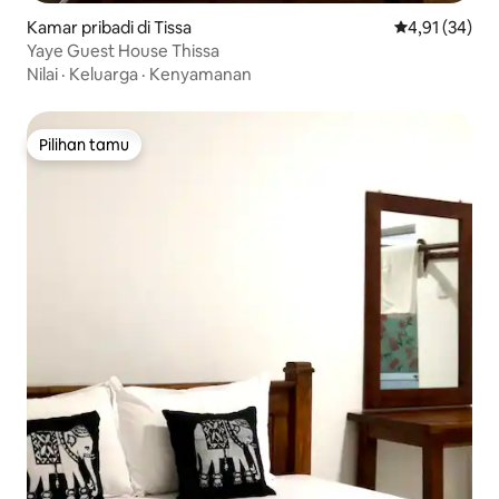
Kamar pribadi di Tissa
Nilai rata-rata
4,91 (34)
Yaye Guest House Thissa
Nilai
·
Keluarga
·
Kenyamanan
Pilihan tamu
Pilihan tamu