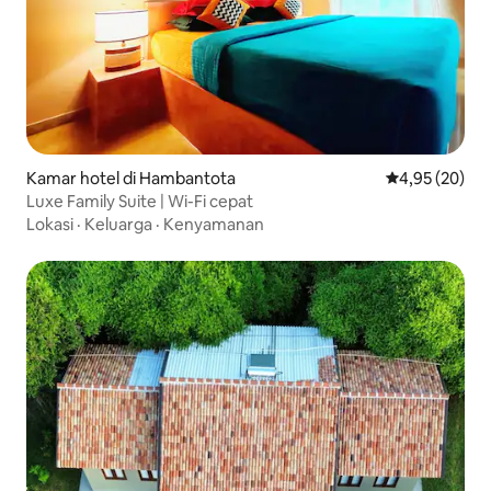
Kamar hotel di Hambantota
Nilai rata-rata
4,95 (20)
Luxe Family Suite | Wi-Fi cepat
Lokasi
·
Keluarga
·
Kenyamanan