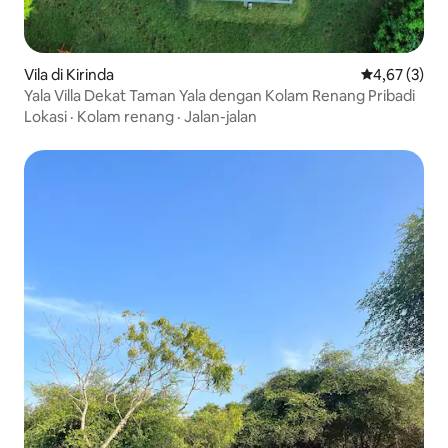
Vila di Kirinda
Nilai rata-rat
4,67 (3)
Yala Villa Dekat Taman Yala dengan Kolam Renang Pribadi
Lokasi
·
Kolam renang
·
Jalan-jalan