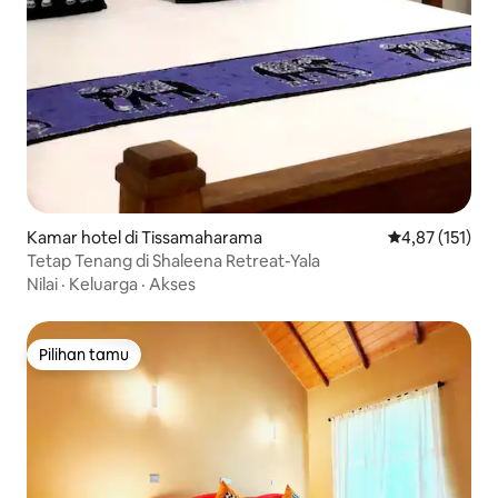
Kamar hotel di Tissamaharama
Nilai rata-rata 
4,87 (151)
Tetap Tenang di Shaleena Retreat-Yala
Nilai
·
Keluarga
·
Akses
Pilihan tamu
Pilihan tamu