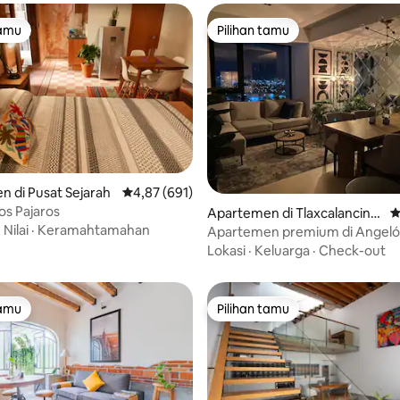
tamu
Pilihan tamu
tamu
Pilihan tamu
 di Pusat Sejarah
Nilai rata-rata 4,87 dari 5, 691 ulasan
4,87 (691)
os Pajaros
Apartemen di Tlaxcalancing
N
 5, 171 ulasan
·
Nilai
·
Keramahtamahan
o
Apartemen premium di Angelóp
Jacuzzi
Lokasi
·
Keluarga
·
Check-out
tamu
Pilihan tamu
tamu
Pilihan tamu