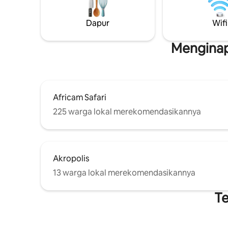
wastafel 
pribadi 
Dapur
Wifi
dan gunu
dengan pa
sedan/SUV
Menginap
Africam Safari
225 warga lokal merekomendasikannya
Akropolis
13 warga lokal merekomendasikannya
Te