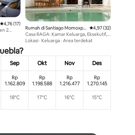
Nilai rata-rata 4,76 dari 5, 17 ulasan
4,76 (17)
Rumah di Santiago Momoxpa
Nilai rata-rata 4,97 dar
4,97 (32)
en 2
n
Casa RAGA: Kamar Keluarga, Eksekutif,
dan Nomaden
Lokasi
·
Keluarga
·
Area terdekat
Puebla?
Sep
Okt
Nov
Des
Rp
Rp
Rp
Rp
1.162.809
1.198.588
1.216.477
1.270.145
18°C
17°C
16°C
15°C