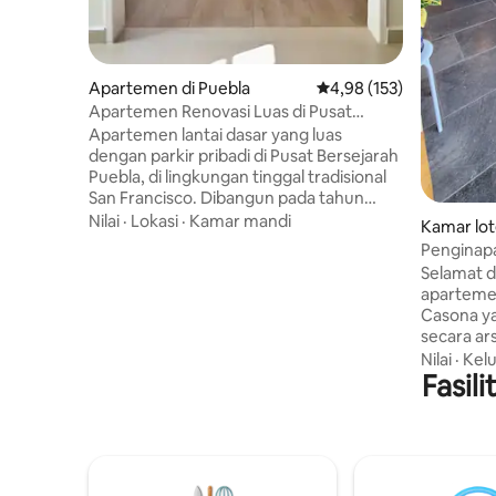
Apartemen di Puebla
Nilai rata-rata 4,98 dari 
4,98 (153)
Apartemen Renovasi Luas di Pusat
Bersejarah
Apartemen lantai dasar yang luas
dengan parkir pribadi di Pusat Bersejarah
Puebla, di lingkungan tinggal tradisional
San Francisco. Dibangun pada tahun
1940, bangunan ini direstorasi dengan
Nilai
·
Lokasi
·
Kamar mandi
Kamar lot
menghormati arsitektur aslinya dan
Penginap
memasukkan detail kontemporer. Dalam
Pemandan
Selamat d
jarak berjalan kaki dari taman kecil,
apartemen
nikmati Puebla dengan kenyamanan,
Casona ya
ruang, dan akses mudah. Lokasi istimewa
secara ars
untuk menjelajah dengan berjalan kaki
unik Puebl
Nilai
·
Kel
dan berjalan ke Zócalo dalam beberapa
menawark
Fasil
menit. Ideal untuk keluarga, pasangan,
butuhkan
dan mereka yang ingin beristirahat dan
berkesan:
merasa seperti di rumah.
60' + stre
dapur le
cuci, dan