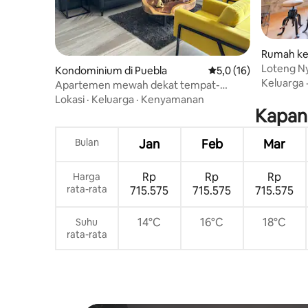
Rumah kec
Loteng N
Kondominium di Puebla
Nilai rata-rata 5,0 dar
5,0 (16)
Bersejara
Keluarga
Apartemen mewah dekat tempat-
tempat terbaik di Puebla
Lokasi
·
Keluarga
·
Kenyamanan
Kapan 
Bulan
Jan
Feb
Mar
Rp
Rp
Rp
Harga
rata-rata
715.575
715.575
715.575
14°C
16°C
18°C
Suhu
rata-rata