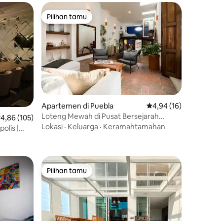
Pilihan tamu
Pilihan tamu
Apartemen di Puebla
Nilai rata-rata 4,94 dar
4,94 (16)
Loteng Mewah di Pusat Bersejarah
ilai rata-rata 4,86 dari 5, 105 ulasan
4,86 (105)
Puebla
Lokasi
·
Keluarga
·
Keramahtamahan
olis |
Pilihan tamu
Pilihan tamu