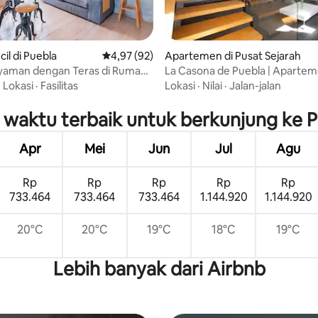
il di Puebla
Nilai rata-rata 4,97 dari 5, 92 ulasan
4,97 (92)
Apartemen di Pusat Sejarah
yaman dengan Teras di Rumah
La Casona de Puebla | Apartem
i 5, 16 ulasan
h
Kamar Tidur | Pusat Bersejarah
·
Lokasi
·
Fasilitas
Lokasi
·
Nilai
·
Jalan-jalan
waktu terbaik untuk berkunjung ke 
Apr
Mei
Jun
Jul
Agu
Rp
Rp
Rp
Rp
Rp
733.464
733.464
733.464
1.144.920
1.144.920
20°C
20°C
19°C
18°C
19°C
Lebih banyak dari Airbnb