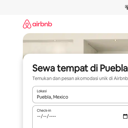
Lewatkan,
langsung
lihat
konten
Sewa tempat di Puebla
Temukan dan pesan akomodasi unik di Airbnb
Lokasi
Jika hasil yang dicari tersedia, telusuri dengan
Check-in