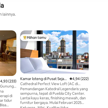
la
n lainnya.
Aparteme
Pilihan tamu
Pilihan
Pilihan tamu terpopuler
Pilihan
Loteng m
Aparteme
industria
menginap
modern, d
lokasi yang luar 
Nilai
·
Lok
dengan s
butuhkan
menginap
Kamar loteng di Pusat Sejara
Nilai rata-rata 4,94 dari
4,94 (222)
ilai rata-rata 4,93 dari 5, 233 ulasan
4,93 (233)
Penyejuk 
h
Cathedral Perfect View Loft (AC di
 Gunung
tinggi, 
masing - masing kamar)
Pemandangan Katedral Legendaris yang
ma
platform 
sempurna, tepat di Puebla City Center.
erapi di
Nikmati b
Lantai kayu keras, finishing mewah, dan
menarik 
furnitur bergaya. Mulai Februari 2025
Bisa
dan Cerr
kami telah memasang Sistem AC di
Keluarga
·
Nilai
·
Kualitas tidur