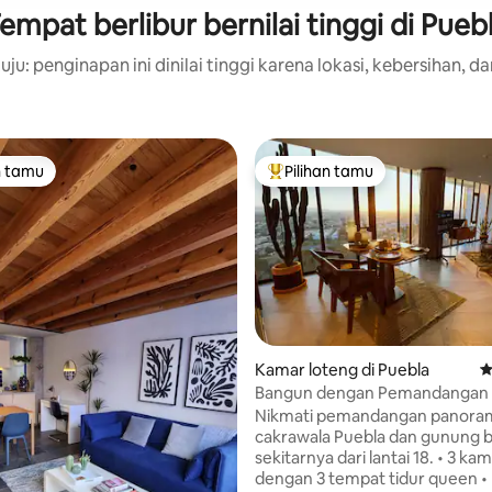
empat berlibur bernilai tinggi di Pueb
ju: penginapan ini dinilai tinggi karena lokasi, kebersihan, da
n tamu
Pilihan tamu
tamu terpopuler
Pilihan tamu terpopuler
Kamar loteng di Puebla
N
Bangun dengan Pemandangan
Berapi di Atas Puebla
Nikmati pemandangan panora
cakrawala Puebla dan gunung b
sekitarnya dari lantai 18. • 3 kamar tidur
dengan 3 tempat tidur queen • 