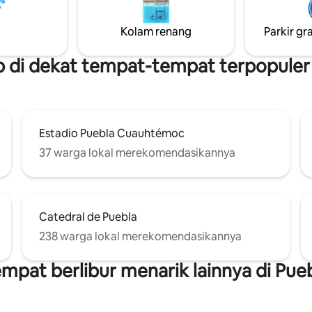
ganda. Nikmati teras atap
dengan pemandangan 360° kota
Kolam renang
Parkir gra
ng berapi. Gedung berpagar
rkir gratis untuk mobil
 disertakan.
 di dekat tempat-tempat terpopuler 
Estadio Puebla Cuauhtémoc
37 warga lokal merekomendasikannya
Catedral de Puebla
238 warga lokal merekomendasikannya
mpat berlibur menarik lainnya di Pue