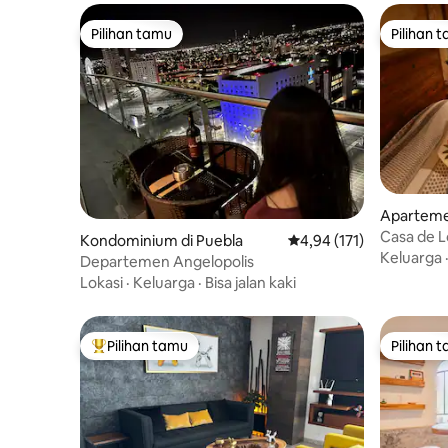
Pilihan tamu
Pilihan 
Pilihan tamu
Pilihan 
Apartemen
Casa de L
Kondominium di Puebla
Nilai rata-rata 4,94 dari
4,94 (171)
Keluarga
Departemen Angelopolis
Lokasi
·
Keluarga
·
Bisa jalan kaki
Pilihan tamu
Pilihan 
Pilihan tamu terpopuler
Pilihan 