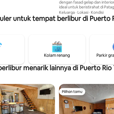
dengan fasad gelap dan interio
ideal untuk beristirahat di Patag
musim dingin, lanskap ini tertutu
Keluarga
·
Lokasi
·
Kondisi
puler untuk tempat berlibur di Puerto 
musim panas, hijau dan sungai d
dekatnya mengundang Anda u
berjalan dan menghirup udara s
Setiap kabin menawarkan dapu
dasar, air panas, dan perapian 
malam yang dingin. Tanah ini luas dan
tenang, sangat cocok untuk ber
setelah menjelajahi Carretera A
Kolam renang
Parkir gra
dan tempat-tempat di daerah in
rlibur menarik lainnya di Puerto Rio
Pilihan tamu
Pilihan tamu
 5, 63 ulasan