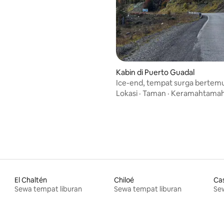
Kabin di Puerto Guadal
Ice-end, tempat surga bertem
Lokasi
·
Taman
·
Keramahtama
El Chaltén
Chiloé
Ca
Sewa tempat liburan
Sewa tempat liburan
Sew