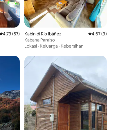
Nilai rata-rata 4,79 dari 5, 57 ulasan
4,79 (57)
Kabin di Río Ibáñez
Nilai rata-rata 4,67 da
4,67 (9)
Kabana Paraiso
Lokasi
·
Keluarga
·
Kebersihan