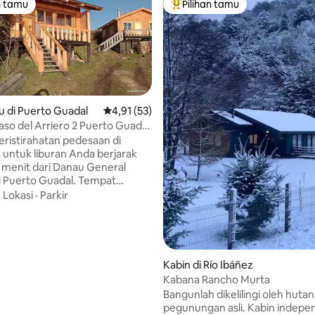
n tamu
Pilihan tamu
tamu terpopuler
Pilihan tamu terpopuler
u di Puerto Guadal
Nilai rata-rata 4,91 dari 5, 53 ulasan
4,91 (53)
aso del Arriero 2 Puerto Guadal
 (Penginapan)
ristirahatan pedesaan di
 untuk liburan Anda berjarak
menit dari Danau General
i Puerto Guadal. Tempat
atan ini untuk 3 atau 4 orang
·
Lokasi
·
Parkir
i dari satu kamar. Tempat ini
kamar mandi, shower, air panas,
t menginap ini
engan penggunaan listrik yang
ah (panel surya), memiliki
 5, 30 ulasan
Kabin di Río Ibáñez
rkir gratis, dan panorama
Kabana Rancho Murta
dal serta Danau General
Bangunlah dikelilingi oleh huta
ami berjarak 1 km dari kota di
pegunungan asli. Kabin indepe
 internasional 265 menuju Chile