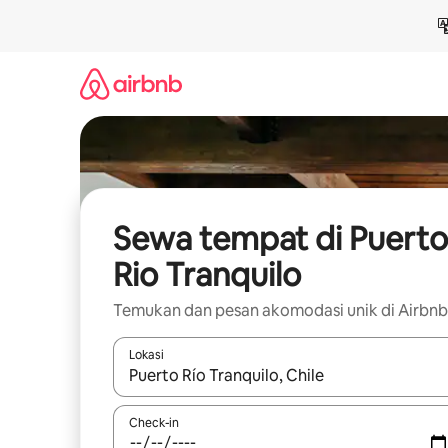
Lewatkan,
langsung
lihat
konten
Sewa tempat di Puerto
Rio Tranquilo
Temukan dan pesan akomodasi unik di Airbnb
Lokasi
Jika hasil yang dicari tersedia, telusuri dengan
Check-in