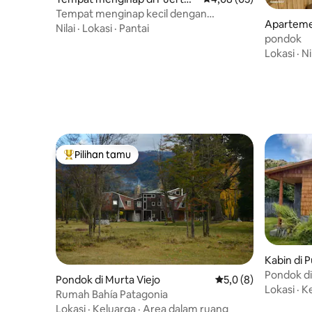
Río Tranquilo
Tempat menginap kecil dengan
Apartemen
pemandangan dan alam yang luar biasa
Nilai
·
Lokasi
·
Pantai
nquilo
pondok
Lokasi
·
Ni
Pilihan tamu
Pilihan tamu terpopuler
Kabin di P
Pondok di
Pondok di Murta Viejo
Nilai rata-rata 5,0 da
5,0 (8)
Lokasi
·
K
Rumah Bahía Patagonia
Lokasi
·
Keluarga
·
Area dalam ruang