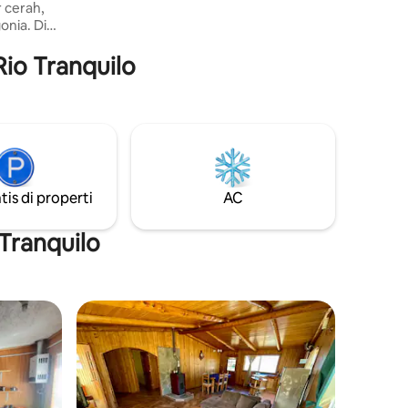
r cerah,
onia. Di
p salju; di
Rio Tranquilo
i
ntuk
egar.
r lengkap
untuk
istirahat
ustral
tis di properti
AC
i.
 Tranquilo