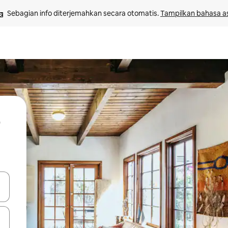
Sebagian info diterjemahkan secara otomatis. 
Tampilkan bahasa as
 tombol panah ke atas dan ke bawah atau jelajahi dengan sentuhan at