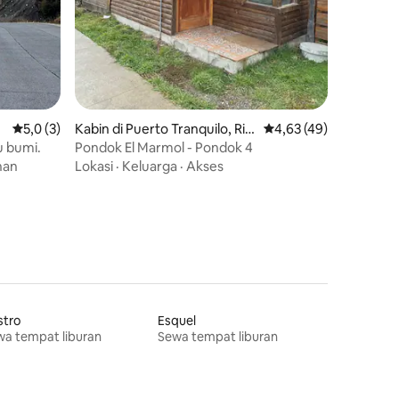
Nilai rata-rata 5,0 dari 5, 3 ulasan
5,0 (3)
Kabin di Puerto Tranquilo, Rio
Nilai rata-rata 4,63 dar
4,63 (49)
Ibañez
u bumi.
Pondok El Marmol - Pondok 4
han
Lokasi
·
Keluarga
·
Akses
stro
Esquel
a tempat liburan
Sewa tempat liburan