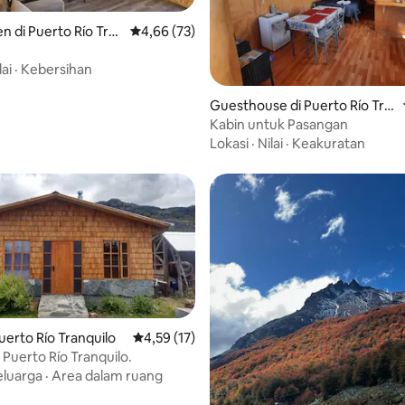
 di Puerto Río Tra
Nilai rata-rata 4,66 dari 5, 73 ulasan
4,66 (73)
lai
·
Kebersihan
Guesthouse di Puerto Río Tra
nquilo
Kabin untuk Pasangan
Lokasi
·
Nilai
·
Keakuratan
uerto Río Tranquilo
Nilai rata-rata 4,59 dari 5, 17 ulasan
4,59 (17)
 Puerto Río Tranquilo.
ri 5, 8 ulasan
eluarga
·
Area dalam ruang