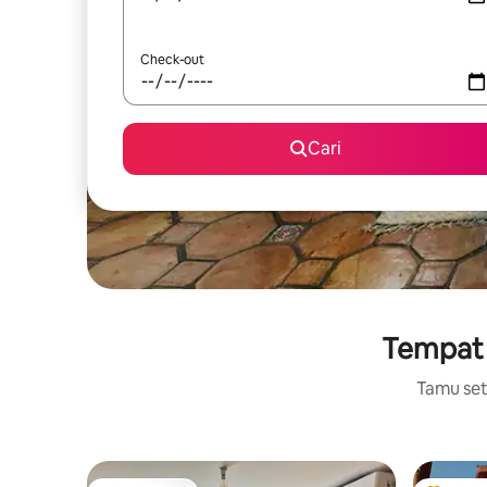
Check-out
Cari
Tempat b
Tamu setu