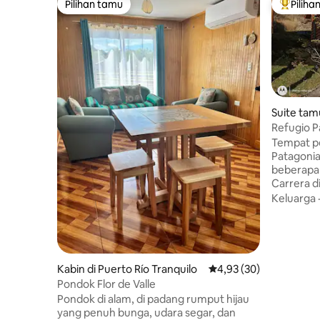
Pilihan tamu
Piliha
Pilihan tamu
Pilihan 
Suite tam
Refugio P
Patagonia
Tempat pe
Patagonia
beberapa 
Carrera d
peristirah
Keluarga
dan terdir
memiliki 
dan dapur kecil. Tempa
mandiri d
lebih rend
Kabin di Puerto Río Tranquilo
Nilai rata-rata 4,93 dari
4,93 (30)
tempat pa
Pondok Flor de Valle
indah Gua
Pondok di alam, di padang rumput hijau
Carrera. K
yang penuh bunga, udara segar, dan
jalan raya