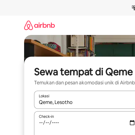
Lewatkan,
langsung
lihat
konten
Sewa tempat di Qeme
Temukan dan pesan akomodasi unik di Airbnb
Lokasi
Jika hasil yang dicari tersedia, telusuri dengan
Check-in