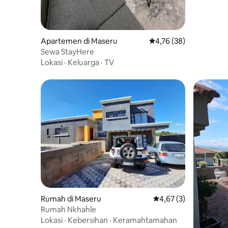
Apartemen di Maseru
Nilai rata-rata 4,76 dar
4,76 (38)
Sewa StayHere
Lokasi
·
Keluarga
·
TV
Rumah di Maseru
Nilai rata-rata 4,67 da
4,67 (3)
Rumah Nkhahle
Lokasi
·
Kebersihan
·
Keramahtamahan