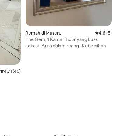
Rumah di Maseru
Nilai rata-rata 4,6 da
4,6 (5)
The Gem, 1 Kamar Tidur yang Luas
Lokasi
·
Area dalam ruang
·
Kebersihan
Nilai rata-rata 4,71 dari 5, 45 ulasan
4,71 (45)