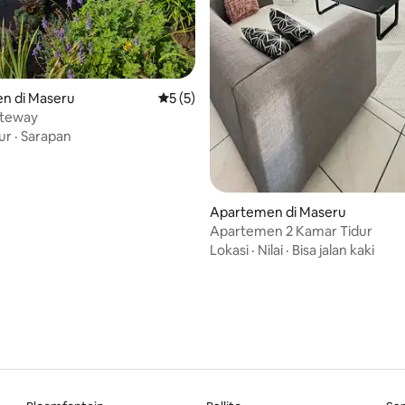
n di Maseru
Nilai rata-rata 5 dari 5, 5 ulasan
5 (5)
ateway
ur
·
Sarapan
Apartemen di Maseru
Apartemen 2 Kamar Tidur
Lokasi
·
Nilai
·
Bisa jalan kaki