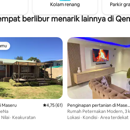
Kolam renang
Parkir gra
rumah yang sebenarnya adalah
flat ini adalah tempat yang se
r ruangan yang besar, aman,
untuk menikmati yang terbaik 
i yang memiliki area braai
Pesan penginapan Anda hari ini
empat berlibur menarik lainnya di Qe
tamu
tamu
i Maseru
Nilai rata-rata 4,75 dari 5, 61 ulasan
4,75 (61)
Penginapan pertanian di Maser
u
SeNa
Rumah Peternakan Modern, 3 
tidur
·
Nilai
·
Keakuratan
Lokasi
·
Kondisi
·
Area terdekat