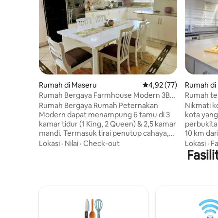
Rumah di Maseru
Nilai rata-rata 4,92 dar
4,92 (77)
Rumah di
Rumah Bergaya Farmhouse Modern 3BR
Rumah ten
dengan Pemandangan Gunung
Maseru
Rumah Bergaya Rumah Peternakan
Nikmati 
Modern dapat menampung 6 tamu di 3
kota yang
kamar tidur (1 King, 2 Queen) & 2,5 kamar
perbukita
mandi. Termasuk tirai penutup cahaya,
10 km dar
selimut listrik, dan pemanas ruangan.
untuk pas
Lokasi
·
Nilai
·
Check-out
Lokasi
·
Fa
Menawarkan Wi-Fi berkecepatan tinggi &
rombonga
Fasil
ruang kerja khusus. Dapatkan beban
menawarka
bebas & matras yoga gratis. Bersantai
tersebut
dengan Smart TV 43", Netflix, dan audio
tenang d
Bluetooth. Di luar: Ada balkon, taman
Temukan 
yang terawat, pergola, lubang api
ramping y
unggun, dan BBQ. Layanan laundry gratis
kenyaman
seminggu sekali. Dapatkan perlengkapan
tidak aka