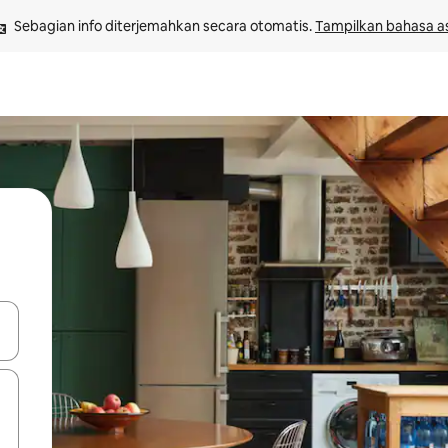
Sebagian info diterjemahkan secara otomatis. 
Tampilkan bahasa as
 tombol panah ke atas dan ke bawah atau jelajahi dengan sentuhan at