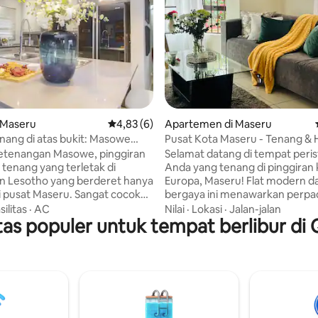
i 5, 77 ulasan
 Maseru
Nilai rata-rata 4,83 dari 5, 6 ulasan
4,83 (6)
Apartemen di Maseru
ang di atas bukit: Masowe
Pusat Kota Maseru - Tenang & H
ketenangan Masowe, pinggiran
Selamat datang di tempat peris
 tenang yang terletak di
Anda yang tenang di pinggiran
n Lesotho yang berderet hanya
Europa, Maseru! Flat modern d
i pusat Maseru. Sangat cocok
bergaya ini menawarkan perp
angan, keluarga, atau
sempurna antara kemudahan,
silitas
·
AC
Nilai
·
Lokasi
·
Jalan-jalan
n. Retret modern kami
itas populer untuk tempat berlibur d
ketenangan, dan kenyamanan.
n yang terbaik dari kedua hal
Diposisikan dengan sempurna,
: kehidupan pegunungan yang
beberapa menit dari kota dan
engan akses mudah ke kota.
dijangkau dari Pioneer dan Mas
dekorasi kontemporer yang
untuk berbelanja, bersantap, p
ang dirancang untuk
layanan, dan hiburan. Kurang da
an dan gaya, tampilan yang
berkendara dan +/-20 menit be
n Anda temukan di tempat lain.
kaki. Baik untuk bisnis maupun liburan,