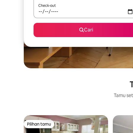
Check-out
Cari
T
Tamu setu
Pilihan tamu
Pilihan tamu