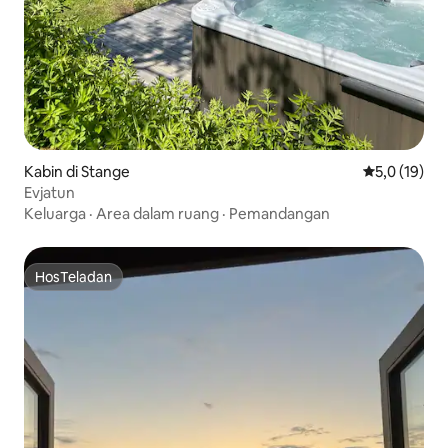
Kabin di Stange
Nilai rata-ra
5,0 (19)
Evjatun
Keluarga
·
Area dalam ruang
·
Pemandangan
HosTeladan
HosTeladan