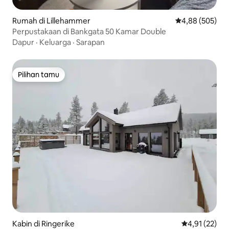
Rumah di Lillehammer
Nilai rata-rata 
4,88 (505)
Perpustakaan di Bankgata 50 Kamar Double
Dapur
·
Keluarga
·
Sarapan
Pilihan tamu
Pilihan tamu
Kabin di Ringerike
Nilai rata-rata
4,91 (22)