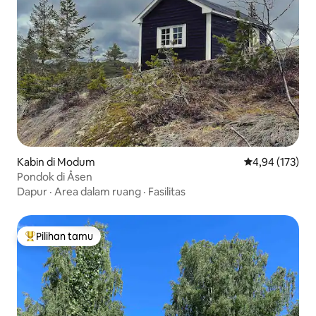
Kabin di Modum
Nilai rata-rata 
4,94 (173)
Pondok di Åsen
Dapur
·
Area dalam ruang
·
Fasilitas
Pilihan tamu
Pilihan tamu terpopuler