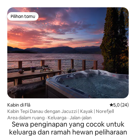
Pilihan tamu
Pilihan tamu
Kabin di Flå
Nilai rata-rat
5,0 (24)
Kabin Tepi Danau dengan Jacuzzi | Kayak | Norefjell
Area dalam ruang
·
Keluarga
·
Jalan-jalan
Sewa penginapan yang cocok untuk
keluarga dan ramah hewan peliharaan