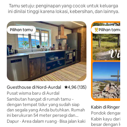
Tamu setuju: penginapan yang cocok untuk keluarga
ini dinilai tinggi karena lokasi, kebersihan, dan lainnya.
Pilihan tamu
Pilihan tamu
Pilihan tamu
Pilihan tamu terp
Guesthouse di Nord-Aurdal
Nilai rata-rata 4,96 dari 5, 135 ul
4,96 (135)
Pusat wisma baru di Aurdal
Sambutan hangat di rumah tamu -
dengan tempat tidur yang sudah siap
Kabin di Ringerike
dan segala yang Anda butuhkan. Rumah
Pondok dengan te
ini berukuran 54 meter persegi dan
Kabin kayu dari t
dibangun dengan kayu gelondongan dan
Dapur
·
Area dalam ruang
·
Bisa jalan kaki
besar dengan luban
bahan daur ulang. Sempurna untuk