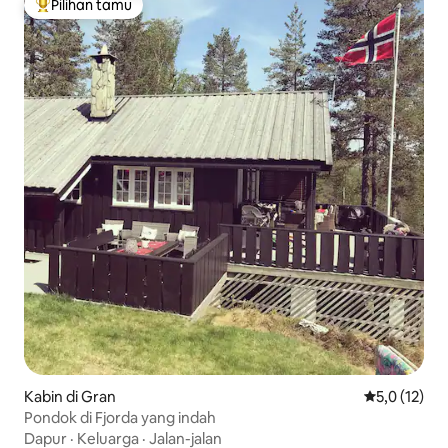
Pilihan tamu
Pilihan tamu terpopuler
Kabin di Gran
Nilai rata-ra
5,0 (12)
Pondok di Fjorda yang indah
Dapur
·
Keluarga
·
Jalan-jalan