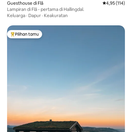
Guesthouse di Flå
Nilai rata-rata 
4,95 (114)
Lampiran di Flå - pertama di Hallingdal.
Keluarga
·
Dapur
·
Keakuratan
Pilihan tamu
Pilihan tamu terpopuler