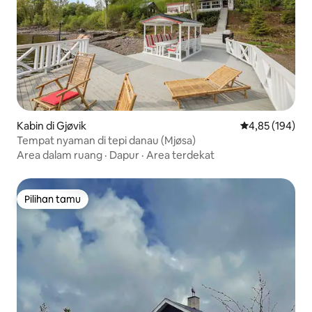
Kabin di Gjøvik
Nilai rata-rata 
4,85 (194)
Tempat nyaman di tepi danau (Mjøsa)
Area dalam ruang
·
Dapur
·
Area terdekat
Pilihan tamu
Pilihan tamu