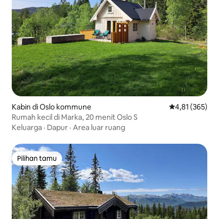
Kabin di Oslo kommune
Nilai rata-rata 
4,81 (365)
Rumah kecil di Marka, 20 menit Oslo S
Keluarga
·
Dapur
·
Area luar ruang
Pilihan tamu
Pilihan tamu