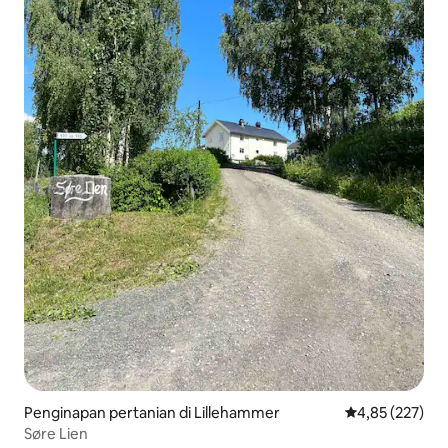
Penginapan pertanian di Lillehammer
Nilai rata-rata 
4,85 (227)
Søre Lien