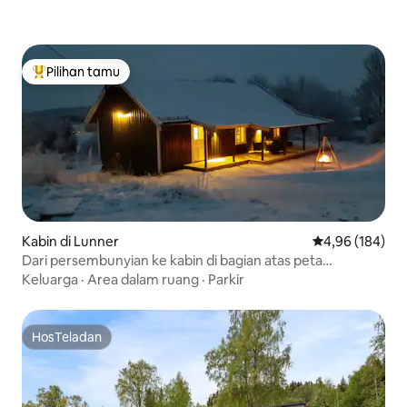
Pilihan tamu
Pilihan tamu terpopuler
Kabin di Lunner
Nilai rata-rata 
4,96 (184)
Dari persembunyian ke kabin di bagian atas peta
Nordmark
Keluarga
·
Area dalam ruang
·
Parkir
HosTeladan
HosTeladan