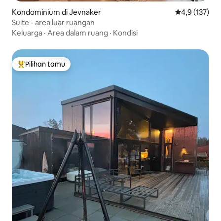
Kondominium di Jevnaker
Nilai rata-rata
4,9 (137)
Suite - area luar ruangan
Keluarga
·
Area dalam ruang
·
Kondisi
Pilihan tamu
Pilihan tamu terpopuler