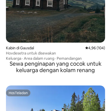
Kabin di Gausdal
Nilai rata-rata 
4,96 (104)
Hovdesetra untuk disewakan
Keluarga
·
Area dalam ruang
·
Pemandangan
Sewa penginapan yang cocok untuk
keluarga dengan kolam renang
HosTeladan
HosTeladan