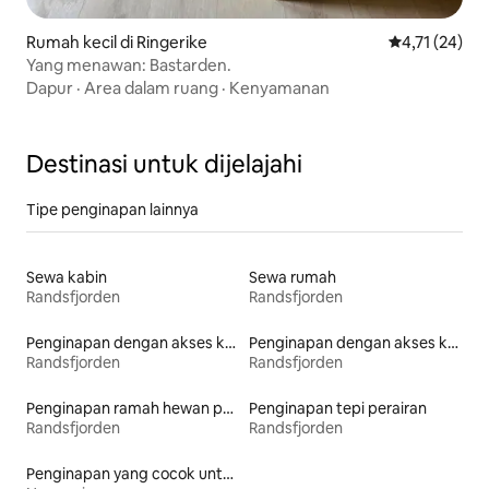
Rumah kecil di Ringerike
Nilai rata-rata
4,71 (24)
Yang menawan: Bastarden.
Dapur
·
Area dalam ruang
·
Kenyamanan
Destinasi untuk dijelajahi
Tipe penginapan lainnya
Sewa kabin
Sewa rumah
Randsfjorden
Randsfjorden
Penginapan dengan akses ke pantai
Penginapan dengan akses ke danau
Randsfjorden
Randsfjorden
Penginapan ramah hewan peliharaan
Penginapan tepi perairan
Randsfjorden
Randsfjorden
Penginapan yang cocok untuk keluarga