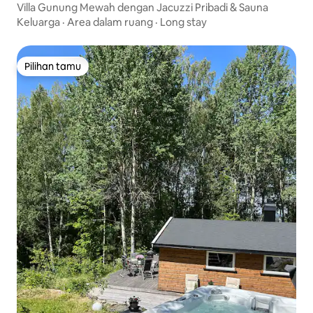
Villa Gunung Mewah dengan Jacuzzi Pribadi & Sauna
Keluarga
·
Area dalam ruang
·
Long stay
Pilihan tamu
Pilihan tamu