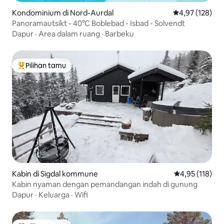
Kondominium di Nord-Aurdal
Nilai rata-rata 
4,97 (128)
Panoramautsikt - 40°C Boblebad - Isbad - Solvendt
Dapur
·
Area dalam ruang
·
Barbeku
Pilihan tamu
Pilihan tamu terpopuler
Kabin di Sigdal kommune
Nilai rata-rata 
4,95 (118)
Kabin nyaman dengan pemandangan indah di gunung
Dapur
·
Keluarga
·
Wifi