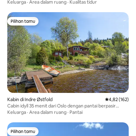
Keluarga
·
Area dalam ruang
·
Kualitas tidur
Pilihan tamu
Pilihan tamu
Kabin di Indre Østfold
Nilai rata-rata 
4,82 (162)
Cabin idyll 35 menit dari Oslo dengan pantai berpasir
pribadi
Keluarga
·
Area dalam ruang
·
Pantai
Pilihan tamu
Pilihan tamu