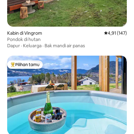
Kabin di Vingrom
Nilai rata-rata 
4,91 (147)
Pondok di hutan
Dapur
·
Keluarga
·
Bak mandi air panas
Pilihan tamu
Pilihan tamu terpopuler