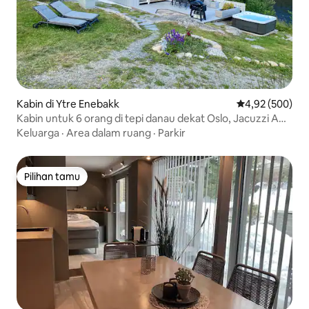
Kabin di Ytre Enebakk
Nilai rata-rata 
4,92 (500)
Kabin untuk 6 orang di tepi danau dekat Oslo, Jacuzzi AC
Wi - Fi
Keluarga
·
Area dalam ruang
·
Parkir
Pilihan tamu
Pilihan tamu