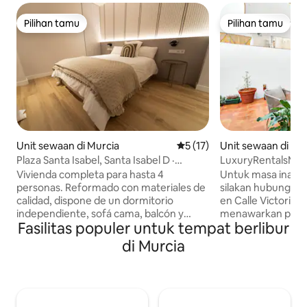
Pilihan tamu
Pilihan tamu
Pilihan tamu
Pilihan tamu
Unit sewaan di Murcia
Nilai rata-rata 5 dari 5, 17 ul
5 (17)
Unit sewaan di Mu
Plaza Santa Isabel, Santa Isabel D ·
LuxuryRentalsMur
Apartemen premium...
luxuryrentalsmurc
Vivienda completa para hasta 4
Untuk masa inap ku
personas. Reformado con materiales de
silakan hubungi tuan ruma
calidad, dispone de un dormitorio
en Calle Victorio,
independiente, sofá cama, balcón y
menawarkan penga
Fasilitas populer untuk tempat berlibur
ascensor. El apartamento está recién
menyenangkan. PERATURAN
reformado con materiales de calidad y
AKOMODASI Ini adalah aturan yang
di Murcia
un diseño cuidado. El dormitorio
memaksa komunita
Habitación independiente con cama de
(ada kamera keam
matrimonio. Espacio para descansar de
sangat ketat dal
verdad. El salón Sofá cama cómodo para
Kegagalan memat
dos personas más. La distribución
mengakibatkan pe