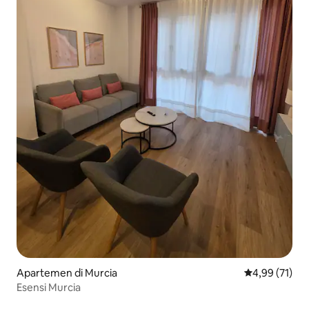
Apartemen di Murcia
Nilai rata-rata
4,99 (71)
Esensi Murcia