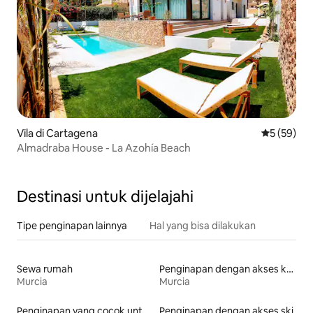
Vila di Cartagena
Nilai rata-r
5 (59)
Almadraba House - La Azohía Beach
Destinasi untuk dijelajahi
Tipe penginapan lainnya
Hal yang bisa dilakukan
Sewa rumah
Penginapan dengan akses ke pantai
Murcia
Murcia
Penginapan yang cocok untuk keluarga
Penginapan dengan akses ski