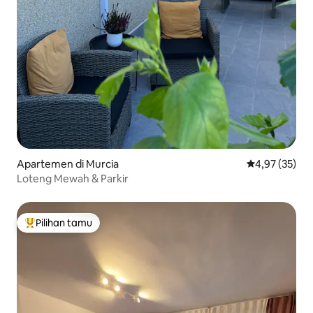
Apartemen di Murcia
Nilai rata-rata
4,97 (35)
Loteng Mewah & Parkir
Pilihan tamu
Pilihan tamu terpopuler