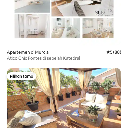
Apartemen di Murcia
Nilai rata-r
5 (88)
Ático Chic Fontes di sebelah Katedral
Pilihan tamu
Pilihan tamu