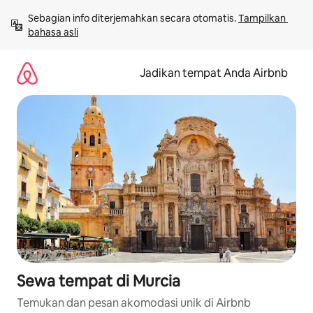
Lewatkan,
Sebagian info diterjemahkan secara otomatis. 
Tampilkan 
langsung
bahasa asli
lihat
konten
Jadikan tempat Anda Airbnb
Sewa tempat di Murcia
Temukan dan pesan akomodasi unik di Airbnb