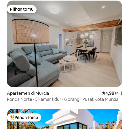
Pilihan tamu
Pilihan tamu
Apartemen di Murcia
Nilai rata-rata
4,98 (41)
Ronda Norte · 3 kamar tidur · 6 orang · Pusat Kota Murcia
Pilihan tamu
Pilihan tamu terpopuler