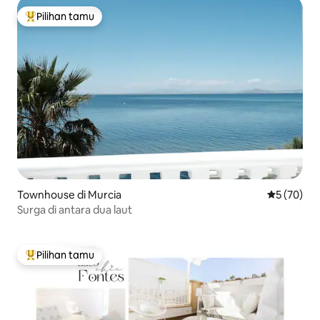
Pilihan tamu
Pilihan tamu terpopuler
Townhouse di Murcia
Nilai rata-r
5 (70)
Surga di antara dua laut
Pilihan tamu
Pilihan tamu terpopuler