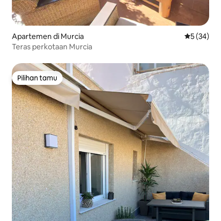
Apartemen di Murcia
Nilai rata-r
5 (34)
Teras perkotaan Murcia
Pilihan tamu
Pilihan tamu