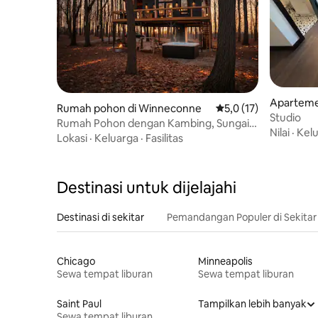
Aparteme
Rumah pohon di Winneconne
Nilai rata-rata 5,0 dar
5,0 (17)
Studio
Rumah Pohon dengan Kambing, Sungai,
Nilai
·
Kel
dan Bak Mandi Air Panas
Lokasi
·
Keluarga
·
Fasilitas
Destinasi untuk dijelajahi
Destinasi di sekitar
Pemandangan Populer di Sekitar
Chicago
Minneapolis
Sewa tempat liburan
Sewa tempat liburan
Saint Paul
Tampilkan lebih banyak
Sewa tempat liburan