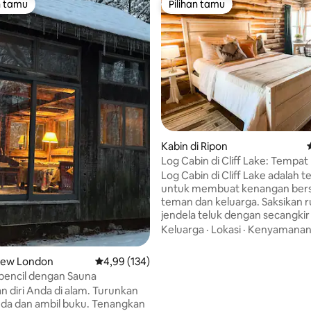
n tamu
Pilihan tamu
tamu terpopuler
Pilihan tamu
Kabin di Ripon
Log Cabin di Cliff Lake: Tempat
yang Cocok untuk Keluarga
Log Cabin di Cliff Lake adalah 
untuk membuat kenangan ber
teman dan keluarga. Saksikan r
jendela teluk dengan secangkir
teh hangat sebelum Anda kelu
Keluarga
·
Lokasi
·
Kenyamana
naik kayak atau beberapa waktu
ayunan. Dengan dua kamar tidu
5, 125 ulasan
 New London
Nilai rata-rata 4,99 dari 5, 134 ulasan
4,99 (134)
untuk bekerja dan area anak - 
pencil dengan Sauna
dengan tempat tidur bayi, main
 diri Anda di alam. Turunkan
buku, tempat ini adalah tempat
da dan ambil buku. Tenangkan
keluarga yang sempurna. Saat