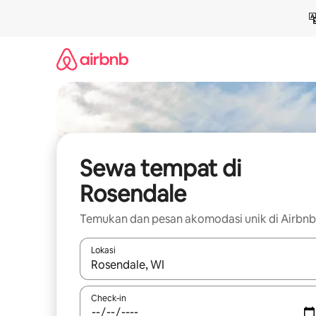
Lewatkan,
langsung
lihat
konten
Sewa tempat di
Rosendale
Temukan dan pesan akomodasi unik di Airbnb
Lokasi
Jika hasil yang dicari tersedia, telusuri dengan
Check-in