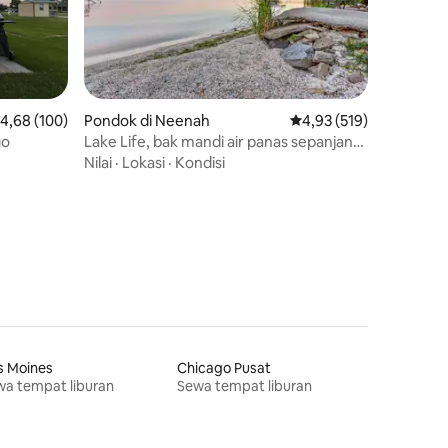
ilai rata-rata 4,68 dari 5, 100 ulasan
4,68 (100)
Pondok di Neenah
Nilai rata-rata 4,93 dari
4,93 (519)
go
Lake Life, bak mandi air panas sepanjang
tahun!
Nilai
·
Lokasi
·
Kondisi
s Moines
Chicago Pusat
a tempat liburan
Sewa tempat liburan