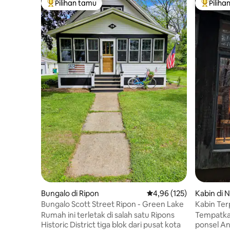
Pilihan tamu
Piliha
Pilihan tamu terpopuler
Pilihan 
Bungalo di Ripon
Nilai rata-rata 4,96 dari 
4,96 (125)
Kabin di
Bungalo Scott Street Ripon - Green Lake
Kabin Ter
Rumah ini terletak di salah satu Ripons
Tempatkan
Historic District tiga blok dari pusat kota
ponsel An