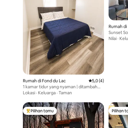
Rumah di 
Sunset So
Nilai
·
Kel
Rumah di Fond du Lac
Nilai rata-rata 5,0 da
5,0 (4)
1 kamar tidur yang nyaman | ditambah
tempat tidur sofa yang bisa ditarik keluar
Lokasi
·
Keluarga
·
Taman
Pilihan tamu
Pilihan 
Pilihan tamu terpopuler
Pilihan 