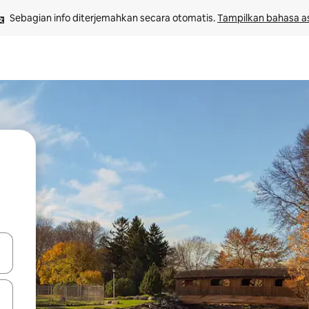
Sebagian info diterjemahkan secara otomatis. 
Tampilkan bahasa as
 tombol panah ke atas dan ke bawah atau jelajahi dengan sentuhan at