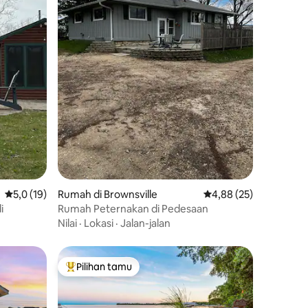
Nilai rata-rata 5,0 dari 5, 19 ulasan
5,0 (19)
Rumah di Brownsville
Nilai rata-rata 4,88 dar
4,88 (25)
i
Rumah Peternakan di Pedesaan
Nilai
·
Lokasi
·
Jalan-jalan
Pilihan tamu
Pilihan tamu terpopuler