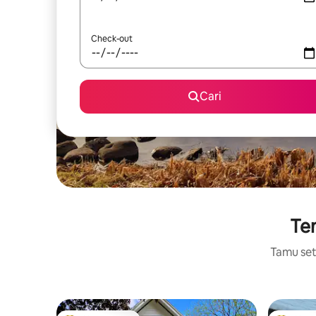
Check-out
Cari
Tem
Tamu setu