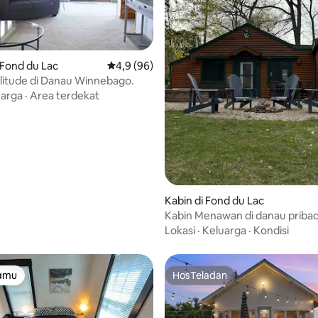
Fond du Lac
Nilai rata-rata 4,9 dari 5, 96 ulasan
4,9 (96)
litude di Danau Winnebago.
uarga
·
Area terdekat
ri 5, 4 ulasan
Kabin di Fond du Lac
Kabin Menawan di danau pribad
Lokasi
·
Keluarga
·
Kondisi
tamu
HosTeladan
tamu
HosTeladan