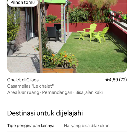
Pilihan tamu
Pilihan tamu
Chalet di Cilaos
Nilai rata-rata
4,89 (72)
Casamélias "Le chalet"
Area luar ruang
·
Pemandangan
·
Bisa jalan kaki
Destinasi untuk dijelajahi
Tipe penginapan lainnya
Hal yang bisa dilakukan