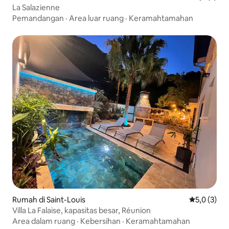
La Salazienne
Pemandangan
·
Area luar ruang
·
Keramahtamahan
Rumah di Saint-Louis
Nilai rata-r
5,0 (3)
Villa La Falaise, kapasitas besar, Réunion
Area dalam ruang
·
Kebersihan
·
Keramahtamahan