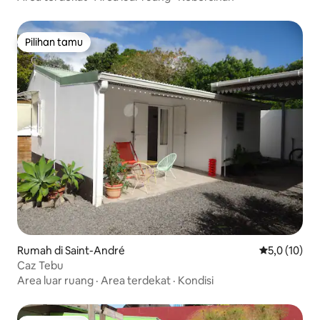
Pilihan tamu
Pilihan tamu
Rumah di Saint-André
Nilai rata-ra
5,0 (10)
Caz Tebu
Area luar ruang
·
Area terdekat
·
Kondisi