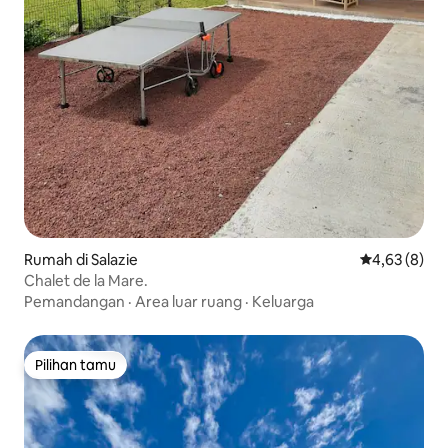
Rumah di Salazie
Nilai rata-rat
4,63 (8)
Chalet de la Mare.
Pemandangan
·
Area luar ruang
·
Keluarga
Pilihan tamu
Pilihan tamu