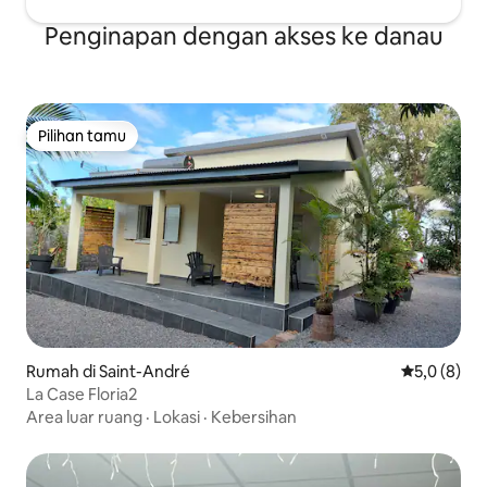
Penginapan dengan akses ke danau
Pilihan tamu
Pilihan tamu
Rumah di Saint-André
Nilai rata-r
5,0 (8)
La Case Floria2
Area luar ruang
·
Lokasi
·
Kebersihan