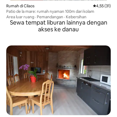
Rumah di Cilaos
Nilai rata-rata
4,55 (31)
Patio de la mare: rumah nyaman 100m dari kolam
Area luar ruang
·
Pemandangan
·
Kebersihan
Sewa tempat liburan lainnya dengan
akses ke danau