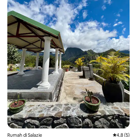
Rumah di Salazie
Nilai rata-r
4,8 (5)