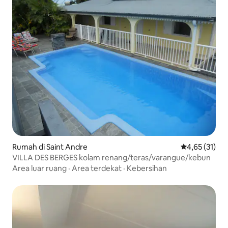
Rumah di Saint Andre
Nilai rata-rata
4,65 (31)
VILLA DES BERGES kolam renang/teras/varangue/kebun
Area luar ruang
·
Area terdekat
·
Kebersihan