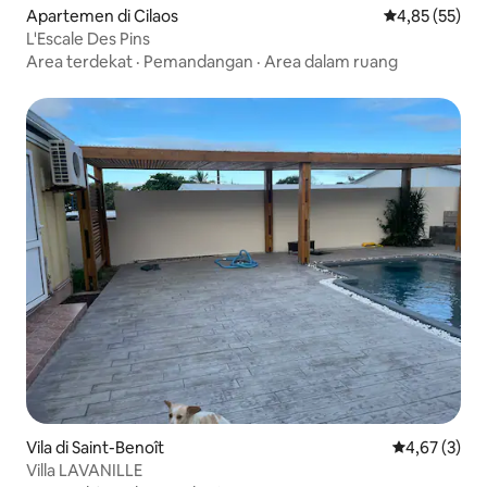
Apartemen di Cilaos
Nilai rata-rata
4,85 (55)
L'Escale Des Pins
Area terdekat
·
Pemandangan
·
Area dalam ruang
Vila di Saint-Benoît
Nilai rata-rat
4,67 (3)
Villa LAVANILLE