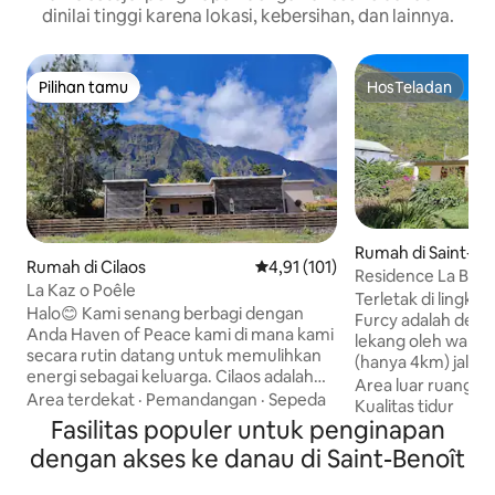
dinilai tinggi karena lokasi, kebersihan, dan lainnya.
Pilihan tamu
HosTeladan
Pilihan tamu
HosTeladan
Rumah di Saint-Lo
Rumah di Cilaos
Nilai rata-rata 4,91 dari 5, 101 ul
4,91 (101)
Residence La Bana
La Kaz o Poêle
Sungai
Terletak di lingkun
Halo😊 Kami senang berbagi dengan
Furcy adalah desa
Anda Haven of Peace kami di mana kami
lekang oleh waktu,
secara rutin datang untuk memulihkan
(hanya 4km) jalan
energi sebagai keluarga. Cilaos adalah
Rumah satu lanta
Area luar ruang
·
A
sirkus yang indah dengan banyak
Area terdekat
·
Pemandangan
·
Sepeda
dengan 4 kamar ti
Kualitas tidur
aktivitas( hiking, bersepeda, memanjat
Fasilitas populer untuk penginapan
masing dilengkapi 
pohon). Datang dan bersantai di rumah
teras, ruang tamu
dengan akses ke danau di Saint-Benoît
kami yang tenang dan tenteram, dekat
berkomunikasi di 
dengan pegunungan dan nikmati
terbuka. Di bagia