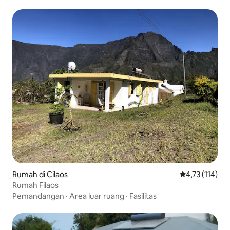
Rumah di Cilaos
Nilai rata-rata
4,73 (114)
Rumah Filaos
Pemandangan
·
Area luar ruang
·
Fasilitas