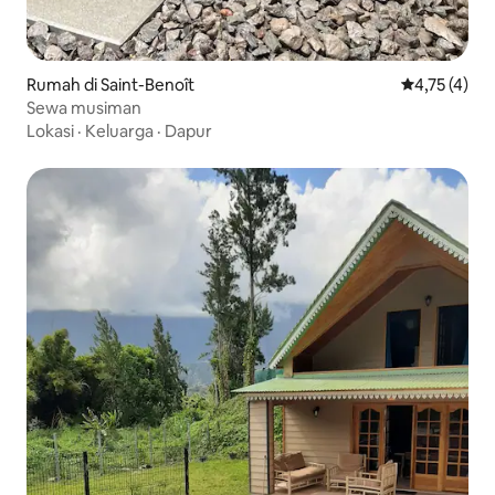
Rumah di Saint-Benoît
Nilai rata-ra
4,75 (4)
Sewa musiman
Lokasi
·
Keluarga
·
Dapur