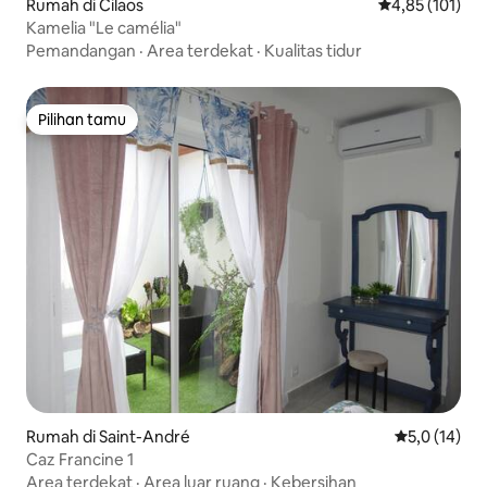
Rumah di Cilaos
Nilai rata-rata 
4,85 (101)
Kamelia "Le camélia"
Pemandangan
·
Area terdekat
·
Kualitas tidur
Pilihan tamu
Pilihan tamu
Rumah di Saint-André
Nilai rata-ra
5,0 (14)
Caz Francine 1
Area terdekat
·
Area luar ruang
·
Kebersihan