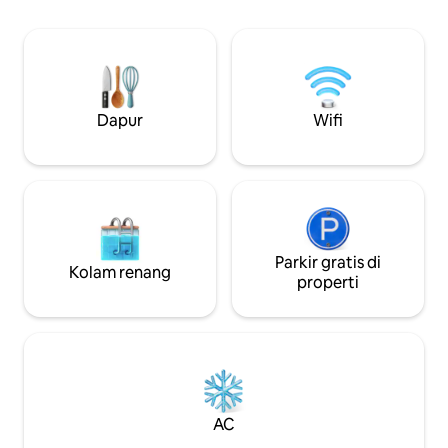
pemandangannya. La Mare à Ronc
Kreol yang luas t
berjarak 2 menit berjalan kaki, 10 menit
berpiknik. Area s
berjalan kaki ke pusat kota. Mesin
Anda akses langs
raclette/fondue/crepe/pirade tersedia
sungai dan jalur li
untuk bersenang - senang di meja😋
Dapur
Wifi
Parkir gratis di
Kolam renang
properti
AC