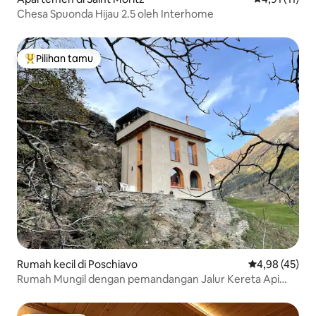
Chesa Spuonda Hijau 2.5 oleh Interhome
Pilihan tamu
Pilihan tamu terpopuler
Rumah kecil di Poschiavo
Nilai rata-rata
4,98 (45)
Rumah Mungil dengan pemandangan Jalur Kereta Api
Rhaetian yang Terdaftar di UNESCO