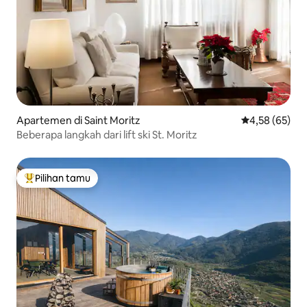
Apartemen di Saint Moritz
Nilai rata-rata
4,58 (65)
Beberapa langkah dari lift ski St. Moritz
Pilihan tamu
Pilihan tamu terpopuler