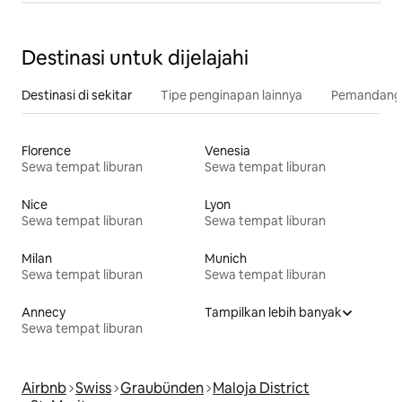
Destinasi untuk dijelajahi
Destinasi di sekitar
Tipe penginapan lainnya
Pemandangan
Florence
Venesia
Sewa tempat liburan
Sewa tempat liburan
Nice
Lyon
Sewa tempat liburan
Sewa tempat liburan
Milan
Munich
Sewa tempat liburan
Sewa tempat liburan
Annecy
Tampilkan lebih banyak
Sewa tempat liburan
Airbnb
Swiss
Graubünden
Maloja District