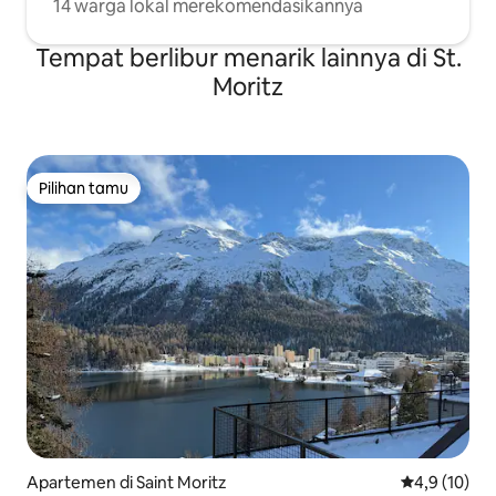
14 warga lokal merekomendasikannya
Tempat berlibur menarik lainnya di St.
Moritz
Pilihan tamu
Pilihan tamu
Apartemen di Saint Moritz
Nilai rata-rat
4,9 (10)