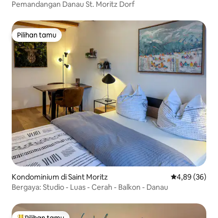
Pemandangan Danau St. Moritz Dorf
Pilihan tamu
Pilihan tamu
Kondominium di Saint Moritz
Nilai rata-rata
4,89 (36)
Bergaya: Studio - Luas - Cerah - Balkon - Danau