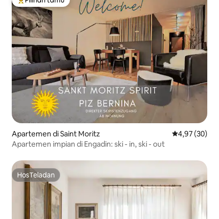
Pilihan tamu
Pilihan tamu terpopuler
Apartemen di Saint Moritz
Nilai rata-rata
4,97 (30)
Apartemen impian di Engadin: ski - in, ski - out
HosTeladan
HosTeladan