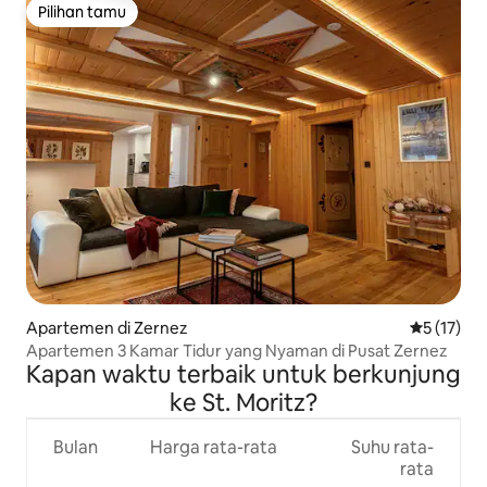
Pilihan tamu
Pilihan tamu
Apartemen di Zernez
Nilai rata-
5 (17)
Apartemen 3 Kamar Tidur yang Nyaman di Pusat Zernez
Kapan waktu terbaik untuk berkunjung
ke St. Moritz?
Bulan
Harga rata-rata
Suhu rata-
rata