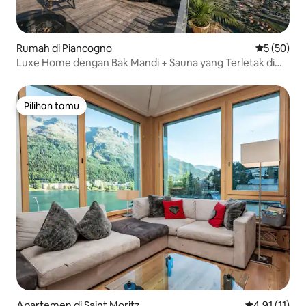
Rumah di Piancogno
Nilai rata-r
5 (50)
Luxe Home dengan Bak Mandi + Sauna yang Terletak di
Pegunungan
Pilihan tamu
Pilihan tamu
Apartemen di Saint Moritz
Nilai rata-rat
4,91 (11)