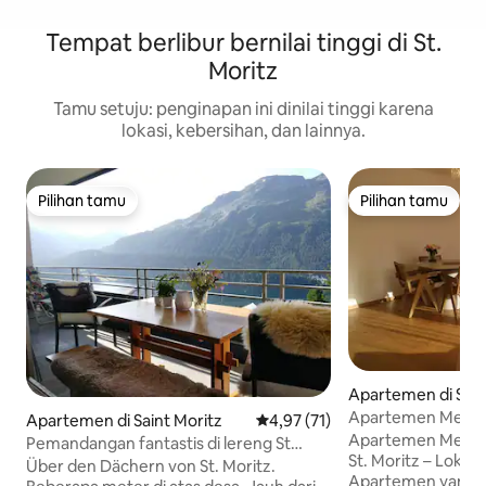
Tempat berlibur bernilai tinggi di St.
Moritz
Tamu setuju: penginapan ini dinilai tinggi karena
lokasi, kebersihan, dan lainnya.
Pilihan tamu
Pilihan tamu
Pilihan tamu
Pilihan tamu
Apartemen di Sain
Apartemen Mewa
Apartemen di Saint Moritz
Nilai rata-rata 4,97 dari 5, 71 ul
4,97 (71)
Apartemen Mewah
Pemandangan fantastis di lereng St
St. Moritz – Lokas
Moritz yang cerah
Über den Dächern von St. Moritz.
Apartemen yang ba