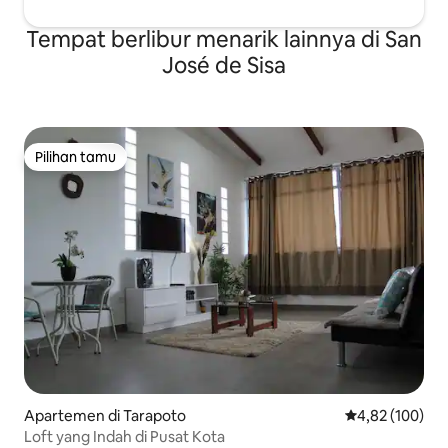
Tempat berlibur menarik lainnya di San
José de Sisa
Pilihan tamu
Pilihan tamu
Apartemen di Tarapoto
Nilai rata-rata 
4,82 (100)
Loft yang Indah di Pusat Kota