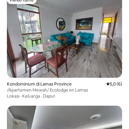
Pilihan tamu
Kondominium di Lamas Province
Nilai rata-r
5,0 (6)
/Apartemen Mewah/ Ecolodge en Lamas
Lokasi
·
Keluarga
·
Dapur