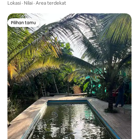
Lokasi
·
Nilai
·
Area terdekat
Pilihan tamu
Pilihan tamu