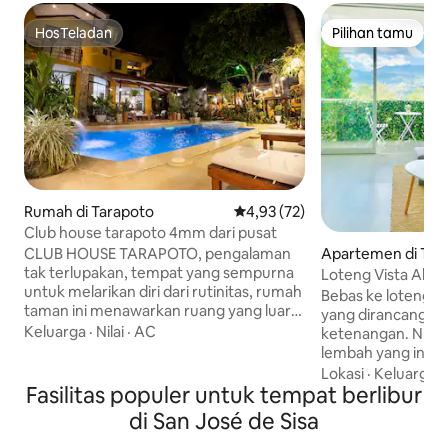
HosTeladan
Pilihan tamu
HosTeladan
Pilihan tamu
Rumah di Tarapoto
Nilai rata-rata 4,93 dari 5, 72 ul
4,93 (72)
Club house tarapoto 4mm dari pusat
CLUB HOUSE TARAPOTO, pengalaman
Apartemen di Tar
tak terlupakan, tempat yang sempurna
Loteng Vista Aleg
untuk melarikan diri dari rutinitas, rumah
Bebas ke loteng y
taman ini menawarkan ruang yang luar
yang dirancang un
biasa, kolam renang, jacuzzi, air terjun,
Keluarga
·
Nilai
·
AC
ketenangan. Nik
perapian, sandbox, rumah anak - anak,
lembah yang indah
pejalan kaki, dan banyak lagi, cerita
ruang yang diran
Lokasi
·
Keluarga
·
berlanjut di dalam, dengan dapur besar,
Fasilitas populer untuk tempat berlibur
bersantai dan terhub
ruang makan dan ruang tamu, kamar
5 menit dari pusat 
di San José de Sisa
dengan Balkon, hingga 7 mobil, hanya 4
menggabungkan t
mn. dari alun - alun Tarapoto. dengan
queen besar, AC, 