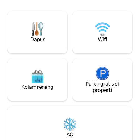
nuansa rumah pedesaan, Ideal untuk
tinggi, dan parkir gratis. Nikma
keluarga atau rombongan teman.
dengan pemandang
minimal 4 orang dan 2 malam. SEWA
Anda akan mene
MOBIL 5 ORANG DAN TUR PRIBADI
internet Wi-Fi, s
bersantai, membac
menikmati peman
Dapur
Wifi
Parkir gratis di
Kolam renang
properti
AC