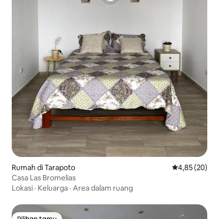
Rumah di Tarapoto
Nilai rata-rata
4,85 (20)
Casa Las Bromelias
Lokasi
·
Keluarga
·
Area dalam ruang
Pilihan tamu