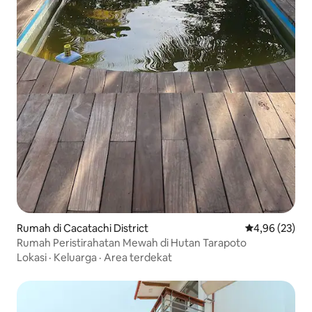
Rumah di Cacatachi District
Nilai rata-rata
4,96 (23)
Rumah Peristirahatan Mewah di Hutan Tarapoto
Lokasi
·
Keluarga
·
Area terdekat