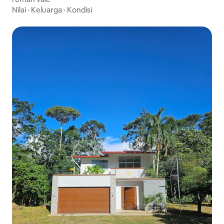
Nilai
·
Keluarga
·
Kondisi