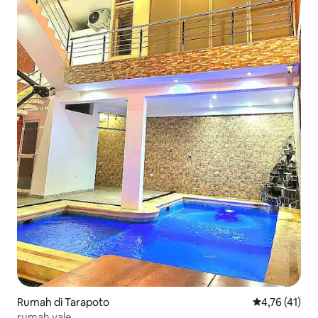
Rumah di Tarapoto
Nilai rata-rat
4,76 (41)
rumah vale