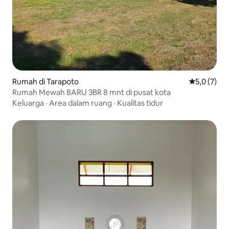
Rumah di Tarapoto
Nilai rata-r
5,0 (7)
Rumah Mewah BARU 3BR 8 mnt di pusat kota
Keluarga
·
Area dalam ruang
·
Kualitas tidur