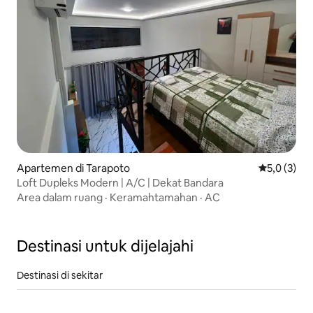
Apartemen di Tarapoto
Nilai rata-r
5,0 (3)
Loft Dupleks Modern | A/C | Dekat Bandara
Area dalam ruang
·
Keramahtamahan
·
AC
Destinasi untuk dijelajahi
Destinasi di sekitar