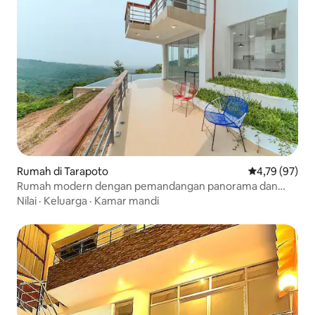
Rumah di Tarapoto
Nilai rata-rata
4,79 (97)
Rumah modern dengan pemandangan panorama dan
kolam renang
Nilai
·
Keluarga
·
Kamar mandi