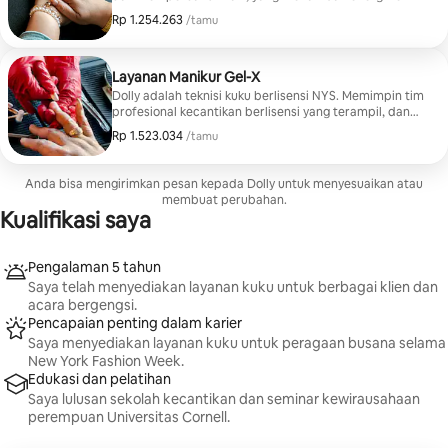
seluruh tubuh. Voesh Pedi In a Box digunakan selama
Rp 1.254.263
Rp 1.254.263, per tamu
/tamu
layanan pedikur.
Layanan Manikur Gel-X
Dolly adalah teknisi kuku berlisensi NYS. Memimpin tim
profesional kecantikan berlisensi yang terampil, dan
semua anggota tim berkomitmen untuk memberikan
Rp 1.523.034
Rp 1.523.034, per tamu
/tamu
layanan manikur yang sempurna. Semua peralatan
kuku yang digunakan disterilkan secara menyeluruh
sebelum setiap janji temu untuk menjaga standar
Anda bisa mengirimkan pesan kepada Dolly untuk menyesuaikan atau
kebersihan tertinggi
membuat perubahan.
Kualifikasi saya
Pengalaman 5 tahun
Saya telah menyediakan layanan kuku untuk berbagai klien dan
acara bergengsi.
Pencapaian penting dalam karier
Saya menyediakan layanan kuku untuk peragaan busana selama
New York Fashion Week.
Edukasi dan pelatihan
Saya lulusan sekolah kecantikan dan seminar kewirausahaan
perempuan Universitas Cornell.