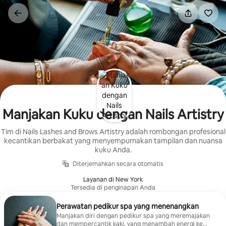
Lewatkan,
langsung
lihat
konten
Manjakan Kuku dengan Nails Artistry
Tim di Nails Lashes and Brows Artistry adalah rombongan profesional
kecantikan berbakat yang menyempurnakan tampilan dan nuansa
kuku Anda.
Diterjemahkan secara otomatis
Layanan di New York
Tersedia di penginapan Anda
Perawatan pedikur spa yang menenangkan
Manjakan diri dengan pedikur spa yang meremajakan
dan mempercantik kaki, yang menambah energi ke