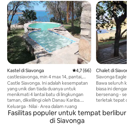
Kastel di Siavonga
Nilai rata-rata 4,7 dari 5, 66 ul
4,7 (66)
Chalet di Siavonga
castlesiavonga, min 4 max 14, pantai,
Siavonga Eagle's c
kolam renang, wi-fi
Castle Siavonga. Ini adalah kesempatan
Bawa seluruh kelu
yang unik dan tiada duanya untuk
biasa ini dengan 
menikmati 4 lantai batu di lingkungan
bersenang - senan
taman, dikelilingi oleh Danau Kariba.
terletak tepat di 
Pantainya berjarak beberapa langkah.
beberapa km dari 
Keluarga
·
Nilai
·
Area dalam ruang
Termasuk kolam renang, dapur lengkap,
Fasilitas populer untuk tempat berlibur
memiliki 8 chalet kelu
ruang makan, lounge, ruang permainan,
triple dan 2 doubl
di Siavonga
dan area barbeku. 6 kamar tidur, 5 kamar
di depan di pant
mandi dengan area balkon di setiap
danau. Semua dile