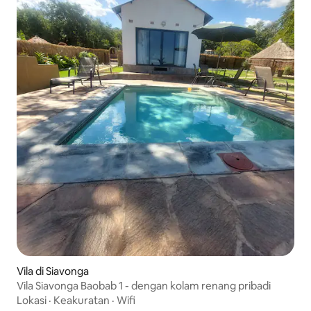
Vila di Siavonga
Vila Siavonga Baobab 1 - dengan kolam renang pribadi
Lokasi
·
Keakuratan
·
Wifi