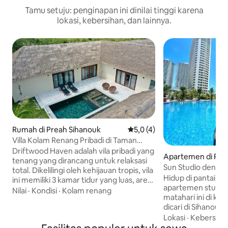
Tamu setuju: penginapan ini dinilai tinggi karena
lokasi, kebersihan, dan lainnya.
Rumah di Preah Sihanouk
Nilai rata-rata 5,0 dari 5, 4 ul
5,0 (4)
Villa Kolam Renang Pribadi di Taman
Tropis yang Tenang
Driftwood Haven adalah vila pribadi yang
Apartemen di Pre
tenang yang dirancang untuk relaksasi
Sun Studio dengan
total. Dikelilingi oleh kehijauan tropis, vila
kebugaran di Star
Hidup di pantai yan
ini memiliki 3 kamar tidur yang luas, area
apartemen studio
tamu terbuka yang bergaya, dan kamar
Nilai
·
Kondisi
·
Kolam renang
matahari ini di ko
mandi ensuite yang indah dengan
dicari di Sihanouk
pancuran walk-in. Melangkah keluar ke
jendela dari lantai
Lokasi
·
Kebersiha
kolam renang pribadi dan kursi berjemur
memandikan ruan