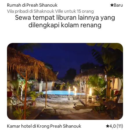
Rumah di Preah Sihanouk
Tempat m
Baru
Vila pribadi di Sihaknouk Ville untuk 15 orang
Sewa tempat liburan lainnya yang
dilengkapi kolam renang
Kamar hotel di Krong Preah Sihanouk
Nilai rata-ra
4,0 (11)