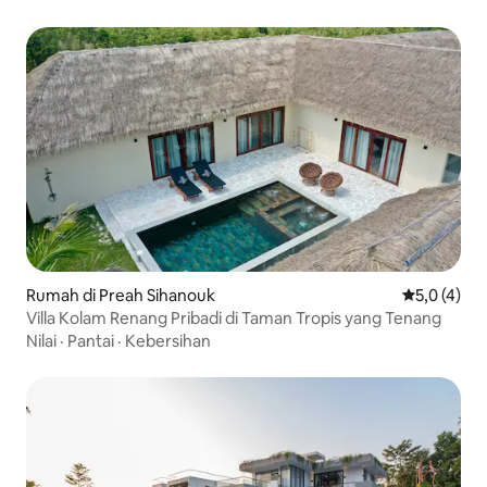
Rumah di Preah Sihanouk
Nilai rata-r
5,0 (4)
Villa Kolam Renang Pribadi di Taman Tropis yang Tenang
Nilai
·
Pantai
·
Kebersihan