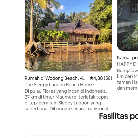
Kamar pri
HAPPY DIVE Retreat Bungalo Te
Maumere
Bungalow i
km dari M
Rumah di Wodong Beach, via
Nilai rata-rata 4,88 dari
4,88 (56)
taman Hap
Maumere
The Sleepy Lagoon Beach House
dan memi
Di pulau Flores yang indah di Indonesia,
terbenam
27 km di timur Maumere, terletak tepat
terang be
di tepi perairan, Sleepy Lagoon yang
super king
sederhana. Dibangun secara tradisional
Kamar man
Fasilitas 
dari kayu kelapa dan bambu dengan atap
banyak fas
rumput, ini adalah tempat peristirahatan
restoran, 
atau liburan yang sempurna bagi
toko sel
seniman atau pasangan maupun
perjalana
keluarga kecil - menampung 4 orang.