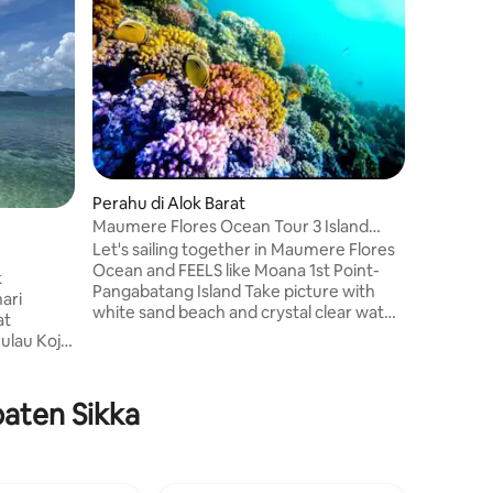
Bungalow
GRATIS
🌴Kami 
yang Dira
dengan 
Terbenam
dikelilin
dan Tama
Tradisio
dilengka
Perahu di Alok Barat
menawar
Maumere Flores Ocean Tour 3 Island
Privat s
1Day 8 Hours
Let's sailing together in Maumere Flores
Terraces
Ocean and FEELS like Moana 1st Point-
dengan K
Pangabatang Island Take picture with
Gantung
ari
white sand beach and crystal clear water
2nd Point- Babi Island Meet Tsunami 1992
cracks and snorkeling with beautiful
 batu
Coral,whaleshark, MANTA 3rd point-
Tanjung Darat where You can meet
k dari
paten Sikka
Nemo, Lionfish,dolphin and many Giant
0m 2
fish Package Include: -8 hours Boat
nggelam
Rental -English Guide -Airport /Hotel
kan melihat
Transfer Return -Snorkeling Gear Rent -
bersama