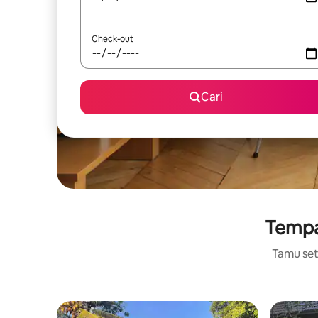
Check-out
Cari
Tempat
Tamu setu