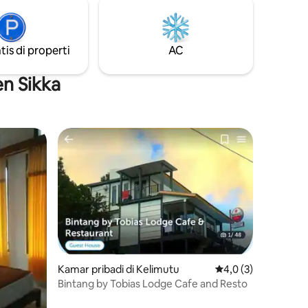
Lunch -Mineral Water -Snack
g sangat
tis di properti
AC
en Sikka
Kamar pribadi di Kelimutu
Nilai rata-rata 4,0 da
4,0 (3)
Bintang by Tobias Lodge Cafe and Resto