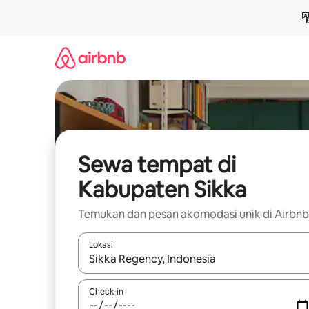
Lewatkan,
langsung
lihat
konten
Sewa tempat di
Kabupaten Sikka
Temukan dan pesan akomodasi unik di Airbnb
Lokasi
Jika hasil yang dicari tersedia, telusuri dengan
Check-in