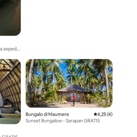
a sepeda
Bungalo di Maumere
Nilai rata-rata 4,25 da
4,25 (4)
Sunset Bungalow - Sarapan GRATIS