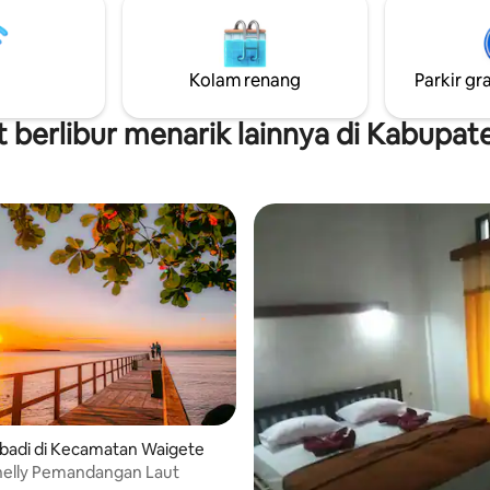
ni, menyelam kotoran,
coral, manta,paus 3.Pulau Pangabatang
bangkai kapal, dan Padi
pulau pasir putih dan coral yan
tiap hari.
indah
Kolam renang
Parkir gra
berlibur menarik lainnya di Kabupat
badi di Kecamatan Waigete
ri 5, 4 ulasan
nelly Pemandangan Laut