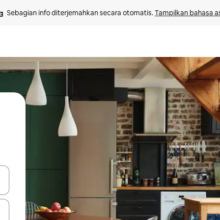
Sebagian info diterjemahkan secara otomatis. 
Tampilkan bahasa as
 tombol panah ke atas dan ke bawah atau jelajahi dengan sentuhan at