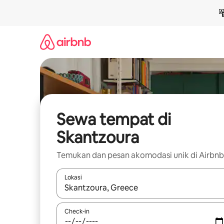
Lewatkan,
langsung
lihat
konten
Sewa tempat di
Skantzoura
Temukan dan pesan akomodasi unik di Airbnb
Lokasi
Jika hasil yang dicari tersedia, telusuri dengan
Check-in