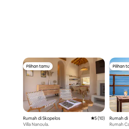
Pilihan tamu
Pilihan 
Pilihan tamu
Pilihan 
Rumah di Skopelos
Nilai rata-rata 5 dar
5 (10)
Rumah di
Villa Nanoula.
Rumah Ca