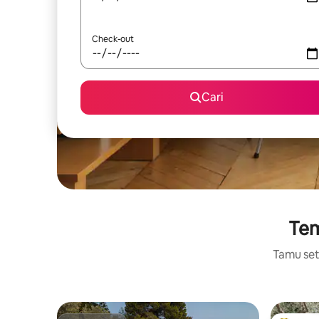
Check-out
Cari
Tem
Tamu setu