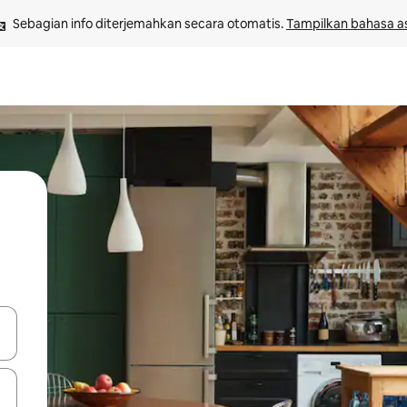
Sebagian info diterjemahkan secara otomatis. 
Tampilkan bahasa as
 tombol panah ke atas dan ke bawah atau jelajahi dengan sentuhan at