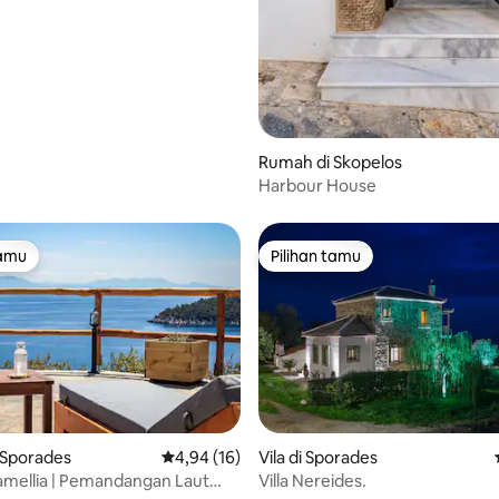
Rumah di Skopelos
Harbour House
tamu
Pilihan tamu
tamu
Pilihan tamu
i 5, 10 ulasan
 Sporades
Nilai rata-rata 4,94 dari 5, 16 ulasan
4,94 (16)
Vila di Sporades
mellia | Pemandangan Laut
Villa Nereides.