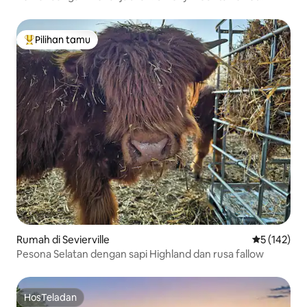
Friendly Hikers
Pilihan tamu
Pilihan tamu terpopuler
Rumah di Sevierville
Nilai rata-ra
5 (142)
Pesona Selatan dengan sapi Highland dan rusa fallow
HosTeladan
HosTeladan