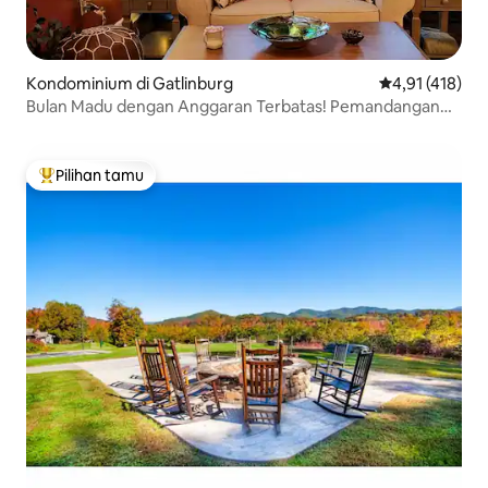
Kondominium di Gatlinburg
Nilai rata-rata 
4,91 (418)
Bulan Madu dengan Anggaran Terbatas! Pemandangan
Bernilai Jutaan Dolar! Musiman $90
Pilihan tamu
Pilihan tamu terpopuler