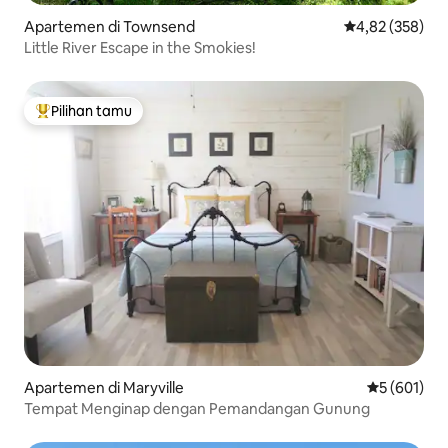
Apartemen di Townsend
Nilai rata-rata 
4,82 (358)
Little River Escape in the Smokies!
Pilihan tamu
Pilihan tamu terpopuler
Apartemen di Maryville
Nilai rata-ra
5 (601)
Tempat Menginap dengan Pemandangan Gunung