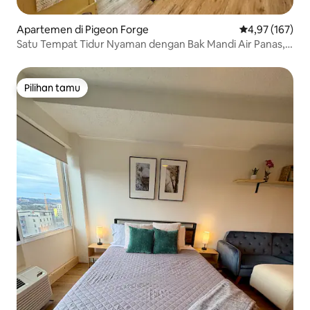
Apartemen di Pigeon Forge
Nilai rata-rata 
4,97 (167)
Satu Tempat Tidur Nyaman dengan Bak Mandi Air Panas,
Tenang & Dekat dengan Segalanya
Pilihan tamu
Pilihan tamu