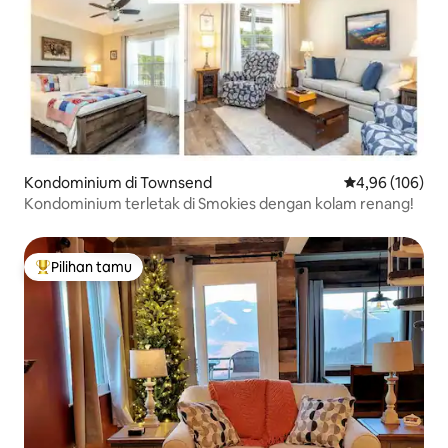
Kondominium di Townsend
Nilai rata-rata 
4,96 (106)
Kondominium terletak di Smokies dengan kolam renang!
Pilihan tamu
Pilihan tamu terpopuler