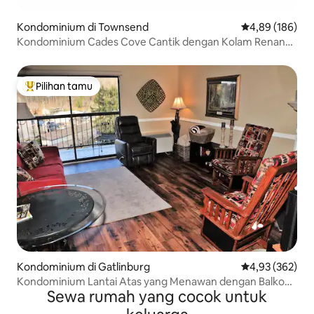
Kondominium di Townsend
Nilai rata-rata 
4,89 (186)
Kondominium Cades Cove Cantik dengan Kolam Renang
Komunitas!
Pilihan tamu
Pilihan tamu terpopuler
Kondominium di Gatlinburg
Nilai rata-rata 
4,93 (362)
Kondominium Lantai Atas yang Menawan dengan Balkon
Sewa rumah yang cocok untuk
Pribadi