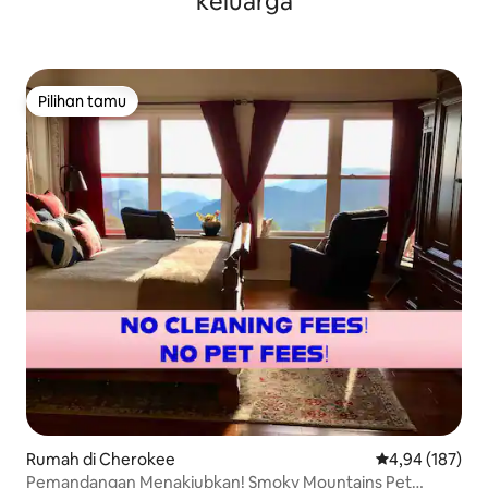
keluarga
Pilihan tamu
Pilihan tamu
Rumah di Cherokee
Nilai rata-rata 
4,94 (187)
Pemandangan Menakjubkan! Smoky Mountains Pet