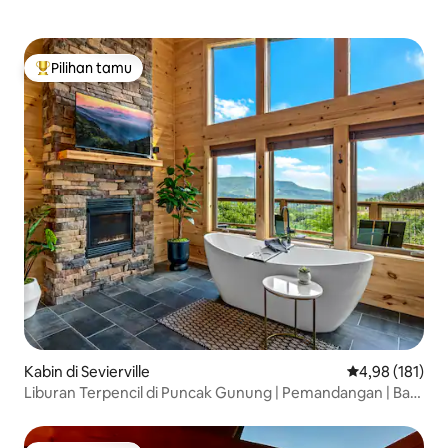
Pilihan tamu
Pilihan tamu terpopuler
Kabin di Sevierville
Nilai rata-rata 
4,98 (181)
Liburan Terpencil di Puncak Gunung | Pemandangan | Bak
Mandi Air Panas