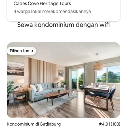
Cades Cove Heritage Tours
4 warga lokal merekomendasikannya
Sewa kondominium dengan wifi
Pilihan tamu
Pilihan tamu
Kondominium di Gatlinburg
Nilai rata-rata 
4,91 (103)