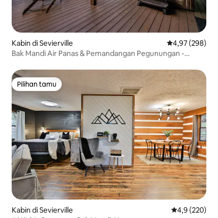
Kabin di Sevierville
Nilai rata-rata 
4,97 (298)
Bak Mandi Air Panas & Pemandangan Pegunungan -
Beberapa Menit ke Taman Nasional!
Pilihan tamu
Pilihan tamu
Kabin di Sevierville
Nilai rata-rata
4,9 (220)