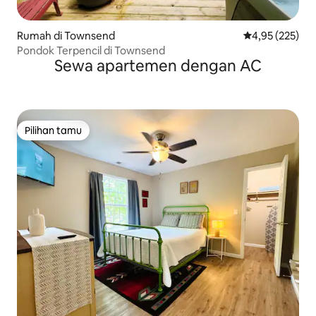
Rumah di Townsend
Nilai rata-rata 
4,95 (225)
Pondok Terpencil di Townsend
Sewa apartemen dengan AC
Pilihan tamu
Pilihan tamu