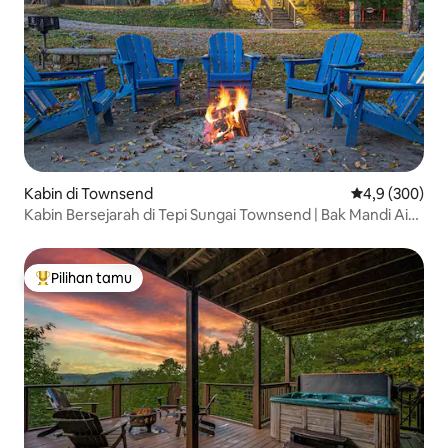
Kabin di Townsend
Nilai rata-rata
4,9 (300)
Kabin Bersejarah di Tepi Sungai Townsend | Bak Mandi Air
Panas + EV
Pilihan tamu
Pilihan tamu terpopuler