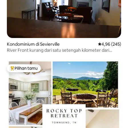
Kondominium di Sevierville
Nilai rata-rata 
4,96 (245)
River Front kurang dari satu setengah kilometer dari
Pigeon Forge!
Pilihan tamu
Pilihan tamu terpopuler