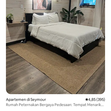
Apartemen di Seymour
Nilai rata-rata 
4,85 (395)
Rumah Peternakan Bergaya Pedesaan: Tempat Menarik
Tersembunyi di Dekat Smoky Mtns