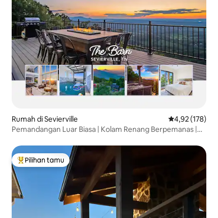
Rumah di Sevierville
Nilai rata-rata 
4,92 (178)
Pemandangan Luar Biasa | Kolam Renang Berpemanas |
Dapur Gourmet
Pilihan tamu
Pilihan tamu terpopuler