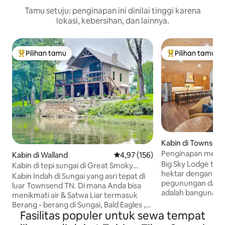
Tamu setuju: penginapan ini dinilai tinggi karena
lokasi, kebersihan, dan lainnya.
Pilihan tamu
Pilihan tamu
Pilihan tamu terpopuler
Pilihan tamu terp
Kabin di Townsen
Penginapan mena
Kabin di Walland
Nilai rata-rata 4,97 dari 5, 156 ul
4,97 (156)
pemandangan 360 h
Big Sky Lodge terle
Kabin di tepi sungai di Great Smoky
3,3 hektar
hektar dengan p
Mountain
Kabin Indah di Sungai yang asri tepat di
pegunungan dan hu
luar Townsend TN. Di mana Anda bisa
adalah bangunan 
menikmati air & Satwa Liar termasuk
tempat tenang unt
Berang - berang di Sungai, Bald Eagles ,
telah memperhatik
Fasilitas populer untuk sewa tempat
Blue Herons, Variety of Ducks , Osprey
dengan tempat ti
Falcon, Fishing, dan banyak lagi! Kabin