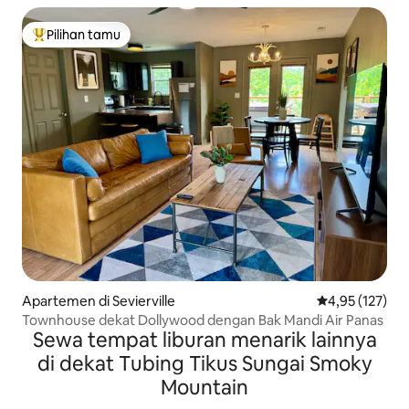
Pilihan tamu
Pilihan tamu terpopuler
Apartemen di Sevierville
Nilai rata-rata 
4,95 (127)
Townhouse dekat Dollywood dengan Bak Mandi Air Panas
Sewa tempat liburan menarik lainnya
di dekat Tubing Tikus Sungai Smoky
Mountain