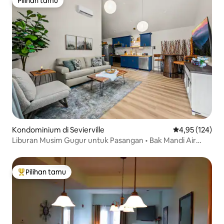
Pilihan tamu
Pilihan tamu
Kondominium di Sevierville
Nilai rata-rata 
4,95 (124)
Liburan Musim Gugur untuk Pasangan • Bak Mandi Air
Panas • Tempat Api Unggun
Pilihan tamu
Pilihan tamu terpopuler