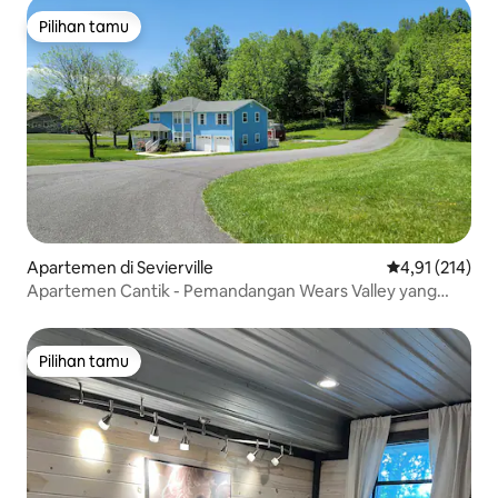
Pilihan tamu
Pilihan tamu
Apartemen di Sevierville
Nilai rata-rata 
4,91 (214)
Apartemen Cantik - Pemandangan Wears Valley yang
Indah
Pilihan tamu
Pilihan tamu