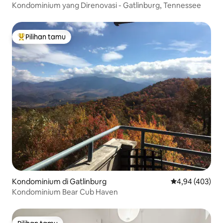
Kondominium yang Direnovasi - Gatlinburg, Tennessee
Pilihan tamu
Pilihan tamu terpopuler
Kondominium di Gatlinburg
Nilai rata-rata 
4,94 (403)
Kondominium Bear Cub Haven