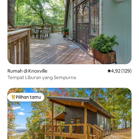
Rumah di Knoxville
Nilai rata-rata 
4,92 (129)
Tempat Liburan yang Sempurna
Pilihan tamu
Pilihan tamu terpopuler