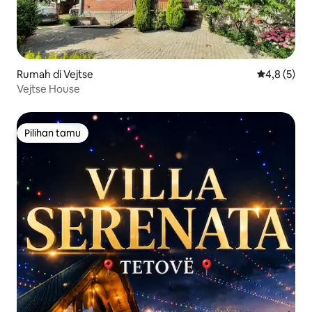
Rumah di Vejtse
Nilai rata-r
4,8 (5)
Vejtse House
Pilihan tamu
Pilihan tamu