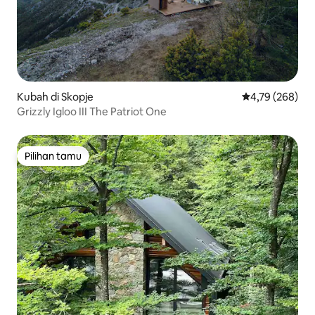
Kubah di Skopje
Nilai rata-rata 
4,79 (268)
Grizzly Igloo III The Patriot One
Pilihan tamu
Pilihan tamu