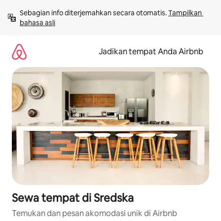
Lewatkan,
Sebagian info diterjemahkan secara otomatis. 
Tampilkan 
langsung
bahasa asli
lihat
konten
Jadikan tempat Anda Airbnb
Sewa tempat di Sredska
Temukan dan pesan akomodasi unik di Airbnb