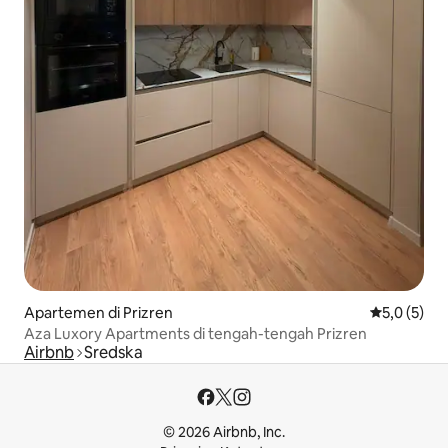
Apartemen di Prizren
Nilai rata-r
5,0 (5)
Aza Luxory Apartments di tengah-tengah Prizren
Airbnb
Sredska
© 2026 Airbnb, Inc.