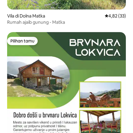
Vila di Dolna Matka
Nilai rata-rata
4,82 (33)
Rumah ajaib gunung - Matka
Pilihan tamu
Pilihan tamu