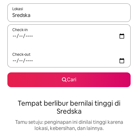
Lokasi
Jika hasil yang dicari tersedia, telusuri dengan tombol panah
Check-in
Check-out
Cari
Tempat berlibur bernilai tinggi di
Sredska
Tamu setuju: penginapan ini dinilai tinggi karena
lokasi, kebersihan, dan lainnya.