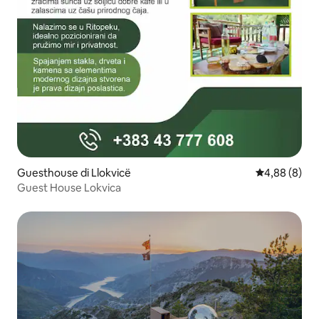
Guesthouse di Llokvicë
Nilai rata-rat
4,88 (8)
Guest House Lokvica