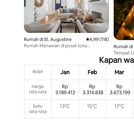
Rumah di St. Augustine
Nilai rata-rata 4,99 dari
4,99 (118)
Rumah Menawan di pusat kota
Rumah di 
bersejarah, berjalan kaki ke semuanya
Tempat Li
Kapan wak
Pasangan 
Bulan
Jan
Feb
Mar
Rp
Rp
Rp
Harga
rata-rata
3.189.412
3.314.838
3.673.199
13°C
15°C
17°C
Suhu
rata-rata