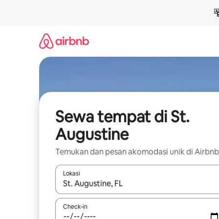
Lewatkan,
langsung
lihat
konten
Sewa tempat di St.
Augustine
Temukan dan pesan akomodasi unik di Airbnb
Lokasi
Jika hasil yang dicari tersedia, telusuri dengan
Check-in