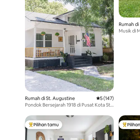
Rumah di 
Musik di 
•Jacuzzi•
Rumah di St. Augustine
Nilai rata-rata 5 dari
5 (147)
Pondok Bersejarah 1918 di Pusat Kota St.
Augustine
Pilihan tamu
Piliha
Pilihan tamu terpopuler
Pilihan 