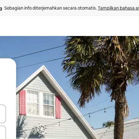
Sebagian info diterjemahkan secara otomatis. 
Tampilkan bahasa as
 tombol panah ke atas dan ke bawah atau jelajahi dengan sentuhan at