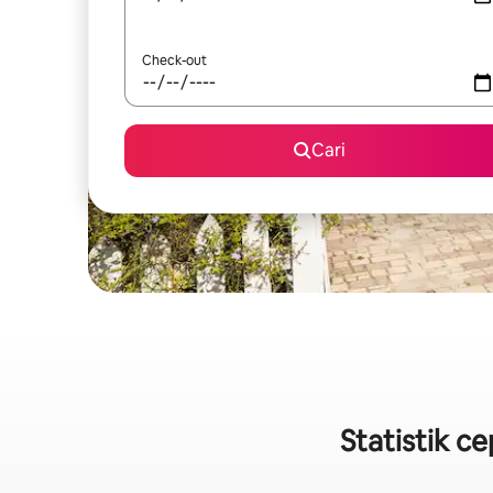
Check-out
Cari
Statistik c