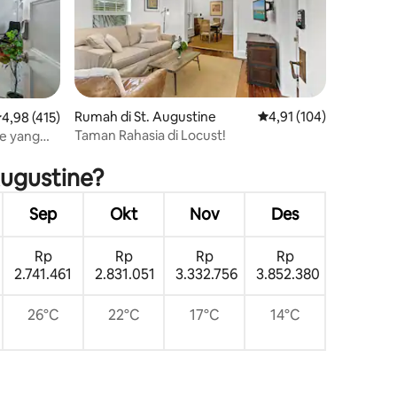
Rumah di St. Augustine
Nilai rata-rata 4,91 dari
4,91 (104)
ilai rata-rata 4,98 dari 5, 415 ulasan
4,98 (415)
Taman Rahasia di Locust!
ne yang
Augustine?
Sep
Okt
Nov
Des
Rp
Rp
Rp
Rp
2.741.461
2.831.051
3.332.756
3.852.380
26°C
22°C
17°C
14°C