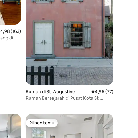
ilai rata-rata 4,98 dari 5, 163 ulasan
4,98 (163)
nang di
Rumah di St. Augustine
Nilai rata-rata 4,96 dar
4,96 (77)
Rumah Bersejarah di Pusat Kota St.
Augustine
Pilihan tamu
Pilihan tamu