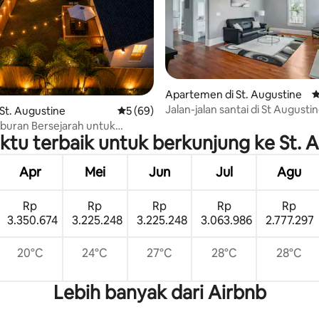
 5, 118 ulasan
Apartemen di St. Augustine
N
Jalan-jalan santai di St Augusti
St. Augustine
Nilai rata-rata 5 dari 5, 69 ulasan
5 (69)
bersejarah
buran Bersejarah untuk
tu terbaik untuk berkunjung ke St. 
| 4 Pengalaman Unik
Apr
Mei
Jun
Jul
Agu
Rp
Rp
Rp
Rp
Rp
3.350.674
3.225.248
3.225.248
3.063.986
2.777.297
20°C
24°C
27°C
28°C
28°C
Lebih banyak dari Airbnb