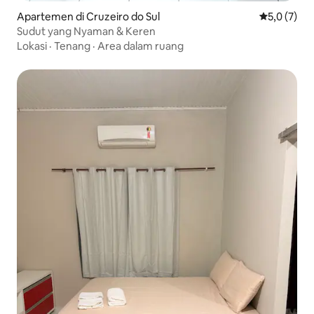
Apartemen di Cruzeiro do Sul
Nilai rata-r
5,0 (7)
Sudut yang Nyaman & Keren
Lokasi
·
Tenang
·
Area dalam ruang