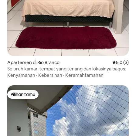
Apartemen di Rio Branco
Nilai rata-r
5,0 (3)
Seluruh kamar, tempat yang tenang dan lokasinya bagus.
Kenyamanan
·
Kebersihan
·
Keramahtamahan
Pilihan tamu
Pilihan tamu