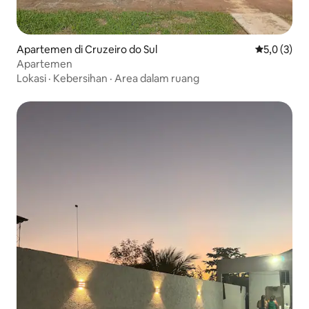
Apartemen di Cruzeiro do Sul
Nilai rata-r
5,0 (3)
Apartemen
Lokasi
·
Kebersihan
·
Area dalam ruang