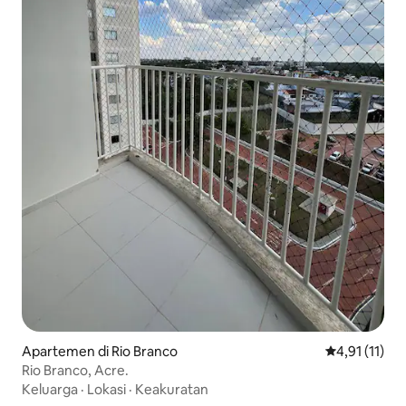
Apartemen di Rio Branco
Nilai rata-rat
4,91 (11)
Rio Branco, Acre.
Keluarga
·
Lokasi
·
Keakuratan