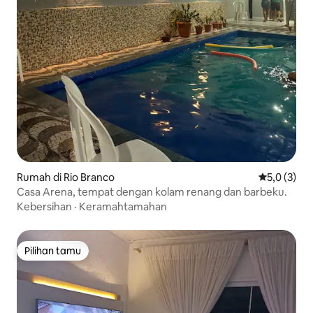
Rumah di Rio Branco
Nilai rata-r
5,0 (3)
Casa Arena, tempat dengan kolam renang dan barbeku.
Kebersihan
·
Keramahtamahan
Pilihan tamu
Pilihan tamu