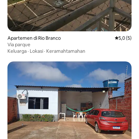
Apartemen di Rio Branco
Nilai rata-r
5,0 (5)
Via parque
Keluarga
·
Lokasi
·
Keramahtamahan