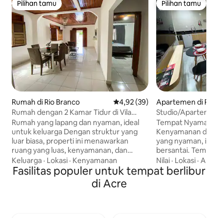
Pilihan tamu
Pilihan tamu
Pilihan tamu
Pilihan tamu
Rumah di Rio Branco
Nilai rata-rata 4,92 dari 5, 39 ul
4,92 (39)
Apartemen di Rio
Rumah dengan 2 Kamar Tidur di Vila
Studio/Aparteme
Ivonete
dan modern.
Rumah yang lapang dan nyaman, ideal
Tempat Nyaman A
untuk keluarga Dengan struktur yang
Kenyamanan dan Kete
luar biasa, properti ini menawarkan
yang nyaman, idea
ruang yang luas, kenyamanan, dan
bersantai. Tempat 
kemudahan. 5 area parkir dan AC. 🛏️
TV, Wi-Fi cepat, m
Keluarga
·
Lokasi
·
Kenyamanan
Nilai
·
Lokasi
·
Area
Ada 2 kamar mandi dalam dengan
Fasilitas populer untuk tempat berlibur
peralatan dasar, t
tempat tidur king-size, AC, dan 2 tempat
nyaman, lemari pa
di Acre
tidur single tambahan 🏡 Struktur
Terletak di area 
lengkap 📍Lokasi strategis Dekat dengan
(lingkungan tingga
supermarket, pusat kebugaran 24 jam,
ini menawarkan k
apotek, toko daging, toko kelontong,
kenyamanan, deka