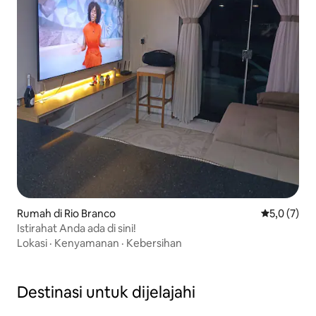
Rumah di Rio Branco
Nilai rata-r
5,0 (7)
Istirahat Anda ada di sini!
Lokasi
·
Kenyamanan
·
Kebersihan
Destinasi untuk dijelajahi