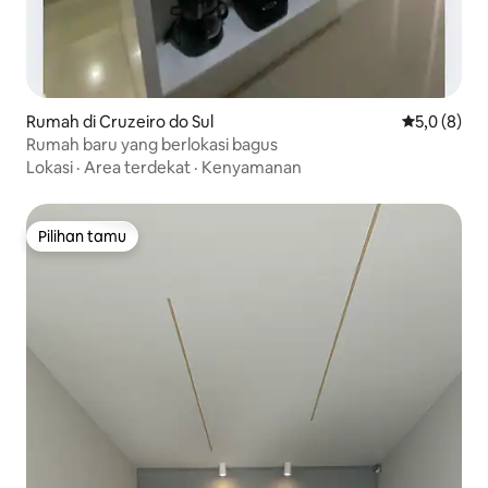
Rumah di Cruzeiro do Sul
Nilai rata-r
5,0 (8)
Rumah baru yang berlokasi bagus
Lokasi
·
Area terdekat
·
Kenyamanan
Pilihan tamu
Pilihan tamu