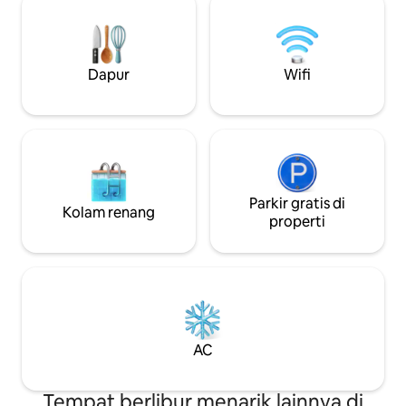
dan pasar Horto Florestal, dan 5 menit
kelontong, superm
dari unit gawat darurat. 🔑 Akses penuh:
dan bar. Sangat cocok untuk perjalanan
Seluruh rumah bisa diakses oleh tamu,
bisnis atau libura
dengan privasi penuh.
nikmati pengalaman
Dapur
Wifi
Parkir gratis di
Kolam renang
properti
AC
Tempat berlibur menarik lainnya di