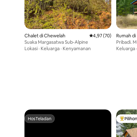
Chalet di Chewelah
Nilai rata-rata 4,97 dari
4,97 (70)
Rumah di K
Suaka Margasatwa Sub-Alpine
Pribadi. 
keluarga.
Lokasi
·
Keluarga
·
Kenyamanan
Keluarga
HosTeladan
Piliha
HosTeladan
Pilihan 