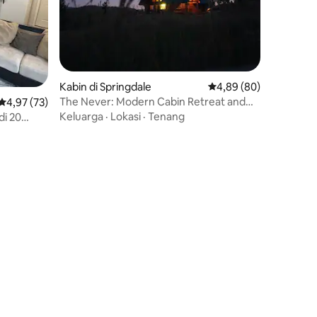
Kabin di Springdale
Nilai rata-rata 4,89 dar
4,89 (80)
The Never: Modern Cabin Retreat and
Nilai rata-rata 4,97 dari 5, 73 ulasan
4,97 (73)
Views
Keluarga
·
Lokasi
·
Tenang
di 20