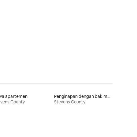
wa apartemen
Penginapan dengan bak mandi air panas
evens County
Stevens County