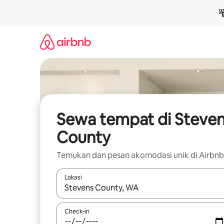
Lewatkan,
langsung
lihat
konten
Sewa tempat di Steve
County
Temukan dan pesan akomodasi unik di Airbnb
Lokasi
Jika hasil yang dicari tersedia, telusuri dengan
Check-in