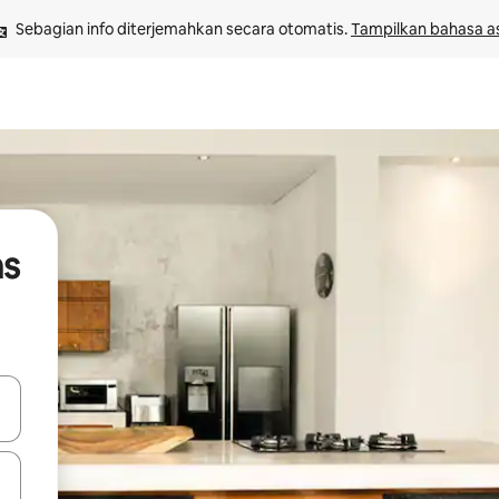
Sebagian info diterjemahkan secara otomatis. 
Tampilkan bahasa as
ns
 tombol panah ke atas dan ke bawah atau jelajahi dengan sentuhan at