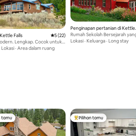
Penginapan pertanian di Kettle
alls
Rumah Sekolah Bersejarah yan
 5, 70 ulasan
ettle Falls
Nilai rata-rata 5 dari 5, 22 ulasan
5 (22)
Menawan - Ramah Anjing!
Lokasi
·
Keluarga
·
Long stay
Modern. Lengkap. Cocok untuk
·
Lokasi
·
Area dalam ruang
n tamu
Pilihan tamu
tamu terpopuler
Pilihan tamu terpopuler