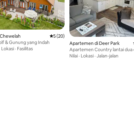
 Chewelah
Nilai rata-rata 5 dari 5, 20 ulasan
5 (20)
lf & Gunung yang Indah
Apartemen di Deer Park
·
Lokasi
·
Fasilitas
Apartemen Country lantai dua 
Acres.
Nilai
·
Lokasi
·
Jalan-jalan