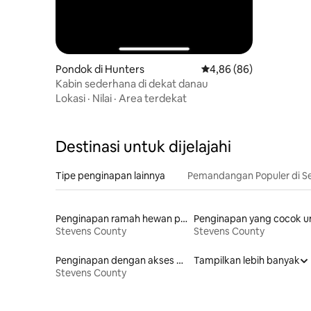
Pondok di Hunters
Nilai rata-rata 4,86 dari
4,86 (86)
Kabin sederhana di dekat danau
Lokasi
·
Nilai
·
Area terdekat
Destinasi untuk dijelajahi
Tipe penginapan lainnya
Pemandangan Populer di Se
Penginapan ramah hewan peliharaan
Stevens County
Stevens County
Penginapan dengan akses ke danau
Tampilkan lebih banyak
Stevens County