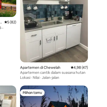
 F
Nilai rata-rata 5 dari 5, 82 ulasan
5 (82)
g
Apartemen di Chewelah
Nilai rata-rata 4,98 dar
4,98 (47)
Apartemen cantik dalam suasana hutan
Lokasi
·
Nilai
·
Jalan-jalan
Pilihan tamu
Pilihan tamu