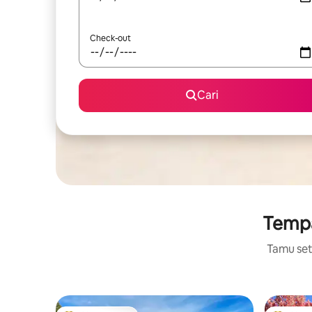
Check-out
Cari
Tempa
Tamu setu