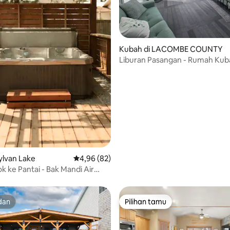
i 5, 29 ulasan
Kubah di LACOMBE COUNTY
Liburan Pasangan - Rumah Ku
Lingkungan dengan Pemanda
Danau #3
Sylvan Lake
Nilai rata-rata 4,96 dari 5, 82 ulasan
4,96 (82)
ok ke Pantai - Bak Mandi Air
empat Api
dan
Pilihan tamu
dan
Pilihan tamu