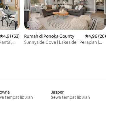
Nilai rata-rata 4,91 dari 5, 53 ulasan
4,91 (53)
Rumah di Ponoka County
Nilai rata-rata 4,96 dar
4,96 (26)
Pantai,
Sunnyside Cove | Lakeside | Perapian |
Fire Pit
lowna
Jasper
a tempat liburan
Sewa tempat liburan