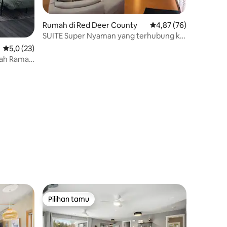
Rumah di Red Deer County
Nilai rata-rata 4,87 dar
4,87 (76)
SUITE Super Nyaman yang terhubung ke
Rumah Peternakan + Stasiun Kerja
Nilai rata-rata 5,0 dari 5, 23 ulasan
5,0 (23)
bah Ramah
ngan
Pilihan tamu
Pilihan tamu