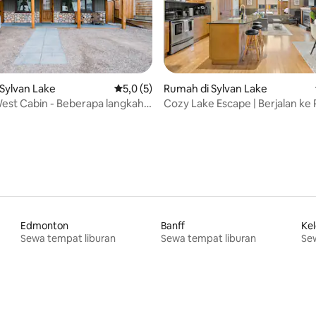
i 5, 21 ulasan
Sylvan Lake
Nilai rata-rata 5,0 dari 5, 5 ulasan
5,0 (5)
Rumah di Sylvan Lake
est Cabin - Beberapa langkah
Cozy Lake Escape | Berjalan ke 
u
BBQ & Fire Pit
Edmonton
Banff
Ke
Sewa tempat liburan
Sewa tempat liburan
Sew