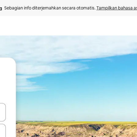
Sebagian info diterjemahkan secara otomatis. 
Tampilkan bahasa as
 tombol panah ke atas dan ke bawah atau jelajahi dengan sentuhan at