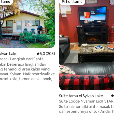
n tamu
Pilihan tamu
tamu terpopuler
Pilihan tamu
ri 5, 7 ulasan
Sylvan Lake
Nilai rata-rata 5,0 dari 5, 208 ulasan
5,0 (208)
reat - Langkah dari Pantai
abin beberapa langkah dari
ng tenang, di area kabin yang
Danau Sylvan. Naik boardwalk ke
pusat kota, taman anak - anak,
- toko lokal kami! Gunakan
ung dan perlengkapan pantai
k merasakan danau. Nikmati
Suite tamu di Sylvan Lake
N
kami, dek depan dan belakang,
Suite Lodge Nyaman Lic# STA
an belakang tertutup pribadi.
Suite ini memiliki pintu masuk t
sediakan dengan nyaman di
dan sepenuhnya untuk Anda. T
i lokasi kami Anda bisa berjalan