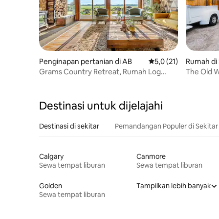
Penginapan pertanian di AB
Nilai rata-rata 5,0 dar
5,0 (21)
Rumah di 
Grams Country Retreat, Rumah Log
The Old W
Pedesaan Modern
dari dana
Destinasi untuk dijelajahi
Destinasi di sekitar
Pemandangan Populer di Sekitar
Calgary
Canmore
Sewa tempat liburan
Sewa tempat liburan
Golden
Tampilkan lebih banyak
Sewa tempat liburan