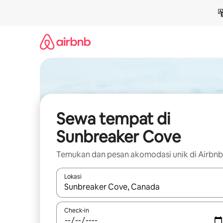
Lewatkan,
langsung
lihat
konten
Sewa tempat di
Sunbreaker Cove
Temukan dan pesan akomodasi unik di Airbnb
Lokasi
Jika hasil yang dicari tersedia, telusuri dengan
Check-in