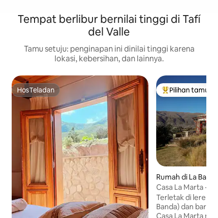
Tempat berlibur bernilai tinggi di Tafí
del Valle
Tamu setuju: penginapan ini dinilai tinggi karena
lokasi, kebersihan, dan lainnya.
HosTeladan
Pilihan tamu
HosTeladan
Pilihan tamu terp
Rumah di La Band
Casa La Marta - Taf
Terletak di lereng
Banda) dan baru-ba
Casa La Marta m