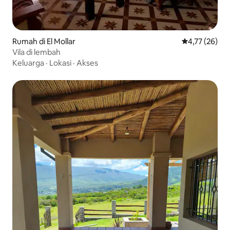
Rumah di El Mollar
Nilai rata-rata
4,77 (26)
Vila di lembah
Keluarga
·
Lokasi
·
Akses