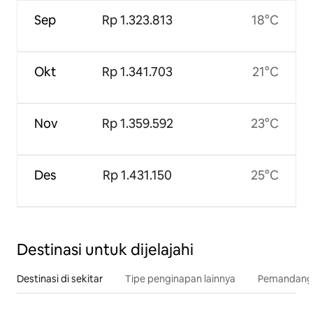
Sep
Rp 1.323.813
18°C
Okt
Rp 1.341.703
21°C
Nov
Rp 1.359.592
23°C
Des
Rp 1.431.150
25°C
Destinasi untuk dijelajahi
Destinasi di sekitar
Tipe penginapan lainnya
Pemandangan