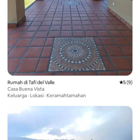
Rumah di Tafí del Valle
Nilai rata
5 (9)
Casa Buena Vista
Keluarga
·
Lokasi
·
Keramahtamahan