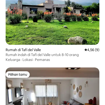
Rumah di Tafí del Valle
Nilai rata-rat
4,56 (9)
Rumah indah di Tafí del Valle untuk 8-10 orang
Keluarga
·
Lokasi
·
Pemanas
Pilihan tamu
Pilihan tamu