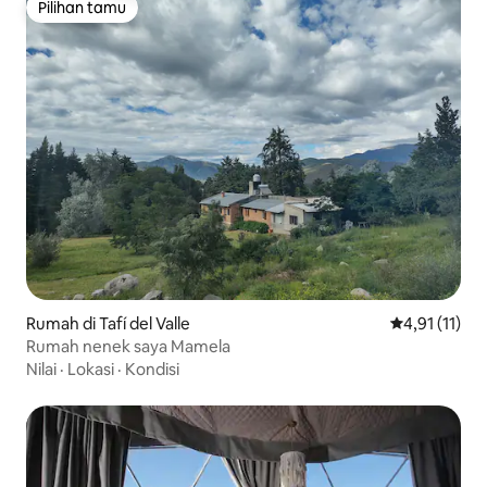
Pilihan tamu
Pilihan tamu
Rumah di Tafí del Valle
Nilai rata-rat
4,91 (11)
Rumah nenek saya Mamela
Nilai
·
Lokasi
·
Kondisi