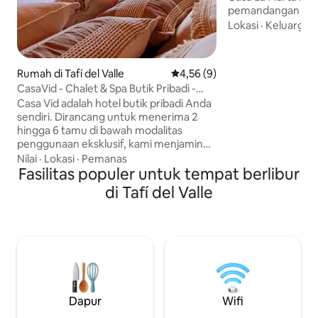
pemandangan pan
unik dengan pes
Lokasi
·
Keluarga
·
yang tenang dan
modern. Hanya 5 m
tempat ini menawa
Rumah di Tafí del Valle
Nilai rata-rata 4,56 dari 5, 9 ul
4,56 (9)
sungai, taman yang
CasaVid - Chalet & Spa Butik Pribadi -
ruangan lengkap,
360view
Casa Vid adalah hotel butik pribadi Anda
dengan pemangga
sendiri. Dirancang untuk menerima 2
makan yang terbuk
hingga 6 tamu di bawah modalitas
tempat parkir yang luas. Te
penggunaan eksklusif, kami menjamin
ideal untuk bersa
bahwa satu-satunya teman adalah
alam dengan privas
Nilai
·
Lokasi
·
Pemanas
keheningan alam yang menyertai angin
Fasilitas populer untuk tempat berlibur
sepoi-sepoi dari tanggul La Angostura.
di Tafí del Valle
Bayangkan mengakhiri hari di sauna
kering kami, membenamkan diri di
kolam pusaran air atau menyaksikan
matahari terbenam dari sudut pandang
ke bukit Ñuñorco yang megah. Kami
memiliki berbagai penawaran
gastronomi regional dan produk buatan
sendiri serta cava anggur ketinggian
Dapur
Wifi
tinggi untuk dicicipi.