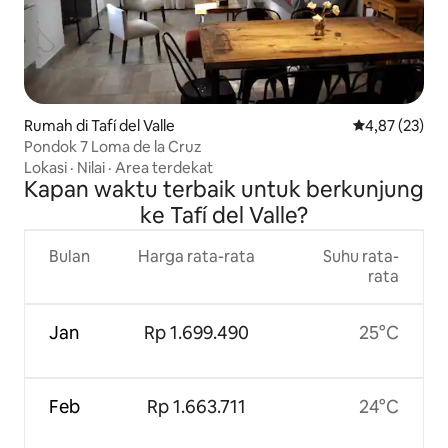
Rumah di Tafí del Valle
Nilai rata-rata
4,87 (23)
Pondok 7 Loma de la Cruz
Lokasi
·
Nilai
·
Area terdekat
Kapan waktu terbaik untuk berkunjung
ke Tafí del Valle?
Bulan
Harga rata-rata
Suhu rata-
rata
Jan
Rp 1.699.490
25°C
Feb
Rp 1.663.711
24°C