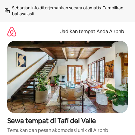
Lewatkan,
Sebagian info diterjemahkan secara otomatis. 
Tampilkan 
langsung
bahasa asli
lihat
konten
Jadikan tempat Anda Airbnb
Sewa tempat di Tafí del Valle
Temukan dan pesan akomodasi unik di Airbnb