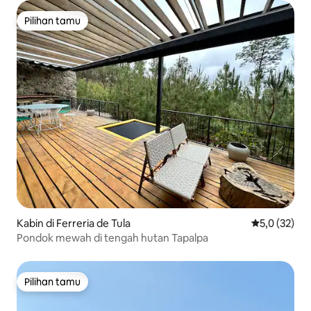
Pilihan tamu
Pilihan tamu
Kabin di Ferreria de Tula
Nilai rata-rat
5,0 (32)
Pondok mewah di tengah hutan Tapalpa
Pilihan tamu
Pilihan tamu