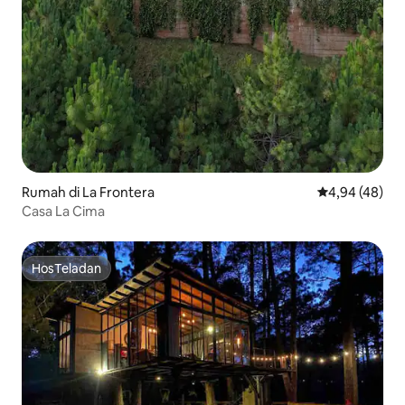
Rumah di La Frontera
Nilai rata-rata
4,94 (48)
Casa La Cima
HosTeladan
HosTeladan