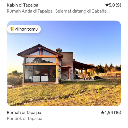
Kabin di Tapalpa
Nilai rata-r
5,0 (9)
Rumah Anda di Tapalpa | Selamat datang di Cabaña
Chantli
Pilihan tamu
Pilihan tamu terpopuler
Rumah di Tapalpa
Nilai rata-rata
4,94 (16)
Pondok di Tapalpa