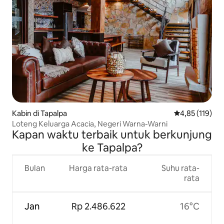
Kabin di Tapalpa
Nilai rata-rata 
4,85 (119)
Loteng Keluarga Acacia, Negeri Warna-Warni
Kapan waktu terbaik untuk berkunjung
ke Tapalpa?
Bulan
Harga rata-rata
Suhu rata-
rata
Jan
Rp 2.486.622
16°C