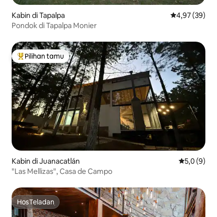
Kabin di Tapalpa
Nilai rata-rata
4,97 (39)
Pondok di Tapalpa Monier
Pilihan tamu
Pilihan tamu terpopuler
Kabin di Juanacatlán
Nilai rata-r
5,0 (9)
"Las Mellizas", Casa de Campo
HosTeladan
HosTeladan