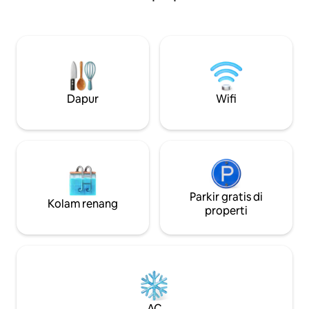
king floating yang nyaman
menit dari desa T
alam yang indah, d
pinus dan peman
kabin ini adalah 
untuk melarikan di
bersantai di alam
Dapur
Wifi
Tapalpa yang bel
sebelumnya!
Parkir gratis di
Kolam renang
properti
AC