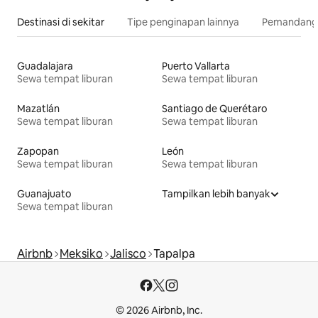
Destinasi di sekitar
Tipe penginapan lainnya
Pemandangan
Guadalajara
Puerto Vallarta
Sewa tempat liburan
Sewa tempat liburan
Mazatlán
Santiago de Querétaro
Sewa tempat liburan
Sewa tempat liburan
Zapopan
León
Sewa tempat liburan
Sewa tempat liburan
Guanajuato
Tampilkan lebih banyak
Sewa tempat liburan
Airbnb
Meksiko
Jalisco
Tapalpa
© 2026 Airbnb, Inc.