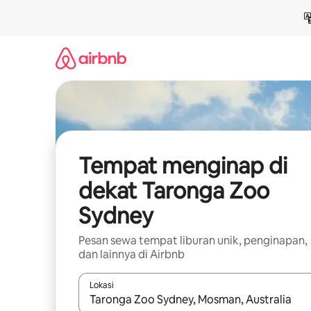
Lewatkan,
langsung
lihat
konten
Tempat menginap di
dekat Taronga Zoo
Sydney
Pesan sewa tempat liburan unik, penginapan,
dan lainnya di Airbnb
Lokasi
Jika hasil yang dicari tersedia, telusuri dengan