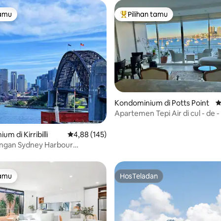
tamu
Pilihan tamu
tamu
Pilihan tamu terpopuler
Kondominium di Potts Point
N
Apartemen Tepi Air di cul - de -
5, 120 ulasan
tenang
m di Kirribilli
Nilai rata-rata 4,88 dari 5, 145 ulasan
4,88 (145)
gan Sydney Harbour
pera House｜1 Parkir Mobil
tamu
HosTeladan
tamu
HosTeladan