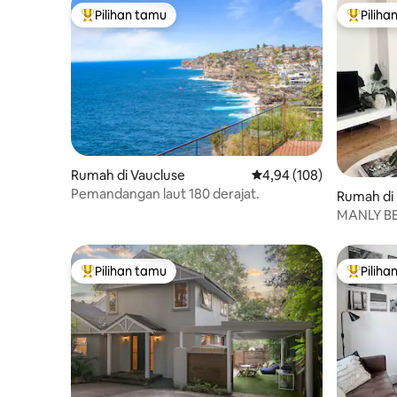
Pilihan tamu
Piliha
Pilihan tamu terpopuler
Pilihan 
Rumah di Vaucluse
Nilai rata-rata 4,94 dari 
4,94 (108)
Pemandangan laut 180 derajat.
Rumah di
MANLY BE
kaki ke M
Pilihan tamu
Piliha
Pilihan tamu terpopuler
Pilihan 