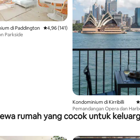
ium di Paddington
Nilai rata-rata 4,96 dari 5, 141 ulasan
4,96 (141)
5, 195 ulasan
n Parkside
Kondominium di Kirribilli
N
Pemandangan Opera dan Harb
ewa rumah yang cocok untuk keluar
Bridge yang Mewah - Terbaik d