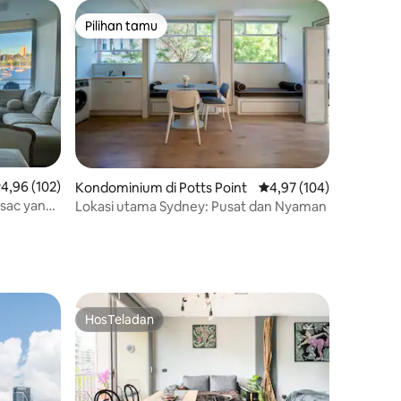
Pilihan tamu
Pilihan tamu
ilai rata-rata 4,96 dari 5, 102 ulasan
4,96 (102)
Kondominium di Potts Point
Nilai rata-rata 4,97 dari
4,97 (104)
 sac yang
Lokasi utama Sydney: Pusat dan Nyaman
HosTeladan
HosTeladan