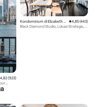
Kondominium di Elizabeth B
Nilai rata-rata 4,85 dari
4,85 (443)
ay
Black Diamond Studio, Lokasi Strategis,
Parkir Gratis
ilai rata-rata 4,82 dari 5, 923 ulasan
4,82 (923)
our
ga
i Sydney