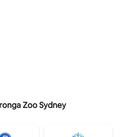
bermain - main sepanjang hari. Bersantai
musik
dengan anggur atau kopi di rumah
kan
bergaya indah ini yang dikelilingi
an segelas
kenyamanan dan ketenangan. Nikmati
 mengagumi
berendam di kolam renang yang
nya dan
menghadap ke laut atau berjalan - jalan di
 Anda
sepanjang jalan tebing. Parkir gratis di
akan
jalan
am
Taronga Zoo Sydney