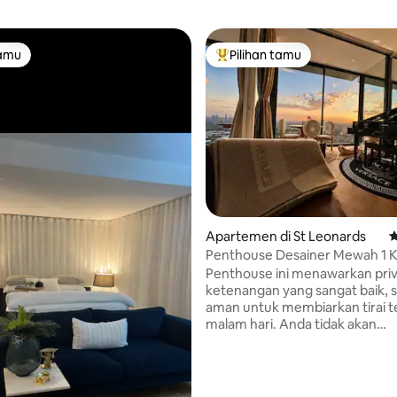
tamu
Pilihan tamu
tamu
Pilihan tamu terpopuler
5, 230 ulasan
Apartemen di St Leonards
N
Penthouse Desainer Mewah 1 
Tidur•Pemandangan Latar Langi
Penthouse ini menawarkan priv
ketenangan yang sangat baik, 
aman untuk membiarkan tirai t
malam hari. Anda tidak akan
menemukan lampu kota yang te
terang untuk tidur, namun And
menikmati pemandangan perk
yang menawan, mengingatkan