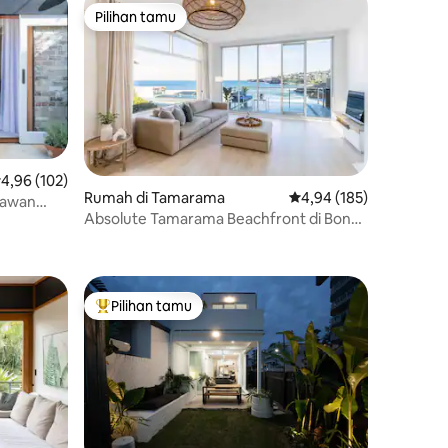
Pilihan tamu
Pilihan tamu
ilai rata-rata 4,96 dari 5, 102 ulasan
4,96 (102)
Rumah di Tamarama
Nilai rata-rata 4,94 dari
4,94 (185)
nawan
Absolute Tamarama Beachfront di Bondi
Coastal Walk
Pilihan tamu
Pilihan tamu terpopuler