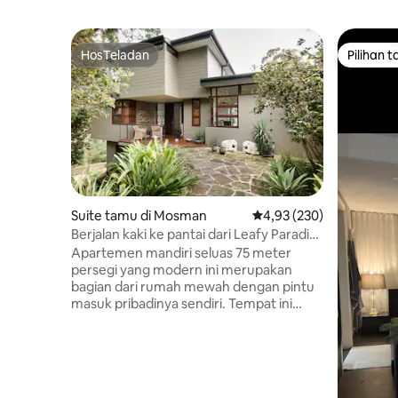
HosTeladan
Pilihan 
HosTeladan
Pilihan 
Suite tamu di Mosman
Nilai rata-rata 4,93 dari 
4,93 (230)
Berjalan kaki ke pantai dari Leafy Paradise
di Mosman
Apartemen mandiri seluas 75 meter
persegi yang modern ini merupakan
bagian dari rumah mewah dengan pintu
masuk pribadinya sendiri. Tempat ini
memiliki satu kamar tidur dengan lemari
pakaian dan meja kerja built - in. Area
tamu adalah gabungan ruang makan dan
dapur kecil yang mengarah ke dek luar
yang besar. Tamu memiliki akses pribadi