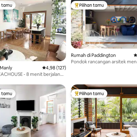
n tamu
Pilihan tamu
tamu terpopuler
Pilihan tamu terpopuler
Rumah di Paddington
N
5, 108 ulasan
Pondok rancangan arsitek me
Little Edie
 Manly
Nilai rata-rata 4,98 dari 5, 127 ulasan
4,98 (127)
ACHOUSE - 8 menit berjalan
anly Beach!
n tamu
Pilihan tamu
tamu terpopuler
Pilihan tamu terpopuler