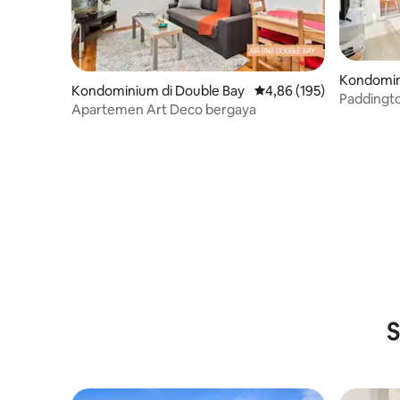
Kondomin
Kondominium di Double Bay
Nilai rata-rata 4,86 dari 
4,86 (195)
Paddingto
Apartemen Art Deco bergaya
S