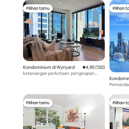
Pilihan tamu
Pilihan 
Pilihan tamu
Pilihan 
Kondominium di Wynyard
Nilai rata-rata 4,95 dari 
4,95 (120)
ketenangan perkotaan: penginapan
Kondominiu
tenang di pusat Sydney
Pemandan
Bridge+O
Pilihan tamu
Pilihan 
Pilihan tamu
Pilihan 