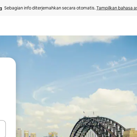
Sebagian info diterjemahkan secara otomatis. 
Tampilkan bahasa as
 tombol panah ke atas dan ke bawah atau jelajahi dengan sentuhan at