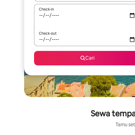
Check-in
Check-out
Cari
Sewa tempat
Tamu setu