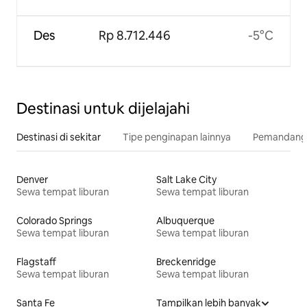
Des
Rp 8.712.446
-5°C
Destinasi untuk dijelajahi
Destinasi di sekitar
Tipe penginapan lainnya
Pemandangan
Denver
Salt Lake City
Sewa tempat liburan
Sewa tempat liburan
Colorado Springs
Albuquerque
Sewa tempat liburan
Sewa tempat liburan
Flagstaff
Breckenridge
Sewa tempat liburan
Sewa tempat liburan
Santa Fe
Tampilkan lebih banyak