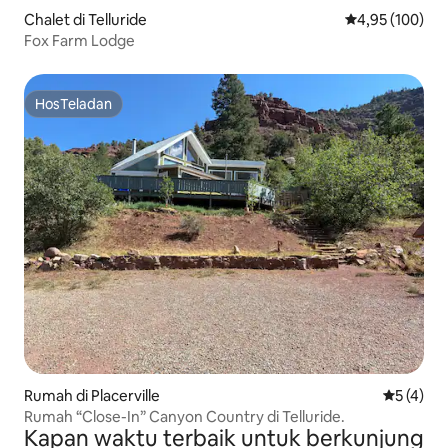
Chalet di Telluride
Nilai rata-rata 
4,95 (100)
Fox Farm Lodge
HosTeladan
HosTeladan
Rumah di Placerville
Nilai rata
5 (4)
Rumah “Close-In” Canyon Country di Telluride.
Kapan waktu terbaik untuk berkunjung