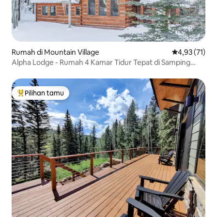
Rumah di Mountain Village
Nilai rata-rata
4,93 (71)
Alpha Lodge - Rumah 4 Kamar Tidur Tepat di Samping
Lereng - Bak Mandi Air Panas
Pilihan tamu
Pilihan tamu terpopuler