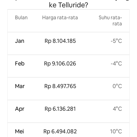
ke Telluride?
Bulan
Harga rata-rata
Suhu rata-
rata
Jan
Rp 8.104.185
-5°C
Feb
Rp 9.106.026
-4°C
Mar
Rp 8.497.765
0°C
Apr
Rp 6.136.281
4°C
Mei
Rp 6.494.082
10°C