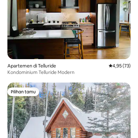
Apartemen di Telluride
Nilai rata-rata
4,95 (73)
Kondominium Telluride Modern
Pilihan tamu
Pilihan tamu