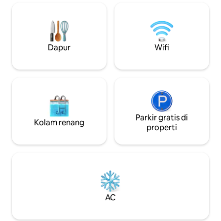
gedung kondominium kami, 1 blok ke
jalur pendakian & air terjun Bear Creek 1
blok ke sungai ( bisa berperahu karet di
musim panas). 2 blok ke jalan utama bisa
berjalan kaki ke mana - mana, tidak perlu
Dapur
Wifi
mobil Termasuk 1 tempat parkir di garasi
Lisensi Bisnis Telluride 92
Parkir gratis di
Kolam renang
properti
AC