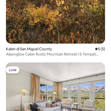
Kabin di San Miguel County
Nilai rata
5 (5)
Alpenglow Cabin Rustic Mountain Retreat | 6 Tempat
Tidur
Luxe
Luxe