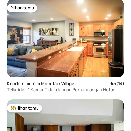
Pilihan tamu
Pilihan tamu
Kondominium di Mountain Village
Nilai rata-
5 (14)
Telluride - 1 Kamar Tidur dengan Pemandangan Hutan
Pilihan tamu
Pilihan tamu terpopuler