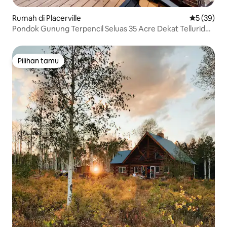
Rumah di Placerville
Nilai rata-r
5 (39)
Pondok Gunung Terpencil Seluas 35 Acre Dekat Telluride
& Ouray
Pilihan tamu
Pilihan tamu