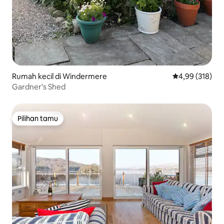
Rumah kecil di Windermere
Nilai rata-rata 
4,99 (318)
Gardner's Shed
Pilihan tamu
Pilihan tamu