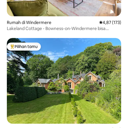
Rumah di Windermere
Nilai rata-rata 
4,87 (173)
Lakeland Cottage - Bowness-on-Windermere bisa
menampung 6 orang
Pilihan tamu
Pilihan tamu terpopuler