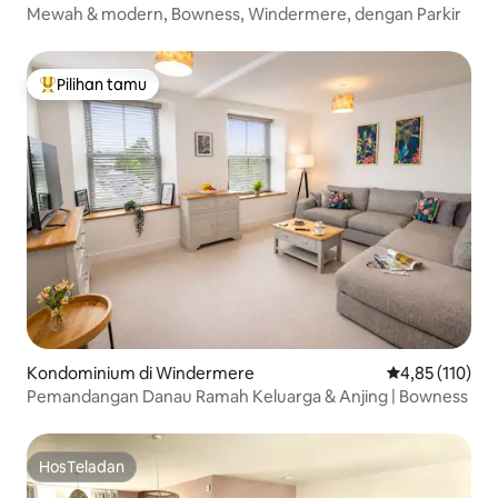
Mewah & modern, Bowness, Windermere, dengan Parkir
Pilihan tamu
Pilihan tamu terpopuler
Kondominium di Windermere
Nilai rata-rata 
4,85 (110)
Pemandangan Danau Ramah Keluarga & Anjing | Bowness
HosTeladan
HosTeladan