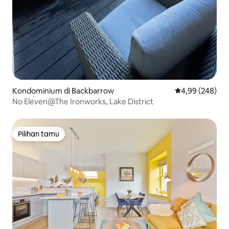
Kondominium di Backbarrow
Nilai rata-rata 
4,99 (248)
No Eleven@The Ironworks, Lake District
Pilihan tamu
Pilihan tamu