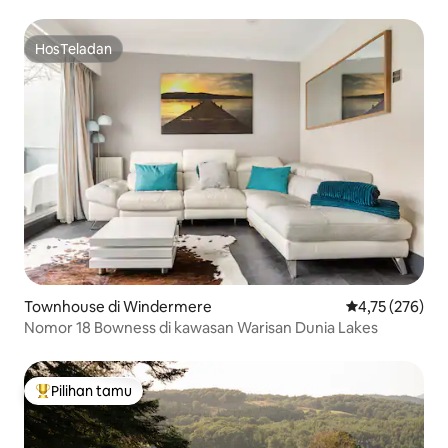
HosTeladan
HosTeladan
Townhouse di Windermere
Nilai rata-rata 
4,75 (276)
Nomor 18 Bowness di kawasan Warisan Dunia Lakes
Pilihan tamu
Pilihan tamu terpopuler