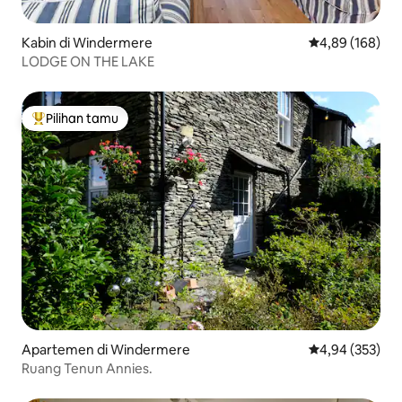
Kabin di Windermere
Nilai rata-rata 
4,89 (168)
LODGE ON THE LAKE
Pilihan tamu
Pilihan tamu terpopuler
Apartemen di Windermere
Nilai rata-rata 
4,94 (353)
Ruang Tenun Annies.