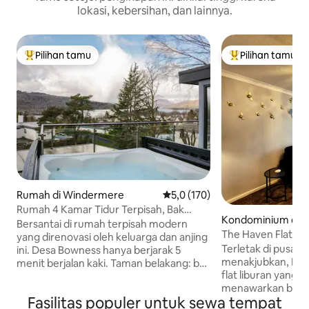
lokasi, kebersihan, dan lainnya.
Pilihan tamu
Pilihan tamu
Pilihan tamu terpopuler
Pilihan tamu terp
Rumah di Windermere
Nilai rata-rata 5,0 dari 5, 170 ul
5,0 (170)
Rumah 4 Kamar Tidur Terpisah, Bak
Kondominium di 
Mandi Air Panas & Pemandangan Danau
Bersantai di rumah terpisah modern
re
The Haven Flat be
- Hewan Peliharaan diperbolehkan
yang direnovasi oleh keluarga dan anjing
yang nyaman, Parki
Terletak di pusat L
ini. Desa Bowness hanya berjarak 5
menakjubkan, Bo
menit berjalan kaki. Taman belakang: bak
flat liburan yang 
mandi air panas dan rumah musim panas
menawarkan basi
dengan pemandangan Danau
Fasilitas populer untuk sewa tempat
menjelajahi salah s
Windermere. Balkon dari lounge dengan