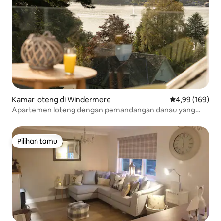
Kamar loteng di Windermere
Nilai rata-rata 
4,99 (169)
Apartemen loteng dengan pemandangan danau yang
menakjubkan
Pilihan tamu
Pilihan tamu