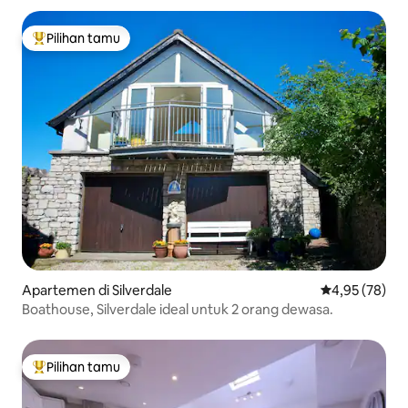
Pilihan tamu
Pilihan tamu terpopuler
Apartemen di Silverdale
Nilai rata-rata
4,95 (78)
Boathouse, Silverdale ideal untuk 2 orang dewasa.
Pilihan tamu
Pilihan tamu terpopuler