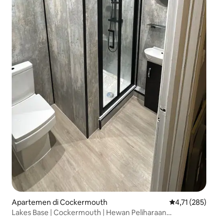
Apartemen di Cockermouth
Nilai rata-rata 
4,71 (285)
Lakes Base | Cockermouth | Hewan Peliharaan