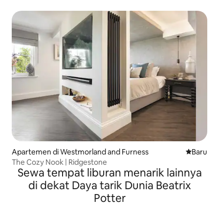
Diperbolehkan
Apartemen di Westmorland and Furness
Tempat m
Baru
The Cozy Nook | Ridgestone
Sewa tempat liburan menarik lainnya
di dekat Daya tarik Dunia Beatrix
Potter