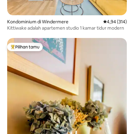
Kondominium di Windermere
Nilai rata-rata 
4,94 (314)
Kittiwake adalah apartemen studio 1 kamar tidur modern
Pilihan tamu
Pilihan tamu terpopuler