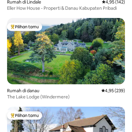
Rumah di Lindale
Nilai rata-rata 
4,95 (142)
Eller How House - Properti & Danau Kabupaten Pribadi
Pilihan tamu
Pilihan tamu terpopuler
Rumah di danau
Nilai rata-rata 
4,95 (239)
The Lake Lodge (Windermere)
Pilihan tamu
Pilihan tamu terpopuler