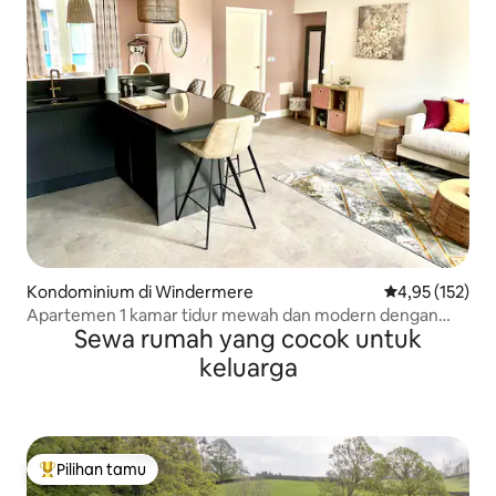
Kondominium di Windermere
Nilai rata-rata 
4,95 (152)
Apartemen 1 kamar tidur mewah dan modern dengan
Sewa rumah yang cocok untuk
tempat parkir
keluarga
Pilihan tamu
Pilihan tamu terpopuler