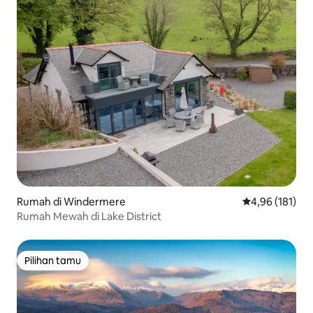
Rumah di Windermere
Nilai rata-rata 
4,96 (181)
Rumah Mewah di Lake District
Pilihan tamu
Pilihan tamu