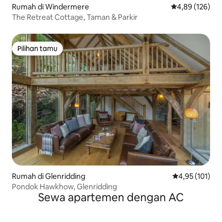
Rumah di Windermere
Nilai rata-rata 
4,89 (126)
The Retreat Cottage, Taman & Parkir
Pilihan tamu
Pilihan tamu
Rumah di Glenridding
Nilai rata-rata 
4,95 (101)
Pondok Hawkhow, Glenridding
Sewa apartemen dengan AC