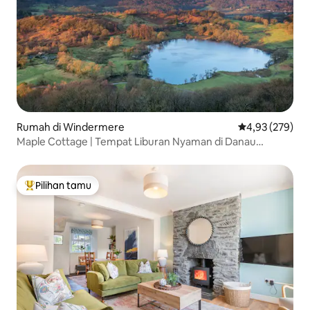
Rumah di Windermere
Nilai rata-rata 
4,93 (279)
Maple Cottage | Tempat Liburan Nyaman di Danau
dengan Taman
Pilihan tamu
Pilihan tamu terpopuler