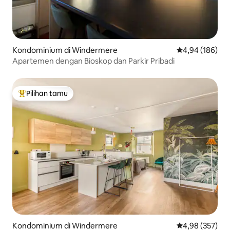
Kondominium di Windermere
Nilai rata-rata 
4,94 (186)
Apartemen dengan Bioskop dan Parkir Pribadi
Pilihan tamu
Pilihan tamu terpopuler
Kondominium di Windermere
Nilai rata-rata 
4,98 (357)