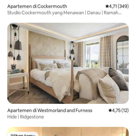
Apartemen di Cockermouth
Nilai rata-rata 
4,71 (349)
Studio Cockermouth yang Menawan | Danau | Ramah
Hewan Peliharaan
Apartemen di Westmorland and Furness
Nilai rata-rat
4,75 (12)
Hide | Ridgestone
Pilihan tamu