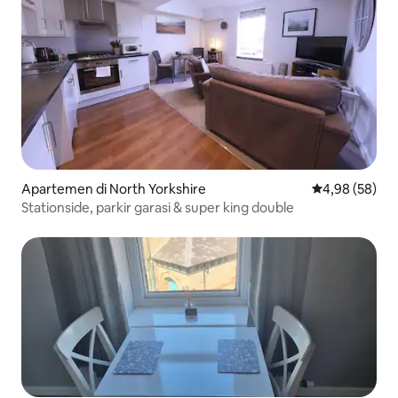
Apartemen di North Yorkshire
Nilai rata-rata
4,98 (58)
Stationside, parkir garasi & super king double