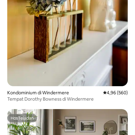
Kondominium di Windermere
Nilai rata-rata 
4,96 (560)
Tempat Dorothy Bowness di Windermere
HosTeladan
HosTeladan