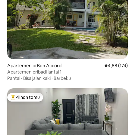
Apartemen di Bon Accord
Nilai rata-rata 
4,88 (174)
Apartemen pribadi lantai 1
Pantai
·
Bisa jalan kaki
·
Barbeku
Pilihan tamu
Pilihan tamu terpopuler