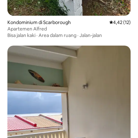
Kondominium di Scarborough
Nilai rata-rata
4,42 (12)
Apartemen Alfred
Bisa jalan kaki
·
Area dalam ruang
·
Jalan-jalan