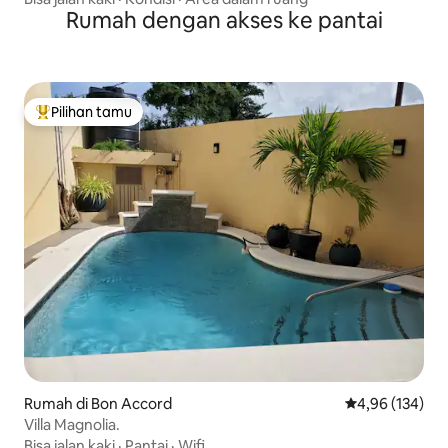
Rumah dengan akses ke pantai
Pilihan tamu
Pilihan tamu terpopuler
Rumah di Bon Accord
Nilai rata-rata 
4,96 (134)
Villa Magnolia.
Bisa jalan kaki
·
Pantai
·
Wifi