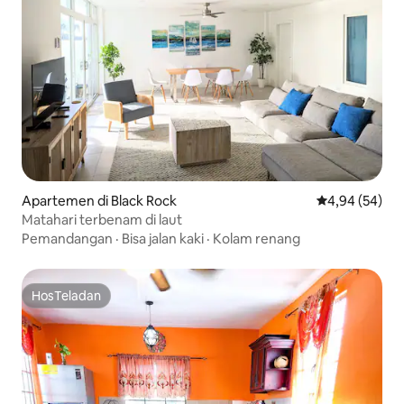
Apartemen di Black Rock
Nilai rata-rata
4,94 (54)
Matahari terbenam di laut
Pemandangan
·
Bisa jalan kaki
·
Kolam renang
HosTeladan
HosTeladan