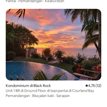
Pantai
·
Pemandangan
·
Keakuratan
Kondominium di Black Rock
Nilai rata-rat
4,75 (12)
Unit 1 BR di Ground Floor di tepi pantai di Courland Bay
Pemandangan
·
Bisa jalan kaki
·
Sarapan