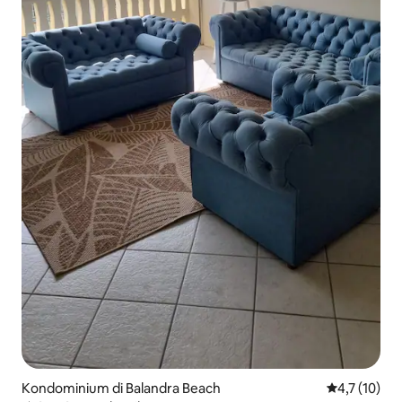
Kondominium di Balandra Beach
Nilai rata-ra
4,7 (10)