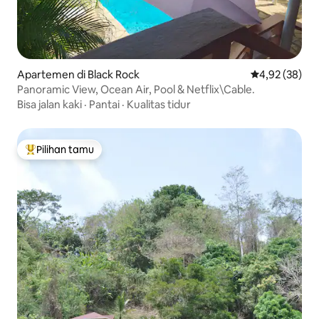
Apartemen di Black Rock
Nilai rata-rata
4,92 (38)
Panoramic View, Ocean Air, Pool & Netflix\Cable.
Bisa jalan kaki
·
Pantai
·
Kualitas tidur
Pilihan tamu
Pilihan tamu terpopuler