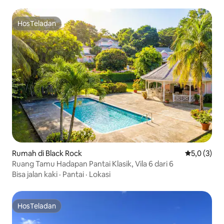
HosTeladan
HosTeladan
Rumah di Black Rock
Nilai rata-r
5,0 (3)
Ruang Tamu Hadapan Pantai Klasik, Vila 6 dari 6
Bisa jalan kaki
·
Pantai
·
Lokasi
HosTeladan
HosTeladan