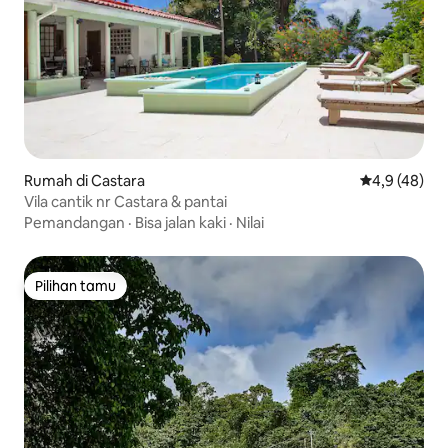
Rumah di Castara
Nilai rata-rat
4,9 (48)
Vila cantik nr Castara & pantai
Pemandangan
·
Bisa jalan kaki
·
Nilai
Pilihan tamu
Pilihan tamu