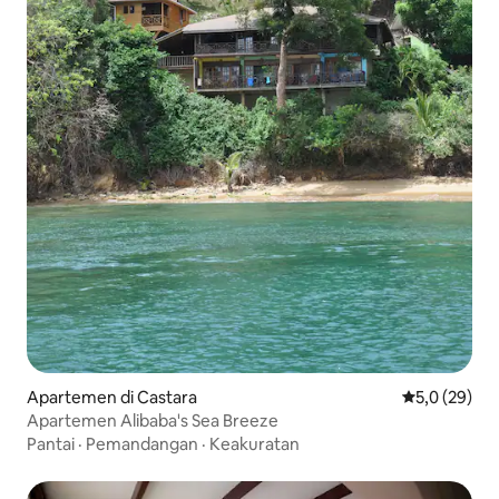
Apartemen di Castara
Nilai rata-rat
5,0 (29)
Apartemen Alibaba's Sea Breeze
Pantai
·
Pemandangan
·
Keakuratan