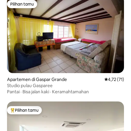
Pilihan tamu
Pilihan tamu
Apartemen di Gaspar Grande
Nilai rata-rat
4,72 (71)
Studio pulau Gasparee
Pantai
·
Bisa jalan kaki
·
Keramahtamahan
Pilihan tamu
Pilihan tamu terpopuler