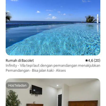
Rumah di Bacolet
Nilai rata-rat
4,6 (20)
Infinity - Vila tepi laut dengan pemandangan menakjubkan
Pemandangan
·
Bisa jalan kaki
·
Akses
HosTeladan
HosTeladan