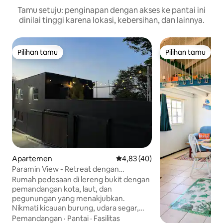
Tamu setuju: penginapan dengan akses ke pantai ini
dinilai tinggi karena lokasi, kebersihan, dan lainnya.
Pilihan tamu
Pilihan tamu
Pilihan tamu
Pilihan tamu
Apartemen
Nilai rata-rata 4,83 dari 5, 40 ul
4,83 (40)
Paramin View - Retreat dengan
Pemandangan Laut dan Gunung
Rumah pedesaan di lereng bukit dengan
pemandangan kota, laut, dan
pegunungan yang menakjubkan.
Nikmati kicauan burung, udara segar,
dan suasana alam yang damai. Ini bukan
Pemandangan
·
Pantai
·
Fasilitas