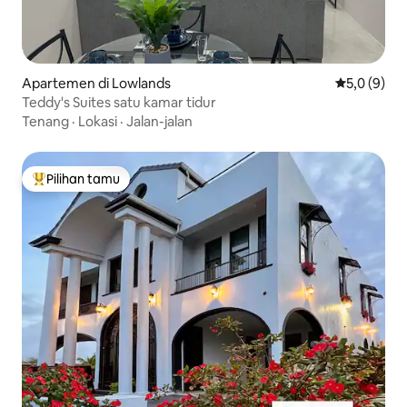
Apartemen di Lowlands
Nilai rata-r
5,0 (9)
Teddy's Suites satu kamar tidur
Tenang
·
Lokasi
·
Jalan-jalan
Pilihan tamu
Pilihan tamu terpopuler