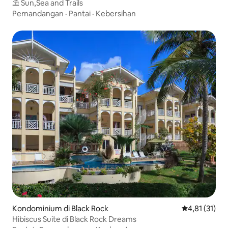
⛱ Sun,Sea and Trails
Pemandangan
·
Pantai
·
Kebersihan
Kondominium di Black Rock
Nilai rata-rat
4,81 (31)
Hibiscus Suite di Black Rock Dreams