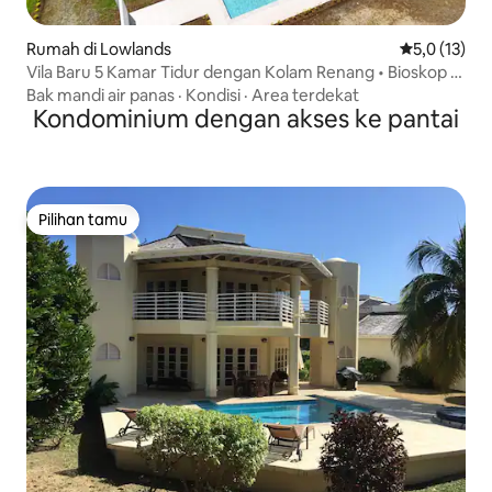
Rumah di Lowlands
Nilai rata-ra
5,0 (13)
Vila Baru 5 Kamar Tidur dengan Kolam Renang • Bioskop •
Pusat Kebugaran • Pantai • Pribadi
Bak mandi air panas
·
Kondisi
·
Area terdekat
Kondominium dengan akses ke pantai
Pilihan tamu
Pilihan tamu