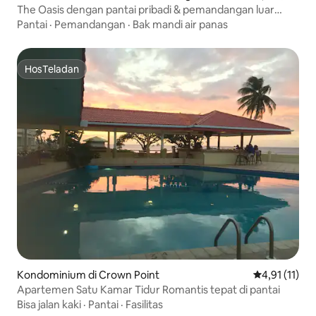
The Oasis dengan pantai pribadi & pemandangan luar
biasa #432211004
Pantai
·
Pemandangan
·
Bak mandi air panas
HosTeladan
HosTeladan
Kondominium di Crown Point
Nilai rata-rat
4,91 (11)
Apartemen Satu Kamar Tidur Romantis tepat di pantai
Bisa jalan kaki
·
Pantai
·
Fasilitas