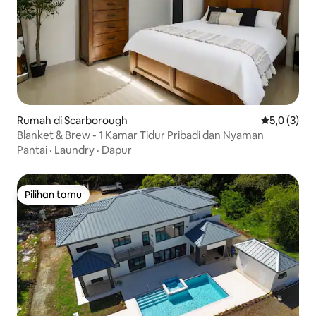
Rumah di Scarborough
Nilai rata-r
5,0 (3)
Blanket & Brew - 1 Kamar Tidur Pribadi dan Nyaman
Pantai
·
Laundry
·
Dapur
Pilihan tamu
Pilihan tamu