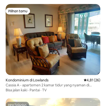
Pilihan tamu
Pilihan tamu
Kondominium di Lowlands
Nilai rata-rata
4,81 (26)
Cassia A - apartemen 2 kamar tidur yang nyaman di
Tobago Plantations
Bisa jalan kaki
·
Pantai
·
TV
HosTeladan