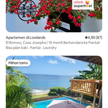
Apartemen di Lowlands
Nilai rata-rata
4,95 (87)
El Romeo, Casa Josepha | 10 menit Berkendara ke Pantai!
Bisa jalan kaki
·
Pantai
·
Laundry
Pilihan tamu
Pilihan tamu