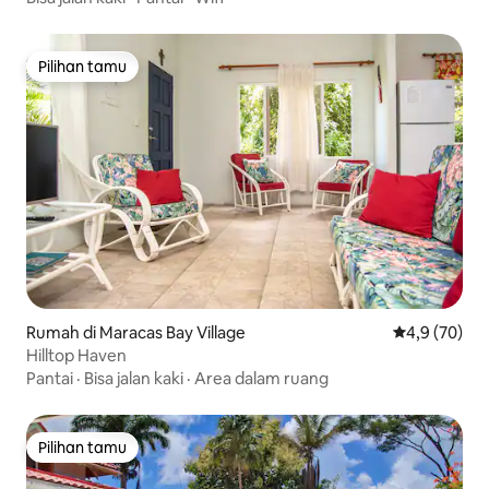
Pilihan tamu
Pilihan tamu
Rumah di Maracas Bay Village
Nilai rata-rat
4,9 (70)
Hilltop Haven
Pantai
·
Bisa jalan kaki
·
Area dalam ruang
Pilihan tamu
Pilihan tamu