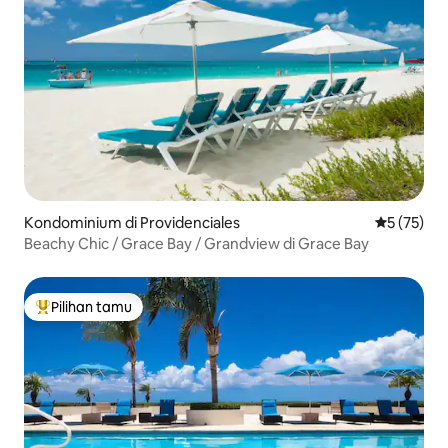
Kondominium di Providenciales
Nilai rata-
5 (75)
Beachy Chic / Grace Bay / Grandview di Grace Bay
Pilihan tamu
Pilihan tamu terpopuler