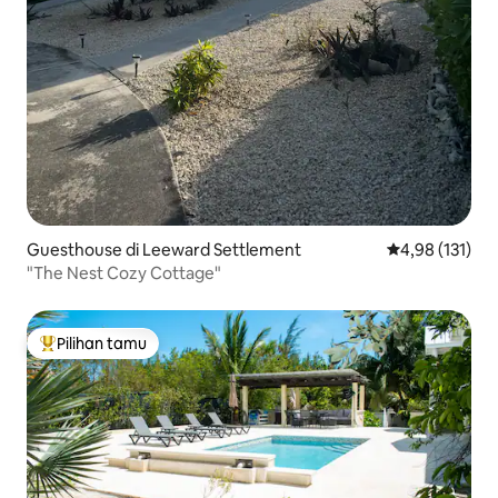
Guesthouse di Leeward Settlement
Nilai rata-rata 
4,98 (131)
"The Nest Cozy Cottage"
Pilihan tamu
Pilihan tamu terpopuler