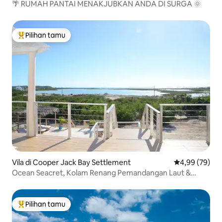
🌴 RUMAH PANTAI MENAKJUBKAN ANDA DI SURGA 🌞
Pilihan tamu
Pilihan tamu terpopuler
Vila di Cooper Jack Bay Settlement
Nilai rata-rata
4,99 (79)
Ocean Seacret, Kolam Renang Pemandangan Laut &
Kanal yang Bersih
Pilihan tamu
Pilihan tamu terpopuler