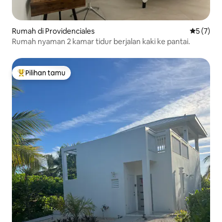
Rumah di Providenciales
Nilai rata
5 (7)
Rumah nyaman 2 kamar tidur berjalan kaki ke pantai.
Pilihan tamu
Pilihan tamu terpopuler