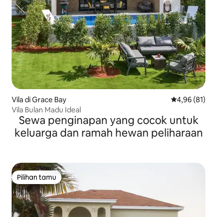
Vila di Grace Bay
Nilai rata-rata
4,96 (81)
Vila Bulan Madu Ideal
Sewa penginapan yang cocok untuk
keluarga dan ramah hewan peliharaan
Pilihan tamu
Pilihan tamu