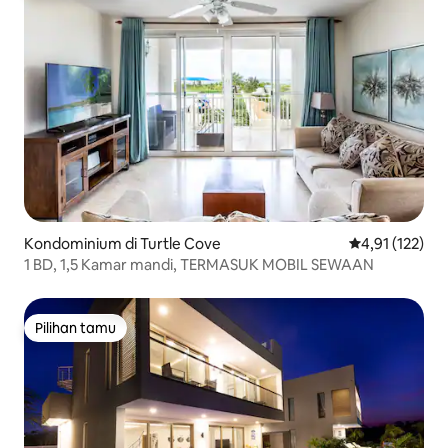
Kondominium di Turtle Cove
Nilai rata-rata 
4,91 (122)
1 BD, 1,5 Kamar mandi, TERMASUK MOBIL SEWAAN
Pilihan tamu
Pilihan tamu