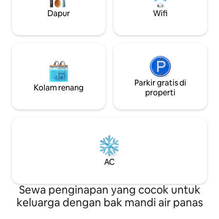
tidur gantung unt
Dapur
Wifi
tersedia untuk men
pantai.
Parkir gratis di
Kolam renang
properti
AC
Sewa penginapan yang cocok untuk
keluarga dengan bak mandi air panas