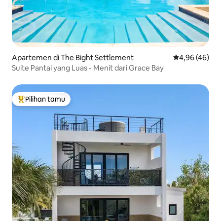
Apartemen di The Bight Settlement
Nilai rata-rata
4,96 (46)
Suite Pantai yang Luas - Menit dari Grace Bay
Pilihan tamu
Pilihan tamu terpopuler