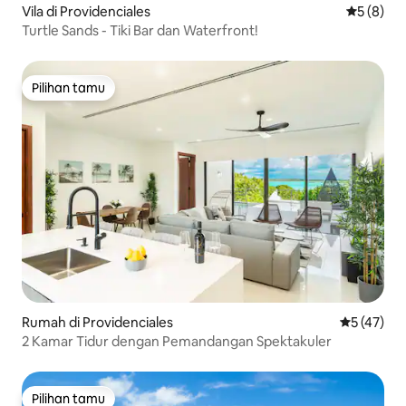
Vila di Providenciales
Nilai rata
5 (8)
Turtle Sands - Tiki Bar dan Waterfront!
Pilihan tamu
Pilihan tamu
Rumah di Providenciales
Nilai rata-
5 (47)
2 Kamar Tidur dengan Pemandangan Spektakuler
Pilihan tamu