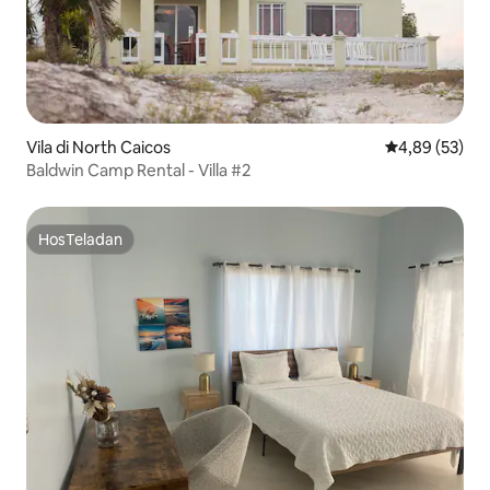
Vila di North Caicos
Nilai rata-rata
4,89 (53)
Baldwin Camp Rental - Villa #2
HosTeladan
HosTeladan