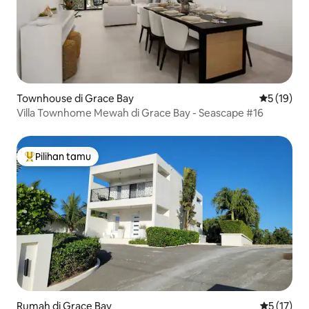
Townhouse di Grace Bay
Nilai rata-
5 (19)
Villa Townhome Mewah di Grace Bay - Seascape #16
Pilihan tamu
Pilihan tamu terpopuler
Rumah di Grace Bay
Nilai rata-
5 (17)