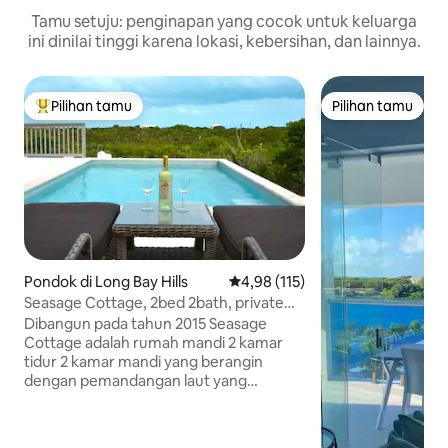
Tamu setuju: penginapan yang cocok untuk keluarga
ini dinilai tinggi karena lokasi, kebersihan, dan lainnya.
Pilihan tamu
Pilihan tamu
Pilihan tamu terpopuler
Pilihan tamu
Pondok di Long Bay Hills
Nilai rata-rata 4,98 dari 5, 115 ul
4,98 (115)
Seasage Cottage, 2bed 2bath, private
pool & gazebo
Dibangun pada tahun 2015 Seasage
Cottage adalah rumah mandi 2 kamar
tidur 2 kamar mandi yang berangin
dengan pemandangan laut yang
sederhana. Dapat menampung empat
orang dewasa dengan nyaman namun
bisa menampung hingga enam orang