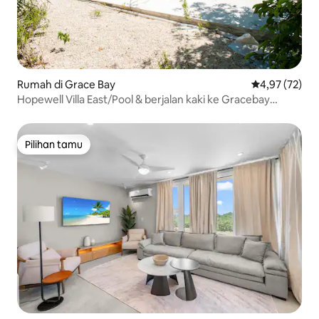
Rumah di Grace Bay
Nilai rata-rata
4,97 (72)
Hopewell Villa East/Pool & berjalan kaki ke Gracebay
Beach
Pilihan tamu
Pilihan tamu