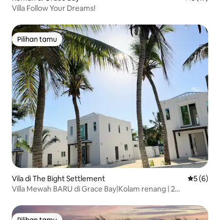
Villa Follow Your Dreams!
Pilihan tamu
Pilihan tamu
Vila di The Bight Settlement
Nilai rata
5 (6)
Villa Mewah BARU di Grace Bay|Kolam renang | 2
menit>Pantai|Terumbu
Pilihan tamu