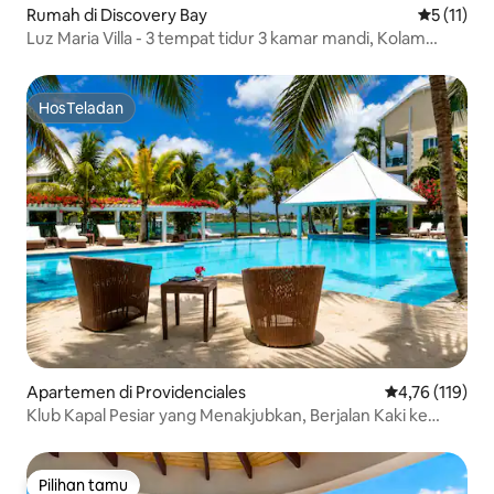
Rumah di Discovery Bay
Nilai rata-
5 (11)
Luz Maria Villa - 3 tempat tidur 3 kamar mandi, Kolam
renang dan Bak Mandi Air Panas!
HosTeladan
HosTeladan
Apartemen di Providenciales
Nilai rata-rata 
4,76 (119)
Klub Kapal Pesiar yang Menakjubkan, Berjalan Kaki ke
Pantai, Ulasan yang Bagus!
Pilihan tamu