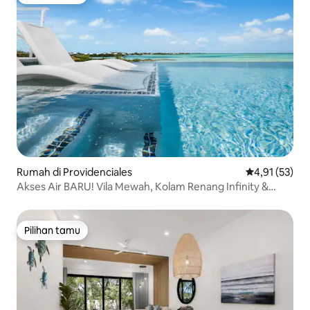
Pilihan tamu
Rumah di Providenciales
Nilai rata-rata
4,91 (53)
Akses Air BARU! Vila Mewah, Kolam Renang Infinity &
Pemandangan
Pilihan tamu
Pilihan tamu