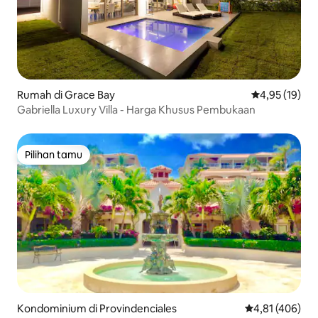
Rumah di Grace Bay
Nilai rata-rata
4,95 (19)
Gabriella Luxury Villa - Harga Khusus Pembukaan
Pilihan tamu
Pilihan tamu
Kondominium di Provindenciales
Nilai rata-rata 
4,81 (406)