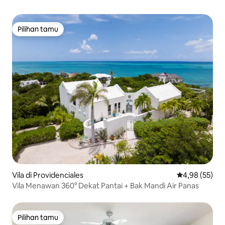
Pilihan tamu
Pilihan tamu
Vila di Providenciales
Nilai rata-rata
4,98 (55)
Vila Menawan 360° Dekat Pantai + Bak Mandi Air Panas
Pilihan tamu
Pilihan tamu