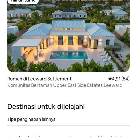
Pilihan tamu
Rumah di Leeward Settlement
Nilai rata-rata
4,91 (54)
Komunitas Bertaman Upper East Side Estates Leeward
Destinasi untuk dijelajahi
Tipe penginapan lainnya