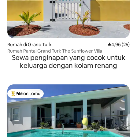
Rumah di Grand Turk
Nilai rata-rata
4,96 (25)
Rumah Pantai Grand Turk The Sunflower Villa
Sewa penginapan yang cocok untuk
keluarga dengan kolam renang
Pilihan tamu
Pilihan tamu terpopuler