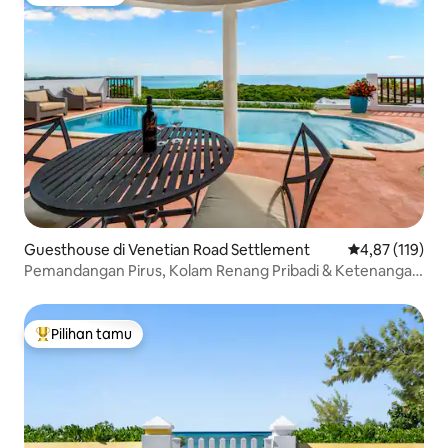
Pilihan tamu
Guesthouse di Venetian Road Settlement
Nilai rata-rata 
4,87 (119)
Pemandangan Pirus, Kolam Renang Pribadi & Ketenangan
Total
Pilihan tamu
Pilihan tamu terpopuler