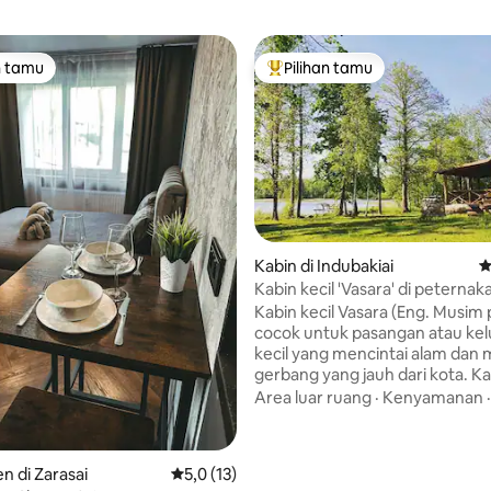
n tamu
Pilihan tamu
tamu terpopuler
Pilihan tamu terpopuler
Kabin di Indubakiai
N
i 5, 17 ulasan
Kabin kecil 'Vasara' di peternak
Kemešys
Kabin kecil Vasara (Eng. Musim
cocok untuk pasangan atau kel
kecil yang mencintai alam dan 
gerbang yang jauh dari kota. K
memiliki satu tempat tidur gan
Area luar ruang
·
Kenyamanan
satu tempat tidur tunggal, pan
dapur kecil. 'Vasara' terletak di
peternakan ekologi Kemešys d
 di Zarasai
Nilai rata-rata 5,0 dari 5, 13 ulasan
5,0 (13)
tersedia selama bulan - bulan 