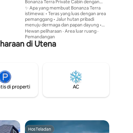
ybė
Bonanza Terra Private Cabin dengan
ri
Dermaga & Bak Mandi Air Panas
✨ Apa yang membuat Bonanza Terra
ehingga
istimewa: • Teras yang luas dengan area
da.
pemanggang • Jalur hutan pribadi
'Vasara'
menuju dermaga dan papan dayung •
 ke danau
Bak mandi air panas luar ruangan yang
an
Hewan peliharaan
·
Area luar ruang
·
menenangkan • Penerimaan tamu yang
Pemandangan
iharaan di Utena
hangat dan personal dengan setiap detail
yang disiapkan dengan cermat Harap
perhatikan: Bak mandi air panas belum
termasuk dalam harga. Namun tersedia
sesuai permintaan dengan biaya
tambahan €60 per sesi, dibayar dengan
aman hanya melalui Airbnb. Biaya hewan
peliharaan satu kali sebesar 20€ berlaku
tis di properti
AC
untuk seluruh masa inap.
HosTeladan
HosTeladan