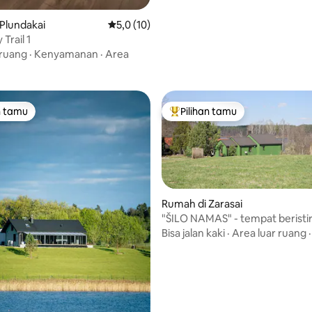
Plundakai
Nilai rata-rata 5,0 dari 5, 10 ulasan
5,0 (10)
Trail 1
 ruang
·
Kenyamanan
·
Area
n tamu
Pilihan tamu
tamu terpopuler
Pilihan tamu terpopuler
Rumah di Zarasai
"ŠILO NAMAS" - tempat beristi
yang nyaman, tenang, dan ber
Bisa jalan kaki
·
Area luar ruang