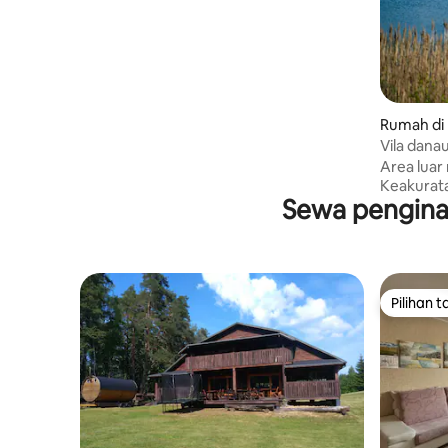
Rumah di
Vila dana
dan saun
Area luar
Keakurat
Sewa pengina
Pilihan 
Pilihan 