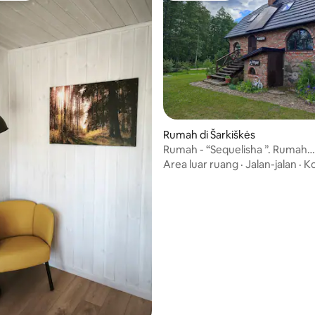
i 5, 72 ulasan
Rumah di Šarkiškės
Rumah - “Sequelisha ”. Rumah
Peternakan Grazie
Area luar ruang
·
Jalan-jalan
·
Ko