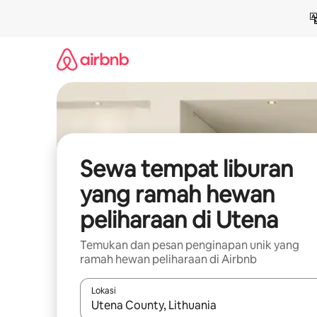
Lewatkan,
langsung
lihat
konten
Sewa tempat liburan
yang ramah hewan
peliharaan di Utena
Temukan dan pesan penginapan unik yang
ramah hewan peliharaan di Airbnb
Lokasi
Jika hasil yang dicari tersedia, telusuri dengan