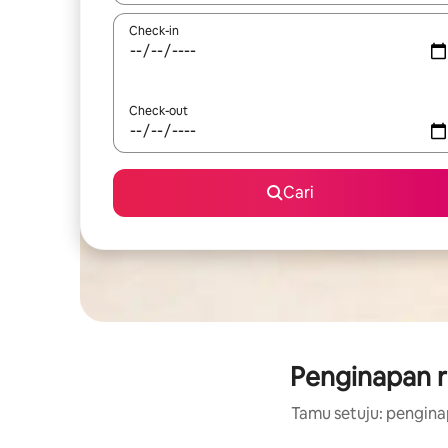
Check-in
Check-out
Cari
Penginapan r
Tamu setuju: penginap