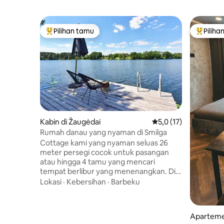
Pilihan tamu
Piliha
Pilihan tamu terpopuler
Pilihan 
Kabin di Žaugėdai
Nilai rata-rata 5,0 dar
5,0 (17)
Rumah danau yang nyaman di Smilga
Cottage kami yang nyaman seluas 26
meter persegi cocok untuk pasangan
atau hingga 4 tamu yang mencari
tempat berlibur yang menenangkan. Di
dalam, Anda akan menemukan dapur
Lokasi
·
Kebersihan
·
Barbeku
kecil, area makan, tempat tidur double,
tempat tidur tambahan, dan kamar
mandi dengan shower. AC memberikan
Apartemen
pendinginan atau pemanasan yang