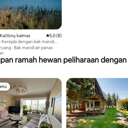
 Kačiūnų kaimas
Nilai rata-rata 5,0 dari 5, 8 ulasan
5,0 (8)
u Kerėpla dengan bak mandi
a
 ruang
·
Bak mandi air panas
·
an
pan ramah hewan peliharaan dengan
tamu
tamu