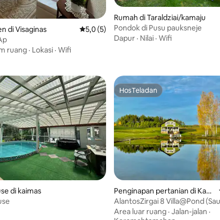
Rumah di Taraldziai/kamaju
Pondok di Pusu pauksneje
ri 5, 3 ulasan
 di Visaginas
Nilai rata-rata 5,0 dari 5, 5 ulasan
5,0 (5)
Dapur
·
Nilai
·
Wifi
Ap
am ruang
·
Lokasi
·
Wifi
HosTeladan
HosTeladan
i 5, 11 ulasan
se di kaimas
Penginapan pertanian di Kazl
ų km.
use
AlantosZirgai 8 Villa@Pond (Sa
Hottube ekstra)
Area luar ruang
·
Jalan-jalan
·