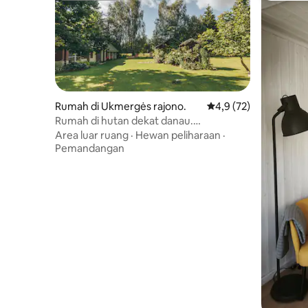
Rumah di Ukmergės rajono.
Nilai rata-rata 4,9 dar
4,9 (72)
Rumah di hutan dekat danau.
Beristirahatlah di alam
Area luar ruang
·
Hewan peliharaan
·
Pemandangan