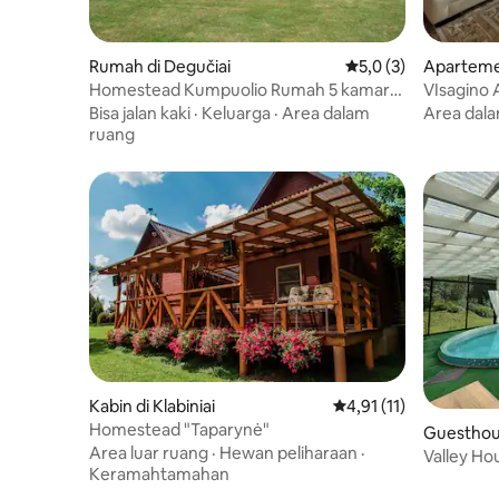
Rumah di Degučiai
Nilai rata-rata 5,0 da
5,0 (3)
Apartemen
Homestead Kumpuolio Rumah 5 kamar
VIsagino 
tidur
Bisa jalan kaki
·
Keluarga
·
Area dalam
Area dal
ruang
Kabin di Klabiniai
Nilai rata-rata 4,91 dar
4,91 (11)
Homestead "Taparynė"
Guesthou
Area luar ruang
·
Hewan peliharaan
·
Valley Ho
Keramahtamahan