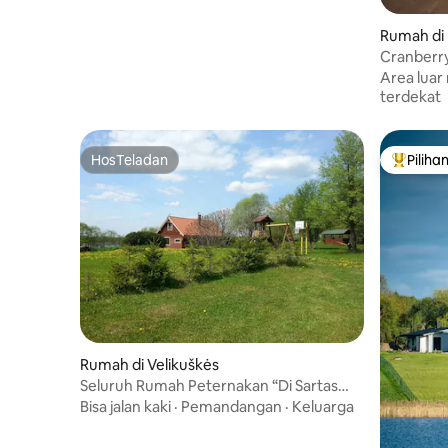
Rumah di 
Cranberry 
Area luar
terdekat
HosTeladan
Piliha
HosTeladan
Pilihan 
Rumah di Velikuškės
Seluruh Rumah Peternakan “Di Sartas
Waves”
Bisa jalan kaki
·
Pemandangan
·
Keluarga