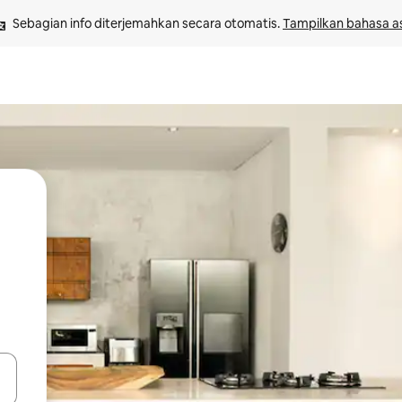
Sebagian info diterjemahkan secara otomatis. 
Tampilkan bahasa as
 tombol panah ke atas dan ke bawah atau jelajahi dengan sentuhan at