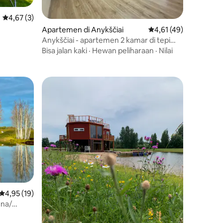
Nilai rata-rata 4,67 dari 5, 3 ulasan
4,67 (3)
Apartemen di Anykščiai
Nilai rata-rata 4,61 dar
4,61 (49)
Anykščiai - apartemen 2 kamar di tepi
kolam renang di Bangenis
Bisa jalan kaki
·
Hewan peliharaan
·
Nilai
Nilai rata-rata 4,95 dari 5, 19 ulasan
4,95 (19)
una/