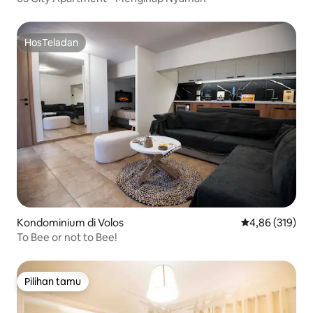
HosTeladan
HosTeladan
Kondominium di Volos
Nilai rata-rata 
4,86 (319)
To Bee or not to Bee!
Pilihan tamu
Pilihan tamu