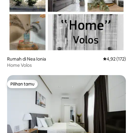
Rumah di Nea Ionia
Nilai rata-rata 
4,92 (172)
Home Volos
Pilihan tamu
Pilihan tamu