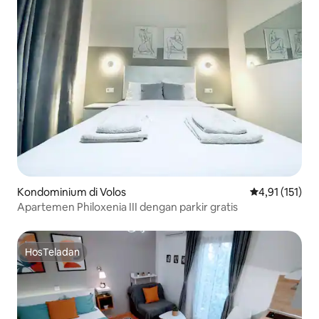
Kondominium di Volos
Nilai rata-rata
4,91 (151)
Apartemen Philoxenia III dengan parkir gratis
HosTeladan
HosTeladan