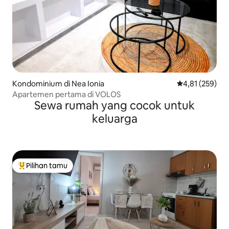
Kondominium di Nea Ionia
Nilai rata-rata 
4,81 (259)
Apartemen pertama di VOLOS
Sewa rumah yang cocok untuk
keluarga
Pilihan tamu
Pilihan tamu terpopuler