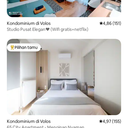
Kondominium di Volos
Nilai rata-rata 
4,86 (151)
Studio Pusat Elegan❤ (Wifi gratis+netflix)
Pilihan tamu
Pilihan tamu terpopuler
Kondominium di Volos
Nilai rata-rata 
4,97 (155)
65 City Apartment - Menginap Nyaman