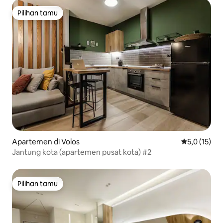
Pilihan tamu
Pilihan tamu
Apartemen di Volos
Nilai rata-ra
5,0 (15)
Jantung kota (apartemen pusat kota) #2
Pilihan tamu
Pilihan tamu