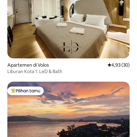
Apartemen di Volos
Nilai rata-rata
4,93 (30)
Liburan Kota 1: LeD & Bath
Pilihan tamu
Pilihan tamu terpopuler