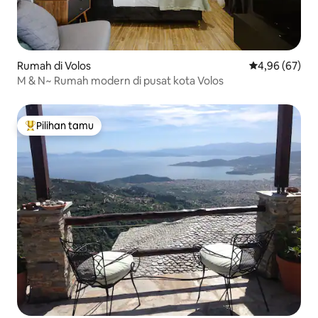
Rumah di Volos
Nilai rata-rata
4,96 (67)
M & N~ Rumah modern di pusat kota Volos
Pilihan tamu
Pilihan tamu terpopuler