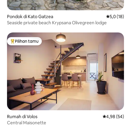
Pondok di Kato Gatzea
Nilai rata-ra
5,0 (18)
Seaside private beach Krypsana Olivegreen lodge
Pilihan tamu
Pilihan tamu terpopuler
Rumah di Volos
Nilai rata-rata
4,98 (54)
Central Maisonette