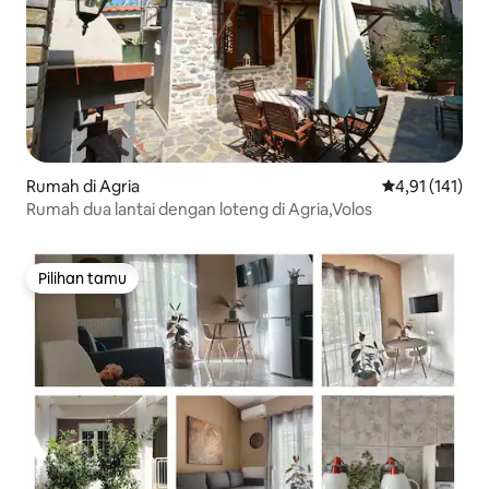
Rumah di Agria
Nilai rata-rata
4,91 (141)
Rumah dua lantai dengan loteng di Agria,Volos
Pilihan tamu
Pilihan tamu