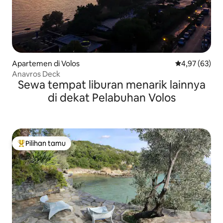
Apartemen di Volos
Nilai rata-rata
4,97 (63)
Anavros Deck
Sewa tempat liburan menarik lainnya
di dekat Pelabuhan Volos
Pilihan tamu
Pilihan tamu terpopuler