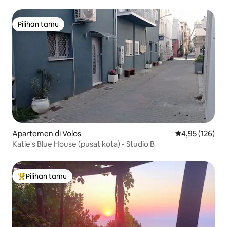
Pilihan tamu
Pilihan tamu
Apartemen di Volos
Nilai rata-rata 
4,95 (126)
Katie's Blue House (pusat kota) - Studio B
Pilihan tamu
Pilihan tamu terpopuler