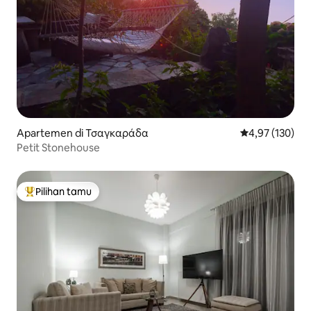
Apartemen di Τσαγκαράδα
Nilai rata-rata 
4,97 (130)
Petit Stonehouse
Pilihan tamu
Pilihan tamu terpopuler