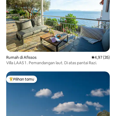
Rumah di Afissos
Nilai rata-rata
4,97 (35)
Villa LAAS 1 . Pemandangan laut. Di atas pantai Razi.
Pilihan tamu
Pilihan tamu terpopuler