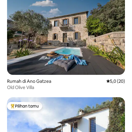
Rumah di Ano Gatzea
Nilai rata-rat
5,0 (20)
Old Olive Villa
Pilihan tamu
Pilihan tamu terpopuler