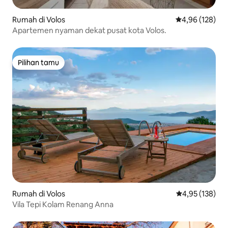
Rumah di Volos
Nilai rata-rata 
4,96 (128)
Apartemen nyaman dekat pusat kota Volos.
Pilihan tamu
Pilihan tamu
Rumah di Volos
Nilai rata-rata 
4,95 (138)
Vila Tepi Kolam Renang Anna