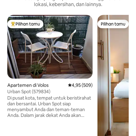
lokasi, kebersihan, dan lainnya.
Pilihan tamu
Pilihan tamu
Pilihan tamu terpopuler
Pilihan tamu
Apartemen di Volos
Nilai rata-rata 4,95 dari 5, 509 ul
4,95 (509)
Urban Spot (579834)
Di pusat kota, tempat untuk beristirahat
dan bersantai. Urban Spot siap
menyambut Anda dan teman-teman
Anda. Dalam jarak dekat Anda akan
menemukan apa yang Anda butuhkan!
Surga kecil.. Tepat di jantung kota Volos,
Anda akan menemukan Urban Spot