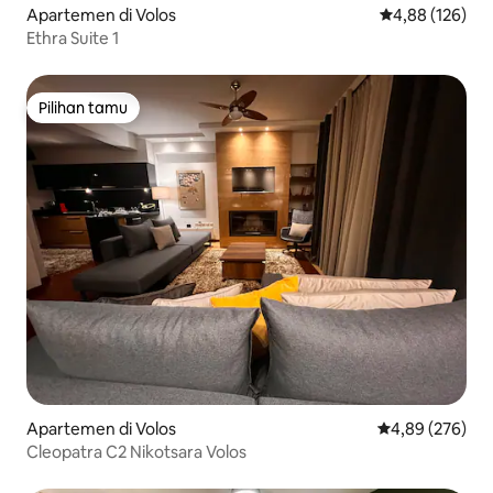
Apartemen di Volos
Nilai rata-rata 
4,88 (126)
Ethra Suite 1
Pilihan tamu
Pilihan tamu
Apartemen di Volos
Nilai rata-rata 
4,89 (276)
Cleopatra C2 Nikotsara Volos