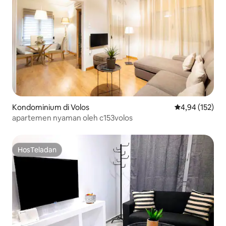
Kondominium di Volos
Nilai rata-rata 
4,94 (152)
apartemen nyaman oleh c153volos
HosTeladan
HosTeladan