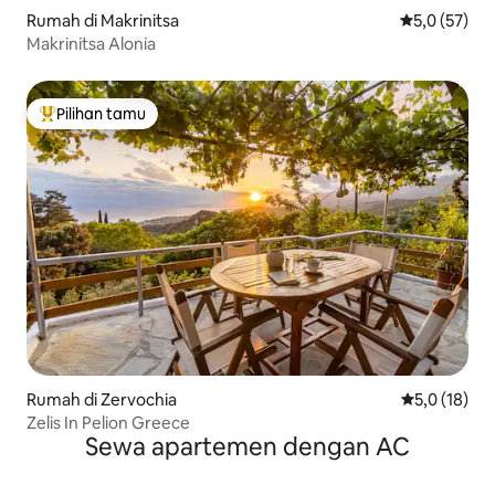
Rumah di Makrinitsa
Nilai rata-rat
5,0 (57)
Makrinitsa Alonia
Pilihan tamu
Pilihan tamu terpopuler
Rumah di Zervochia
Nilai rata-ra
5,0 (18)
Zelis In Pelion Greece
Sewa apartemen dengan AC