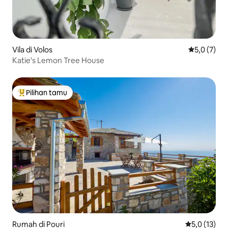
Vila di Volos
Nilai rata-r
5,0 (7)
Katie's Lemon Tree House
Pilihan tamu
Pilihan tamu terpopuler
Rumah di Pouri
Nilai rata-ra
5,0 (13)