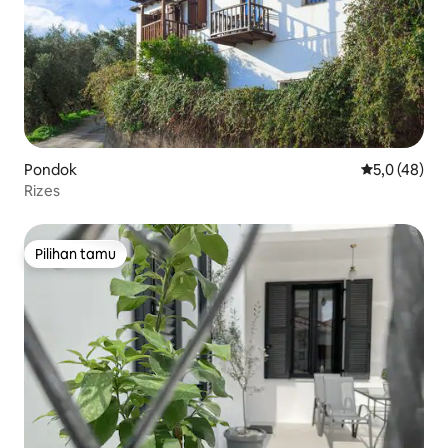
Pondok
Nilai rata-rat
5,0 (48)
Rizes
Pilihan tamu
Pilihan tamu