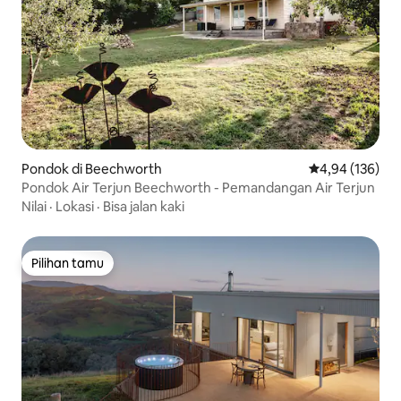
Pondok di Beechworth
Nilai rata-rata 
4,94 (136)
Pondok Air Terjun Beechworth - Pemandangan Air Terjun
Nilai
·
Lokasi
·
Bisa jalan kaki
Pilihan tamu
Pilihan tamu