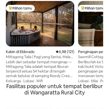
Pilihan tamu
Pilihan tamu
Pilihan tamu terpopuler
Pilihan tamu terp
Kabin di Eldorado
Nilai rata-rata 4,98 dari 5, 121 ul
4,98 (121)
Penginapan pertan
eta South
Mittagong Talia | Pagi yang Santai, Malam
Sawmill Cottage 
Berbintang
Lebih dari sekadar tempat menginap —
Berliburlah ke Saw
Mittagong Talia adalah tempat liburan
kaki bukit Victori
terpencil seluas 54 hektar di tengah
penginapan perta
semak belukar di samping Reedy Creek
menawan tempat k
di Taman Nasional Chiltern-Mt Pilot, 30
lebih lambat Terletak di sebuah
Keluarga
·
Lokasi
·
Wifi
Lokasi
·
Nilai
·
Pena
menit dari Beechworth, yang dirancang
Fasilitas populer untuk tempat berlibur
peternakan di Greta
untuk membantu Anda beristirahat dan
tempat awal yang
di Wangaratta Rural City
melepas penat. Berendam di bak mandi
menjelajahi wilayah
luar ruangan, nikmati ketenangan hutan
tamu karena ruan
semak, dan bersantai di dekat perapian
hangat, pesonany
dengan permainan papan atau buku.
pemandangannya d