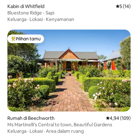
Kabin di Whitfield
Nilai rata-
5 (14)
Bluestone Ridge - Sapi
Keluarga
·
Lokasi
·
Kenyamanan
Pilihan tamu
Pilihan tamu terpopuler
Rumah di Beechworth
Nilai rata-rata 
4,94 (109)
Ms Martinelli's Central to town, Beautiful Gardens
Keluarga
·
Lokasi
·
Area dalam ruang