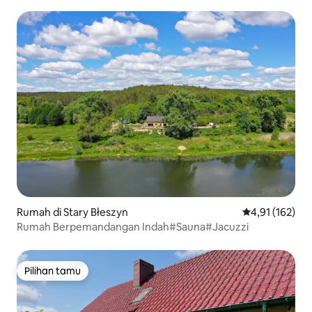
Rumah di Stary Błeszyn
Nilai rata-rata 
4,91 (162)
Rumah Berpemandangan Indah#Sauna#Jacuzzi
Pilihan tamu
Pilihan tamu