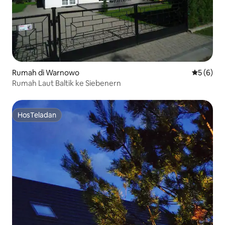
Rumah di Warnowo
Nilai rata
5 (6)
Rumah Laut Baltik ke Siebenern
HosTeladan
HosTeladan