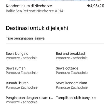
Kondominium di Niechorze
Nilai rata-rata
4,95 (21)
Baltic Sea Retreat Niechorze AP14
Destinasi untuk dijelajahi
Tipe penginapan lainnya
Sewa bungalo
Bed and breakfast
Pomorze Zachodnie
Pomorze Zachodnie
Sewa rumah
Sewa cottage
Pomorze Zachodnie
Pomorze Zachodnie
Rumah liburan
Sewa kondominium
Pomorze Zachodnie
Pomorze Zachodnie
Penginapan dengan kolam renang
Tampilkan lebih banyak
Pomorze Zachodnie