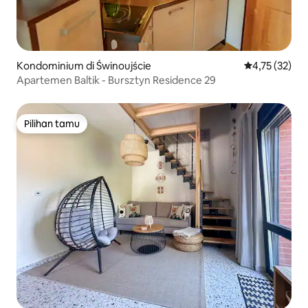
Kondominium di Świnoujście
Nilai rata-rata
4,75 (32)
Apartemen Baltik - Bursztyn Residence 29
Pilihan tamu
Pilihan tamu