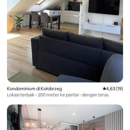
Kondominium di Kołobrzeg
Nilai rata-rata
4,63 (19)
Lokasi terbaik - 200 meter ke pantai - dengan teras