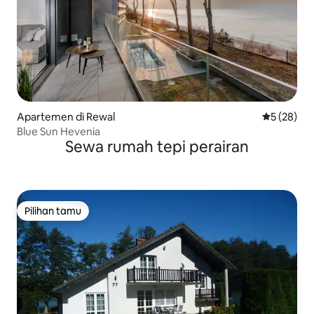
Apartemen di Rewal
Nilai rata-r
5 (28)
Blue Sun Hevenia
Sewa rumah tepi perairan
Pilihan tamu
Pilihan tamu