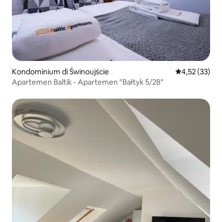
Kondominium di Świnoujście
Nilai rata-rata
4,52 (33)
Apartemen Baltik - Apartemen "Bałtyk 5/28"