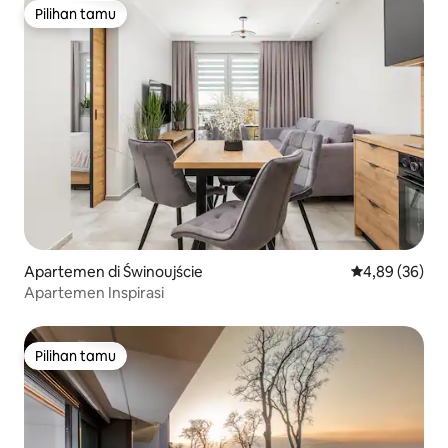
Pilihan tamu
Pilihan tamu
Apartemen di Świnoujście
Nilai rata-rata
4,89 (36)
Apartemen Inspirasi
Pilihan tamu
Pilihan tamu