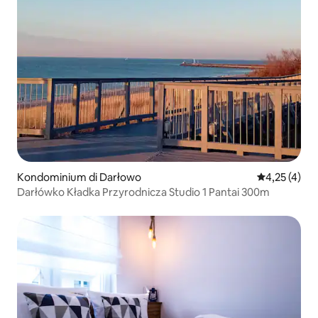
Kondominium di Darłowo
Nilai rata-ra
4,25 (4)
Darłówko Kładka Przyrodnicza Studio 1 Pantai 300m