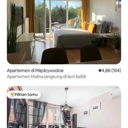
Apartemen di Międzywodzie
Nilai rata-rata 
4,86 (104)
Apartemen Malina langsung di laut baltik
Pilihan tamu
Pilihan tamu terpopuler