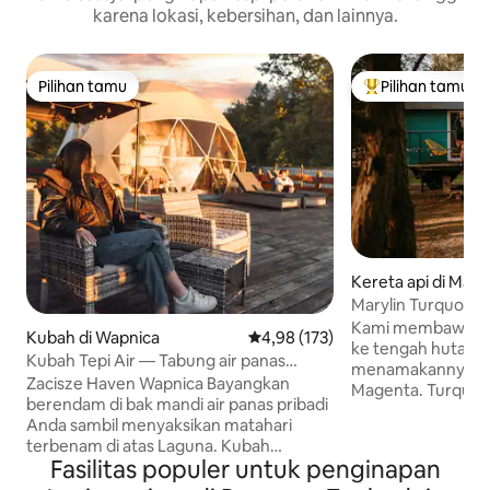
karena lokasi, kebersihan, dan lainnya.
Pilihan tamu
Pilihan tamu
Pilihan tamu
Pilihan tamu terp
Kereta api di Maryl
Marylin Turquoise 
Kami membawa dua
Kubah di Wapnica
Nilai rata-rata 4,98 dari 5, 173 ul
4,98 (173)
ke tengah hutan -
Kubah Tepi Air — Tabung air panas
menamakannya Tu
pribadi, sauna, matahari terbenam.
Zacisze Haven Wapnica Bayangkan
Magenta. Turquoi
berendam di bak mandi air panas pribadi
tahun 1939. Sejak 
Anda sambil menyaksikan matahari
berfungsi sebagai
terbenam di atas Laguna. Kubah
digunakan untuk 
Fasilitas populer untuk penginapan
glamping romantis kami adalah tempat
hingga tahun 202
romantis di alam dengan pemandangan