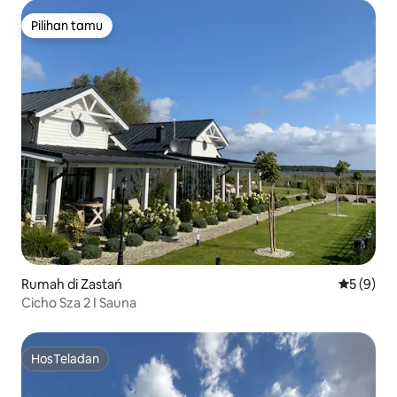
Pilihan tamu
Pilihan tamu
Rumah di Zastań
Nilai rata
5 (9)
Cicho Sza 2 I Sauna
HosTeladan
HosTeladan