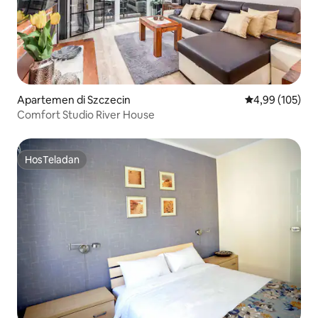
Apartemen di Szczecin
Nilai rata-rata 
4,99 (105)
Comfort Studio River House
HosTeladan
HosTeladan