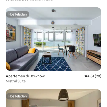
HosTeladan
HosTeladan
Apartemen di Dziwnów
Nilai rata-rata
4,61 (28)
Mistral Suite
HosTeladan
HosTeladan