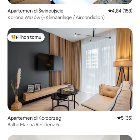
Apartemen di Świnoujście
Nilai rata-rata 
4,84 (153)
Korona Wazów (+Klimaanlage / Aircondidion)
Pilihan tamu
Pilihan tamu terpopuler
Apartemen di Kołobrzeg
Nilai rata-
5 (35)
Baltic Marina Residenz 6.