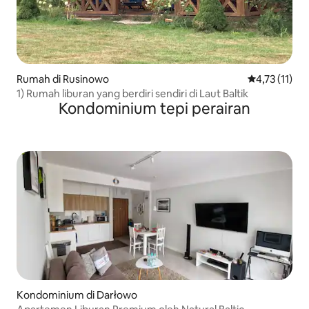
Rumah di Rusinowo
Nilai rata-rat
4,73 (11)
1) Rumah liburan yang berdiri sendiri di Laut Baltik
Kondominium tepi perairan
Kondominium di Darłowo