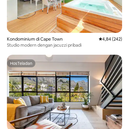
Kondominium di Cape Town
Nilai rata-rata 
4,84 (242)
Studio modern dengan jacuzzi pribadi
HosTeladan
HosTeladan