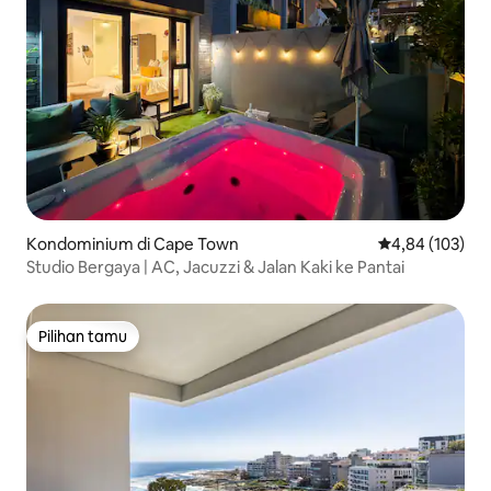
Kondominium di Cape Town
Nilai rata-rata 
4,84 (103)
Studio Bergaya | AC, Jacuzzi & Jalan Kaki ke Pantai
Pilihan tamu
Pilihan tamu