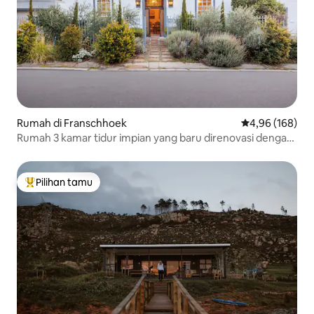
Rumah di Franschhoek
Nilai rata-rata 
4,96 (168)
Rumah 3 kamar tidur impian yang baru direnovasi dengan
Solar
Pilihan tamu
Pilihan tamu terpopuler