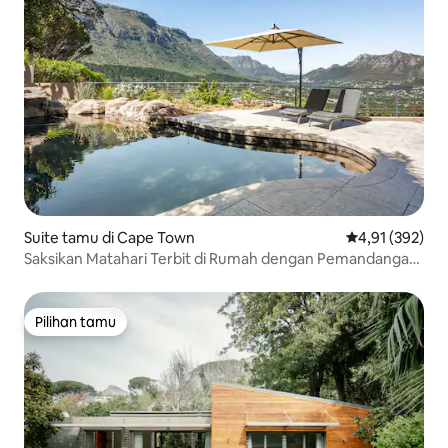
Suite tamu di Cape Town
Nilai rata-rata 
4,91 (392)
Saksikan Matahari Terbit di Rumah dengan Pemandangan
Gunung
Pilihan tamu
Pilihan tamu