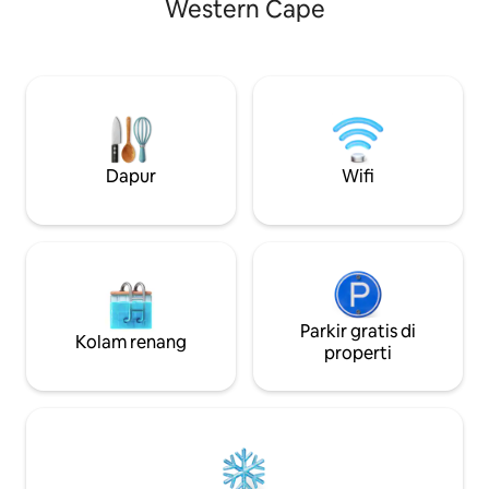
(cederberg) yang 
Western Cape
lain yang terlihat dan berlokasi di
dengan tiga area 
perkebunan anggur yang indah, tempat
jarak berjalan kak
ini menawarkan perpaduan privasi dan
tempat ini mencak
kemewahan yang langka. Pemandian
25 m tepat di dep
luar ruangan yang memanjakan
banyak udara bers
menghadap kolam, dikombinasikan
bernapas:). Ada s
dengan jalur berjalan kaki yang indah,
berukuran besar s
meningkatkan rasa damai dan
untuk pasangan.
Dapur
Wifi
pengasingan, menjadikan tempat
peristirahatan ini benar - benar unik.
Parkir gratis di
Kolam renang
properti