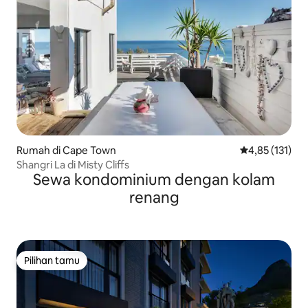
Rumah di Cape Town
Nilai rata-rata 
4,85 (131)
Shangri La di Misty Cliffs
Sewa kondominium dengan kolam
renang
Pilihan tamu
Pilihan tamu