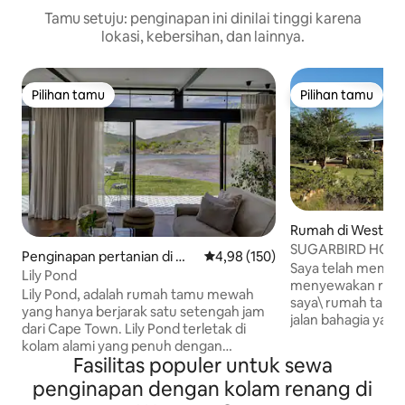
Tamu setuju: penginapan ini dinilai tinggi karena
lokasi, kebersihan, dan lainnya.
Pilihan tamu
Pilihan tamu
Pilihan tamu
Pilihan tamu
Rumah di Wester
SUGARBIRD HOUS
Penginapan pertanian di Wo
Nilai rata-rata 4,98 dari 5, 150 ul
4,98 (150)
Saya telah memut
rcester
Lily Pond
menyewakan rumah
Lily Pond, adalah rumah tamu mewah
saya\ rumah tamu
yang hanya berjarak satu setengah jam
jalan bahagia yan
dari Cape Town. Lily Pond terletak di
dan suasana sekit
kolam alami yang penuh dengan
ini berada di dal
Fasilitas populer untuk sewa
kehidupan burung yang luar biasa,
dikelilingi oleh la
menciptakan suasana tenang yang tak
penginapan dengan kolam renang di
hektare, latar be
tertandingi di tempat lain. Tanpa cottage