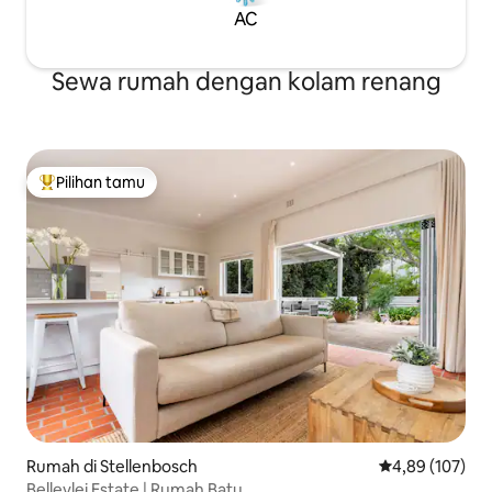
AC
Sewa rumah dengan kolam renang
Pilihan tamu
Pilihan tamu terpopuler
Rumah di Stellenbosch
Nilai rata-rata 
4,89 (107)
Bellevlei Estate | Rumah Batu