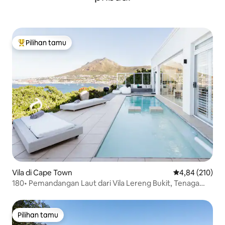
Pilihan tamu
Pilihan tamu terpopuler
Vila di Cape Town
Nilai rata-rata 
4,84 (210)
180• Pemandangan Laut dari Vila Lereng Bukit, Tenaga
Surya
Pilihan tamu
Pilihan tamu