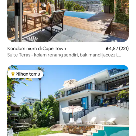
Kondominium di Cape Town
Nilai rata-rata 
4,87 (221)
Suite Teras - kolam renang sendiri, bak mandi jacuzzi,
perapian
Pilihan tamu
Pilihan tamu terpopuler