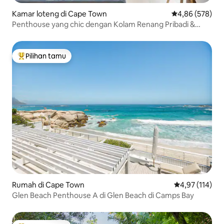
Kamar loteng di Cape Town
Nilai rata-rata 
4,86 (578)
Penthouse yang chic dengan Kolam Renang Pribadi &
Pemandangan yang Menakjubkan
Pilihan tamu
Pilihan tamu terpopuler
Rumah di Cape Town
Nilai rata-rata 
4,97 (114)
Glen Beach Penthouse A di Glen Beach di Camps Bay