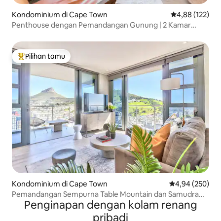
Kondominium di Cape Town
Nilai rata-rata 
4,88 (122)
Penthouse dengan Pemandangan Gunung | 2 Kamar
Tidur yang Aman, Pemandangan, dan Kolam Renang
Pilihan tamu
Pilihan tamu terpopuler
Kondominium di Cape Town
Nilai rata-rata 
4,94 (250)
Pemandangan Sempurna Table Mountain dan Samudra
Penginapan dengan kolam renang
Atlantik
pribadi