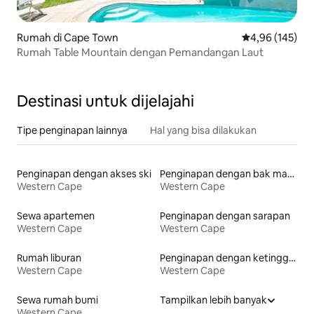
Rumah di Cape Town
Nilai rata-rata 
4,96 (145)
Rumah Table Mountain dengan Pemandangan Laut
Destinasi untuk dijelajahi
Tipe penginapan lainnya
Hal yang bisa dilakukan
Penginapan dengan akses ski
Penginapan dengan bak mandi air panas
Western Cape
Western Cape
Sewa apartemen
Penginapan dengan sarapan
Western Cape
Western Cape
Rumah liburan
Penginapan dengan ketinggian toilet yang aksesibel
Western Cape
Western Cape
Sewa rumah bumi
Tampilkan lebih banyak
Western Cape