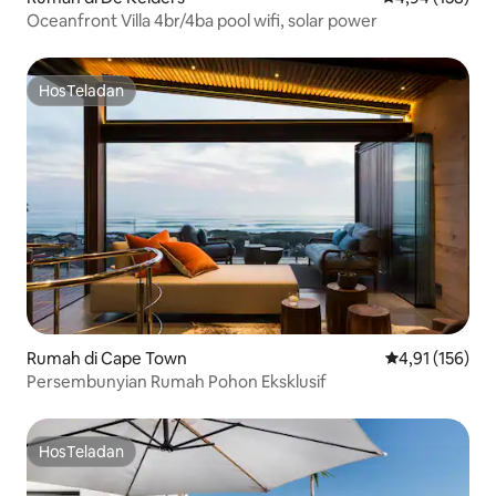
Oceanfront Villa 4br/4ba pool wifi, solar power
HosTeladan
HosTeladan
Rumah di Cape Town
Nilai rata-rata 
4,91 (156)
Persembunyian Rumah Pohon Eksklusif
HosTeladan
HosTeladan