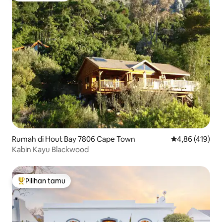
Rumah di Hout Bay 7806 Cape Town
Nilai rata-rata 
4,86 (419)
Kabin Kayu Blackwood
Pilihan tamu
Pilihan tamu terpopuler