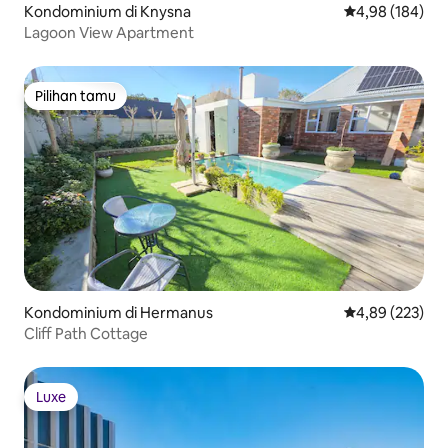
Kondominium di Knysna
Nilai rata-rata 
4,98 (184)
Lagoon View Apartment
Pilihan tamu
Pilihan tamu
Kondominium di Hermanus
Nilai rata-rata 
4,89 (223)
Cliff Path Cottage
Luxe
Luxe