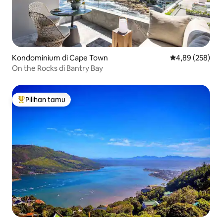
Kondominium di Cape Town
Nilai rata-rata 
4,89 (258)
On the Rocks di Bantry Bay
Pilihan tamu
Pilihan tamu terpopuler