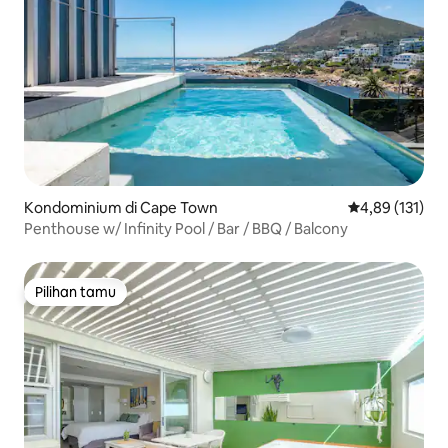
Kondominium di Cape Town
Nilai rata-rata 
4,89 (131)
Penthouse w/ Infinity Pool / Bar / BBQ / Balcony
Pilihan tamu
Pilihan tamu