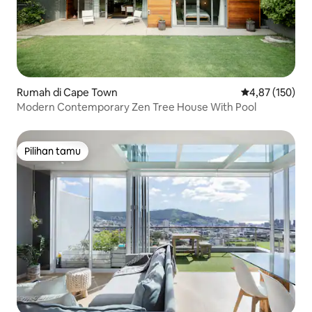
Rumah di Cape Town
Nilai rata-rata 
4,87 (150)
Modern Contemporary Zen Tree House With Pool
Pilihan tamu
Pilihan tamu