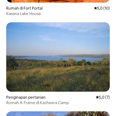
Rumah di Fort Portal
Nilai rata-ra
5,0 (10)
Kasana Lake House.
Penginapan pertanian
Nilai rata-r
5,0 (7)
Rumah A-frame di Kacheera Camp