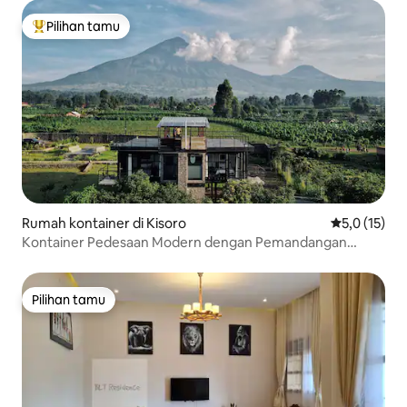
Pilihan tamu
Pilihan tamu terpopuler
Rumah kontainer di Kisoro
Nilai rata-ra
5,0 (15)
Kontainer Pedesaan Modern dengan Pemandangan
Menakjubkan
Pilihan tamu
Pilihan tamu