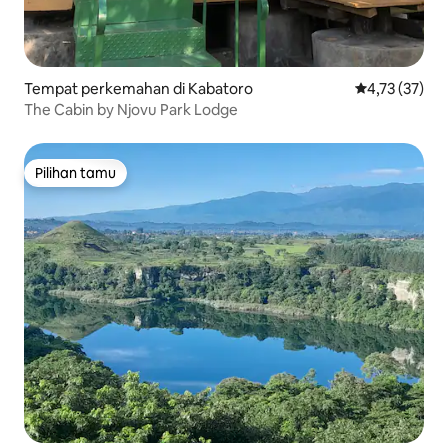
Tempat perkemahan di Kabatoro
Nilai rata-rata
4,73 (37)
The Cabin by Njovu Park Lodge
Pilihan tamu
Pilihan tamu