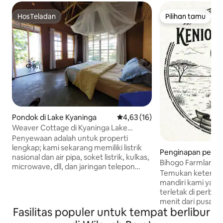
HosTeladan
Pilihan tamu
HosTeladan
Pilihan tamu
Pondok di Lake Kyaninga
Nilai rata-rata 4,63 dari 5, 16 ul
4,63 (16)
Weaver Cottage di Kyaninga Lake
Uganda
Penyewaan adalah untuk properti
lengkap; kami sekarang memiliki listrik
Penginapan pertan
nasional dan air pipa, soket listrik, kulkas,
ra
Bihogo Farmland 
microwave, dll, dan jaringan telepon
Temukan ketenang
yang baik. Dua kamar tidur ensuite,
mandiri kami yan
double plus tempat tidur sofa king,
terletak di perbuk
toilet/shower air panas di masing -
menit dari pusat 
masing kamar. Saksikan derek crested,
Fasilitas populer untuk tempat berlibur
pedesaan autentik 
turacos. Berenang di danau, berjalan kaki
mana Anda bisa t