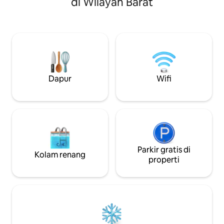
di Wilayah Barat
ke Fort Portal dan mengelilingi danau,
dengan alam, men
mengunjungi pondok - pondok yang
terbenam yang m
berdekatan, berkeliling hutan asli kami,
menikmati kesena
mengunjungi lembah keretakan. Untuk
sarapan buatan sen
tamu tambahan, mintalah tenda
Pondok kami yang
(tersedia pancuran/toilet berkemah di
dengan indah me
taman). Untuk anak - anak pra - remaja,
peristirahatan y
tanpa biaya.
nyaman dengan 
Dapur
Wifi
abad ke-21. Nikmat
menghadap ke lad
langit malam Afri
berbintang.
Parkir gratis di
Kolam renang
properti