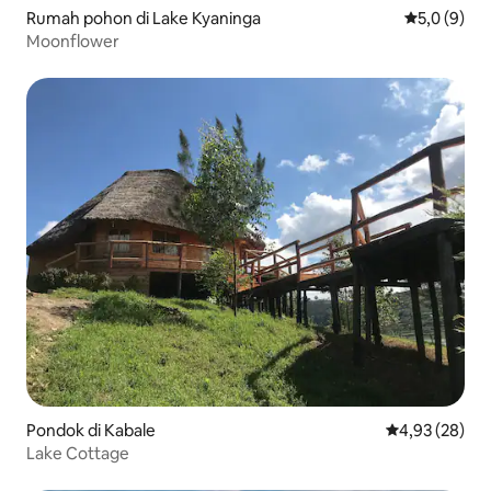
Rumah pohon di Lake Kyaninga
Nilai rata-r
5,0 (9)
Moonflower
Pondok di Kabale
Nilai rata-rata
4,93 (28)
Lake Cottage