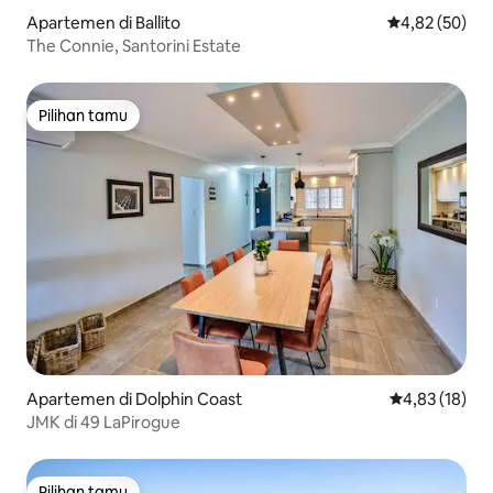
Apartemen di Ballito
Nilai rata-rata
4,82 (50)
The Connie, Santorini Estate
Pilihan tamu
Pilihan tamu
Apartemen di Dolphin Coast
Nilai rata-rata
4,83 (18)
JMK di 49 LaPirogue
Pilihan tamu