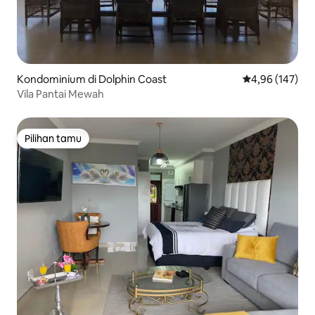
Kondominium di Dolphin Coast
Nilai rata-rata 
4,96 (147)
Vila Pantai Mewah
Pilihan tamu
Pilihan tamu