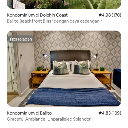
Kondominium di Dolphin Coast
Nilai rata-rata 
4,98 (170)
Ballito Beachfront Bliss *dengan daya cadangan *
HosTeladan
HosTeladan
Kondominium di Ballito
Nilai rata-rata 
4,83 (109)
Graceful Ambiance, Unparalleled Splendor