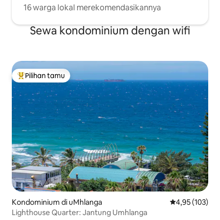
16 warga lokal merekomendasikannya
Sewa kondominium dengan wifi
Pilihan tamu
Pilihan tamu terpopuler
Kondominium di uMhlanga
Nilai rata-rata 
4,95 (103)
Lighthouse Quarter: Jantung Umhlanga