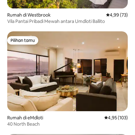
Rumah di Westbrook
Nilai rata-rata
4,99 (73)
Vila Pantai Pribadi Mewah antara Umdloti Ballito
Pilihan tamu
Pilihan tamu
Rumah di eMdloti
Nilai rata-rata 
4,95 (103)
40 North Beach