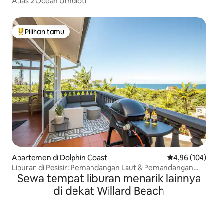
Atlas 2 Ocean Umdloti
Pilihan tamu
Pilihan tamu terpopuler
Apartemen di Dolphin Coast
Nilai rata-rata 
4,96 (104)
Liburan di Pesisir: Pemandangan Laut & Pemandangan
Sewa tempat liburan menarik lainnya
Hutan
di dekat Willard Beach