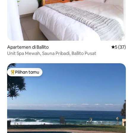
Apartemen di Ballito
Nilai rata-
5 (37)
Unit Spa Mewah, Sauna Pribadi, Ballito Pusat
Pilihan tamu
Pilihan tamu terpopuler