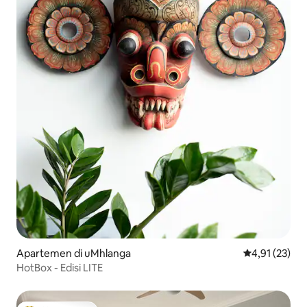
Apartemen di uMhlanga
Nilai rata-rata
4,91 (23)
HotBox - Edisi LITE