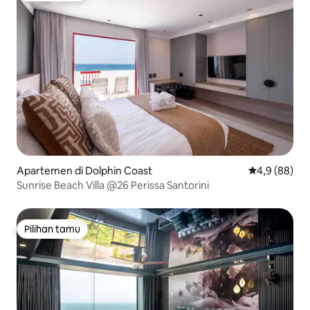
Apartemen di Dolphin Coast
Nilai rata-rat
4,9 (88)
Sunrise Beach Villa @26 Perissa Santorini
Pilihan tamu
Pilihan tamu