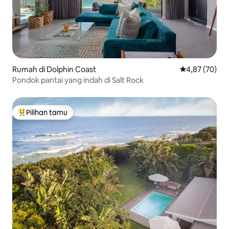
Rumah di Dolphin Coast
Nilai rata-rata
4,87 (70)
Pondok pantai yang indah di Salt Rock
Pilihan tamu
Pilihan tamu terpopuler