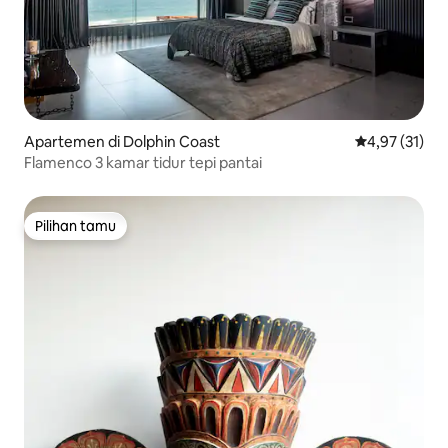
Apartemen di Dolphin Coast
Nilai rata-rata
4,97 (31)
Flamenco 3 kamar tidur tepi pantai
Pilihan tamu
Pilihan tamu