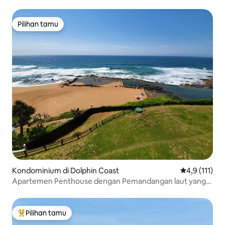
Pilihan tamu
Pilihan tamu
Kondominium di Dolphin Coast
Nilai rata-rat
4,9 (111)
Apartemen Penthouse dengan Pemandangan laut yang
Menakjubkan
Pilihan tamu
Pilihan tamu terpopuler