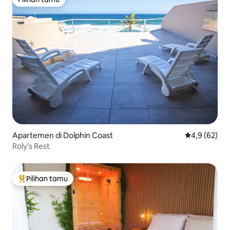
Pilihan tamu
Apartemen di Dolphin Coast
Nilai rata-rat
4,9 (62)
Roly's Rest
Pilihan tamu
Pilihan tamu terpopuler