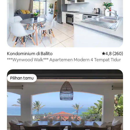
Kondominium di Ballito
Nilai rata-rata
4,8 (260)
***Wynwood Walk*** Apartemen Modern 4 Tempat Tidur
Pilihan tamu
Pilihan tamu