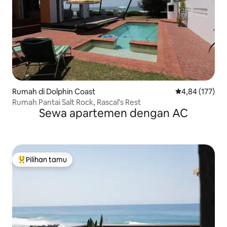
Rumah di Dolphin Coast
Nilai rata-rata 
4,84 (177)
Rumah Pantai Salt Rock, Rascal's Rest
Sewa apartemen dengan AC
Pilihan tamu
Pilihan tamu terpopuler