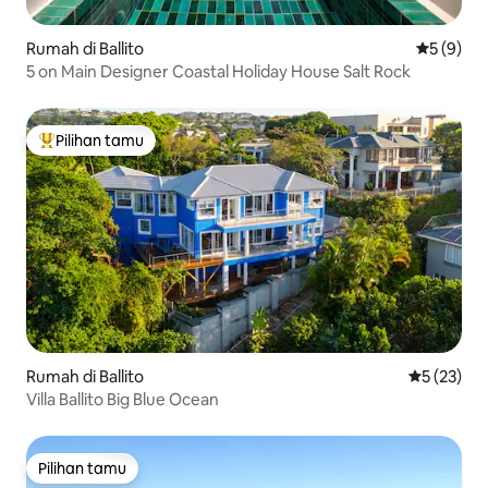
Rumah di Ballito
Nilai rata
5 (9)
5 on Main Designer Coastal Holiday House Salt Rock
Pilihan tamu
Pilihan tamu terpopuler
Rumah di Ballito
Nilai rata-
5 (23)
Villa Ballito Big Blue Ocean
Pilihan tamu
Pilihan tamu