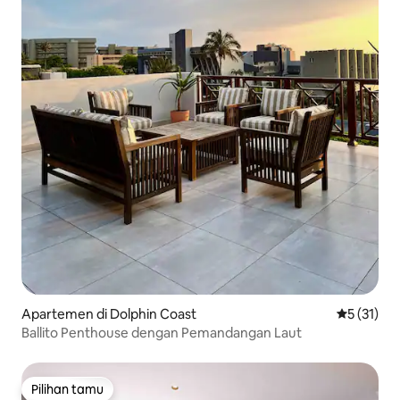
Apartemen di Dolphin Coast
Nilai rata-
5 (31)
Ballito Penthouse dengan Pemandangan Laut
Pilihan tamu
Pilihan tamu