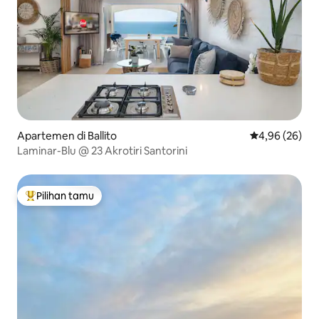
Apartemen di Ballito
Nilai rata-rata
4,96 (26)
Laminar-Blu @ 23 Akrotiri Santorini
Pilihan tamu
Pilihan tamu terpopuler