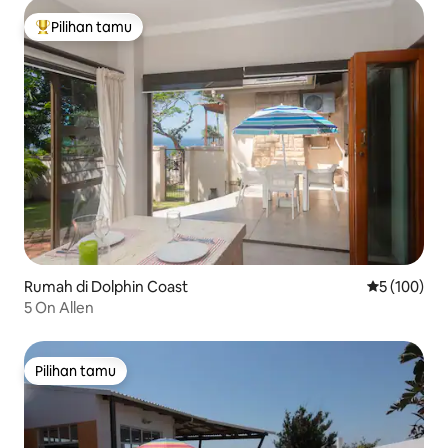
Pilihan tamu
Pilihan tamu terpopuler
Rumah di Dolphin Coast
Nilai rata-ra
5 (100)
5 On Allen
Pilihan tamu
Pilihan tamu