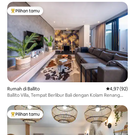
Pilihan tamu
Pilihan tamu terpopuler
Rumah di Ballito
Nilai rata-rata
4,97 (92)
Ballito Villa, Tempat Berlibur Bali dengan Kolam Renang
Pribadi
Pilihan tamu
Pilihan tamu terpopuler