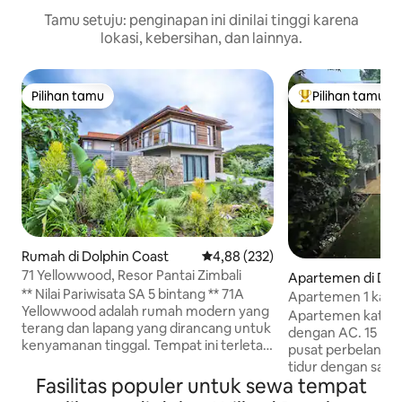
Tamu setuju: penginapan ini dinilai tinggi karena
lokasi, kebersihan, dan lainnya.
Pilihan tamu
Pilihan tamu
Pilihan tamu
Pilihan tamu terp
Rumah di Dolphin Coast
Nilai rata-rata 4,88 dari 5, 232 ul
4,88 (232)
71 Yellowwood, Resor Pantai Zimbali
Apartemen di Dol
** Nilai Pariwisata SA 5 bintang ** 71A
t
Apartemen 1 kama
Yellowwood adalah rumah modern yang
dengan tata letak 
Apartemen kateri
terang dan lapang yang dirancang untuk
dengan AC. 15 men
kenyamanan tinggal. Tempat ini terletak
pusat perbelanjaa
di Restaurali Coastal Resort pemenang
tidur dengan satu
penghargaan yang menawarkan
Fasilitas populer untuk sewa tempat
berukuran queen.
berbagai fasilitas termasuk lapangan golf
makan, dan dapur 