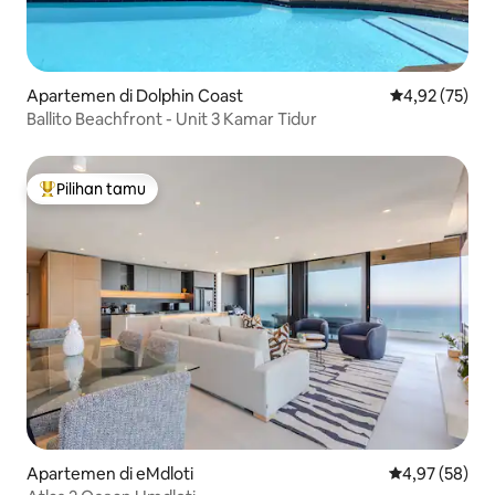
Apartemen di Dolphin Coast
Nilai rata-rata
4,92 (75)
Ballito Beachfront - Unit 3 Kamar Tidur
Pilihan tamu
Pilihan tamu terpopuler
Apartemen di eMdloti
Nilai rata-rata
4,97 (58)