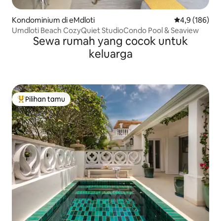
Kondominium di eMdloti
Nilai rata-rata
4,9 (186)
Umdloti Beach CozyQuiet StudioCondo Pool & Seaview
Sewa rumah yang cocok untuk
keluarga
Pilihan tamu
Pilihan tamu terpopuler