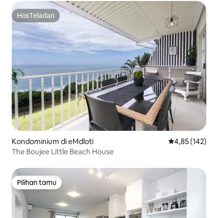
HosTeladan
HosTeladan
Kondominium di eMdloti
Nilai rata-rata 
4,85 (142)
The Boujee Little Beach House
Pilihan tamu
Pilihan tamu