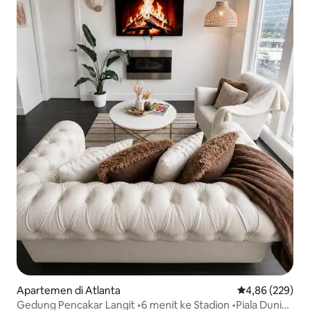
Apartemen di Atlanta
Nilai rata-rata 
4,86 (229)
Gedung Pencakar Langit •6 menit ke Stadion •Piala Dunia