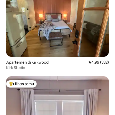
Apartemen di Kirkwood
Nilai rata-rata 
4,99 (332)
Kirk Studio
Pilihan tamu
Pilihan tamu terpopuler