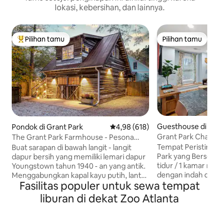
lokasi, kebersihan, dan lainnya.
Pilihan tamu
Pilihan tamu
Pilihan tamu terpopuler
Pilihan tamu
Guesthouse di Gra
Pondok di Grant Park
Nilai rata-rata 4,98 dari 5, 618 ul
4,98 (618)
Grant Park Charm
The Grant Park Farmhouse - Pesona
Bersejarah, Ken
Selatan yang Autentik
Tempat Peristirah
Buat sarapan di bawah langit - langit
Park yang Bersejarah Rumah 1 
dapur bersih yang memiliki lemari dapur
tidur / 1 kamar ma
Youngstown tahun 1940 - an yang antik.
dengan indah di pu
Menggabungkan kapal kayu putih, lantai
Fasilitas populer untuk sewa tempat
satu lingkungan tin
kayu keras kayu ek, dan aksen biru
Bisa ditinggali 2
bubuk, rumah cantik ini kaya akan
liburan di dekat Zoo Atlanta
dengan sentuhan 
pesona bersejarah. Harapkan untuk
dan modern serta 
menikmati cahaya alami yang memancar