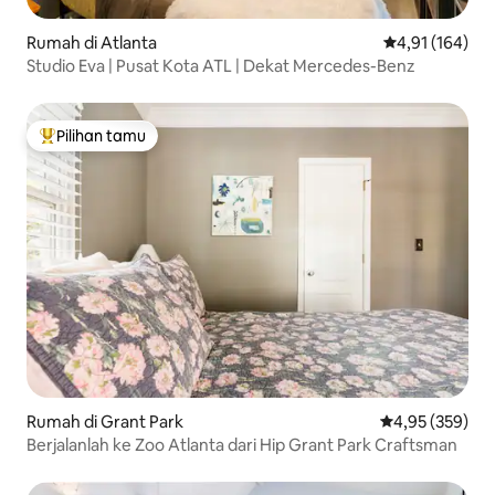
Rumah di Atlanta
Nilai rata-rata 
4,91 (164)
Studio Eva | Pusat Kota ATL | Dekat Mercedes-Benz
Pilihan tamu
Pilihan tamu terpopuler
Rumah di Grant Park
Nilai rata-rata 
4,95 (359)
Berjalanlah ke Zoo Atlanta dari Hip Grant Park Craftsman