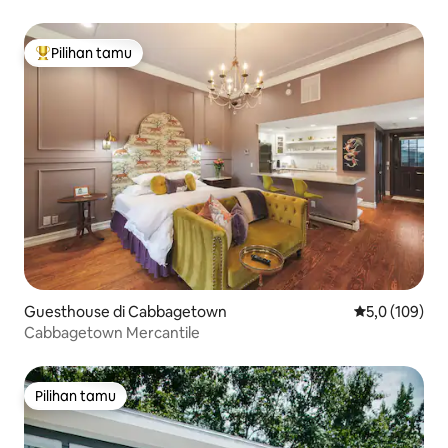
Pilihan tamu
Pilihan tamu terpopuler
Guesthouse di Cabbagetown
Nilai rata-rata
5,0 (109)
Cabbagetown Mercantile
Pilihan tamu
Pilihan tamu