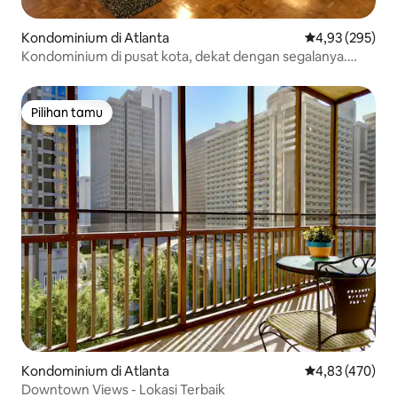
Kondominium di Atlanta
Nilai rata-rata 
4,93 (295)
Kondominium di pusat kota, dekat dengan segalanya.
Parkir gratis!
Pilihan tamu
Pilihan tamu
Kondominium di Atlanta
Nilai rata-rata 
4,83 (470)
Downtown Views - Lokasi Terbaik