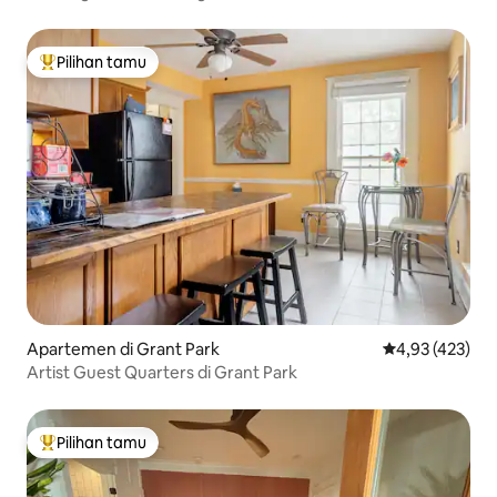
FIFA
Pilihan tamu
Pilihan tamu terpopuler
Apartemen di Grant Park
Nilai rata-rata 
4,93 (423)
Artist Guest Quarters di Grant Park
Pilihan tamu
Pilihan tamu terpopuler