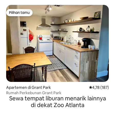
Pilihan tamu
Pilihan tamu
Apartemen di Grant Park
Nilai rata-rata 
4,78 (187)
Rumah Perkebunan Grant Park
Sewa tempat liburan menarik lainnya
di dekat Zoo Atlanta