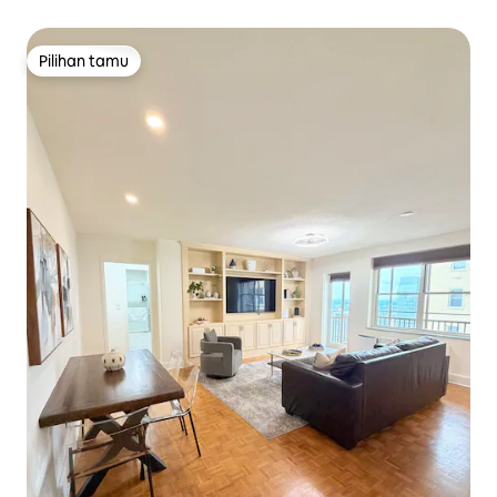
Pilihan tamu
Pilihan tamu