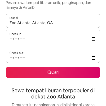
Pesan sewa tempat liburan unik, penginapan, dan
lainnya di Airbnb
Lokasi
Jika hasil yang dicari tersedia, telusuri dengan tombol panah
Check-in
Check-out
Cari
Sewa tempat liburan terpopuler di
dekat Zoo Atlanta
Tamu setuju: penginapan ini dinilai tinggi karena