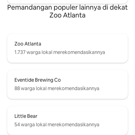
jendela kaca noda lagi dan lantai kayu ek
Pemandangan populer lainnya di dekat
yang tertekan di seluruh. Tempat ini
Zoo Atlanta
memiliki tempat tidur king size dan sofa
lengkap untuk kenyamanan.
Eksteriornya memiliki satu teras kecil di
lantai atas dan area duduk di dekat pintu
masuk tangga. Rumah berada di jalan
Zoo Atlanta
buntu sekutu dan tidak berada di dekat
persimpangan utama. Ini membuat
1.737 warga lokal merekomendasikannya
tempat ini tenang untuk lingkungan
perkotaan. Meskipun rumah ini tampak
tua, rumah ini memiliki banyak fasilitas
yang Anda inginkan di rumah yang baru
dibangun seperti pemanas air tanpa
Eventide Brewing Co
tangki untuk pancuran air panas yang
88 warga lokal merekomendasikannya
panjang, dan isolasi busa semprot untuk
kenyamanan. Catatan: Area yang lebih
rendah adalah ruang pribadi yang tidak
ada. Iklan adalah untuk studio atas. Lihat
apa yang dikatakan Atlanta Journal
Little Bear
Constitution!
https://www.ajc.com/events/new-
54 warga lokal merekomendasikannya
airbnb-rentals-perfect-for-atlanta-