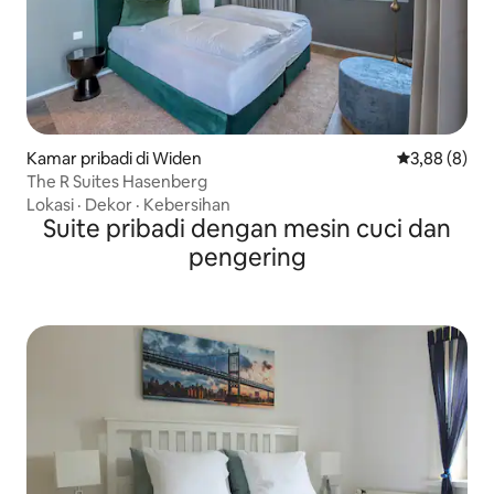
Kamar pribadi di Widen
Nilai rata-rat
3,88 (8)
The R Suites Hasenberg
Lokasi
·
Dekor
·
Kebersihan
Suite pribadi dengan mesin cuci dan
pengering