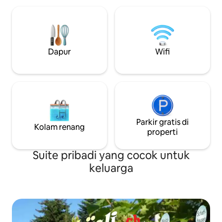
keluarga dengan a
jam dengan mobil. Pabrik cokelat yang
dimungkinkan Harg
luar biasa menginspirasi anak muda dan
tua. Sama - sama!
Dapur
Wifi
Parkir gratis di
Kolam renang
properti
Suite pribadi yang cocok untuk
keluarga