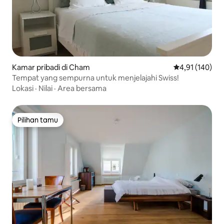
Kamar pribadi di Cham
Nilai rata-rata 
4,91 (140)
Tempat yang sempurna untuk menjelajahi Swiss!
Lokasi
·
Nilai
·
Area bersama
Pilihan tamu
Pilihan tamu