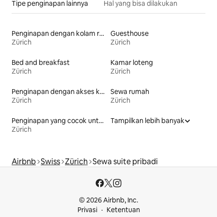
Tipe penginapan lainnya
Hal yang bisa dilakukan
Penginapan dengan kolam renang
Guesthouse
Zürich
Zürich
Bed and breakfast
Kamar loteng
Zürich
Zürich
Penginapan dengan akses ke danau
Sewa rumah
Zürich
Zürich
Penginapan yang cocok untuk keluarga
Tampilkan lebih banyak
Zürich
Airbnb
Swiss
Zürich
Sewa suite pribadi
© 2026 Airbnb, Inc.
Privasi
Ketentuan