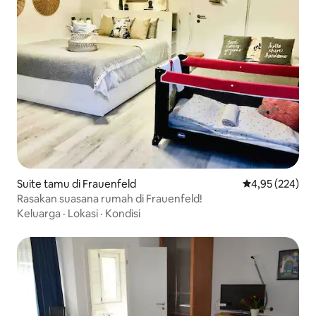
Suite tamu di Frauenfeld
Nilai rata-rata 
4,95 (224)
Rasakan suasana rumah di Frauenfeld!
Keluarga
·
Lokasi
·
Kondisi