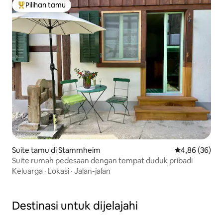
Pilihan tamu
Pilihan tamu terpopuler
Suite tamu di Stammheim
Nilai rata-rata
4,86 (36)
Suite rumah pedesaan dengan tempat duduk pribadi
Keluarga
·
Lokasi
·
Jalan-jalan
Destinasi untuk dijelajahi