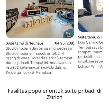
Suite tamu di Hör
Don Camillo Gäst
Suite tamu di Neuhaus
Nilai rata-rata 4,96 dari 5, 208 ul
4,96 (208)
Tempat saya berd
Studio modern dan terpisah di pedesaan
tempat umum. Lalu
Studio modern ini cocok untuk 2 -4
perbukitan dana
orang dewasa. Tersedia Parkir & tempat
untuk bersepeda at
duduk pribadi. Tempat ini menawarkan
bersejarah sepert
Lokasi
·
Wifi
·
Area
retret & ketenangan individu dalam
Rhein atau Frauen
suasana yang menyenangkan.
Keluarga
·
Lokasi
·
Penataan
dalam waktu singk
Penggemar liburan aktif juga akan
menyukai tempat 
mendapatkan nilai uang mereka di area
lokasinya yang ten
kami. Berbagai tur sepeda, danau
kedekatannya de
Fasilitas populer untuk suite pribadi di
renang (5), rute lintas alam & perjalanan
Constance/Unter
perahu yang menarik, menjanjikan
Zürich
keramahtamahan 
liburan yang menyenangkan. Kota - kota
Anda merasa sepe
seperti Zurich, St. Gallen & Lucerne
saya cocok untuk pasang
dapat dijangkau dalam waktu sekitar 1