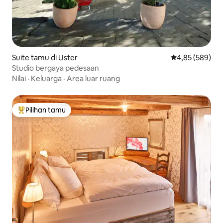
Suite tamu di Uster
Nilai rata-rata 
4,85 (589)
Studio bergaya pedesaan
Nilai
·
Keluarga
·
Area luar ruang
Pilihan tamu
Pilihan tamu terpopuler