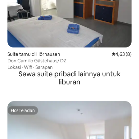
Suite tamu di Hörhausen
Nilai rata-rat
4,63 (8)
Don Camillo Gästehaus/ DZ
Lokasi
·
Wifi
·
Sarapan
Sewa suite pribadi lainnya untuk
liburan
HosTeladan
HosTeladan