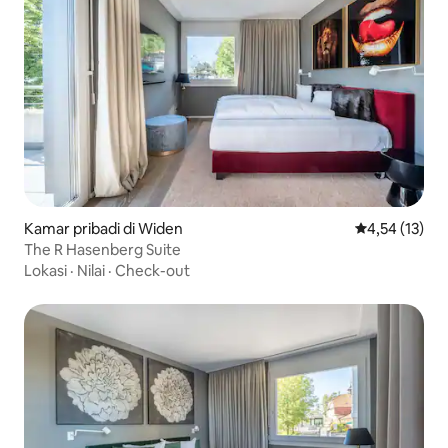
Kamar pribadi di Widen
Nilai rata-rata
4,54 (13)
The R Hasenberg Suite
Lokasi
·
Nilai
·
Check-out