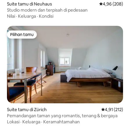
Suite tamu di Neuhaus
Nilai rata-rata 
4,96 (208)
Studio modern dan terpisah di pedesaan
Nilai
·
Keluarga
·
Kondisi
Pilihan tamu
Pilihan tamu
Suite tamu di Zürich
Nilai rata-rata 
4,91 (212)
Pemandangan taman yang romantis, tenang & bergaya
Lokasi
·
Keluarga
·
Keramahtamahan