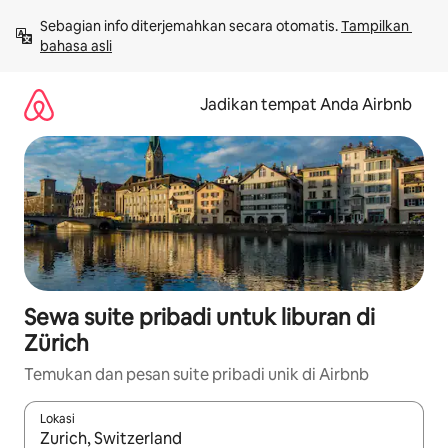
Lewatkan,
Sebagian info diterjemahkan secara otomatis. 
Tampilkan 
langsung
bahasa asli
lihat
konten
Jadikan tempat Anda Airbnb
Sewa suite pribadi untuk liburan di
Zürich
Temukan dan pesan suite pribadi unik di Airbnb
Lokasi
Jika hasil yang dicari tersedia, telusuri dengan tombol panah