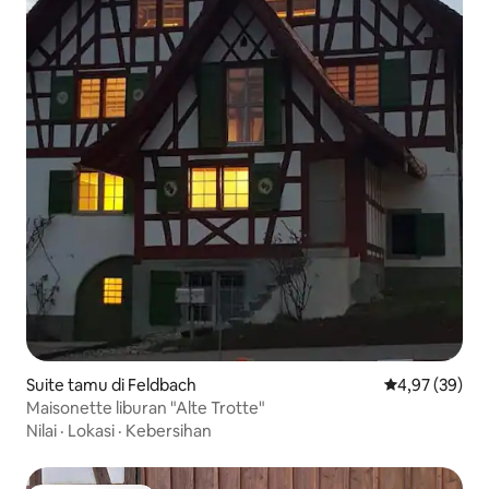
Suite tamu di Feldbach
Nilai rata-rata
4,97 (39)
Maisonette liburan "Alte Trotte"
Nilai
·
Lokasi
·
Kebersihan