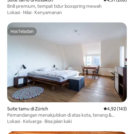
BnB premium, tempat tidur boxspring mewah
Lokasi
·
Nilai
·
Kenyamanan
HosTeladan
HosTeladan
Suite tamu di Zürich
Nilai rata-rata 
4,92 (143)
Pemandangan menakjubkan di atas kota, tenang &
bergaya
Lokasi
·
Keluarga
·
Bisa jalan kaki