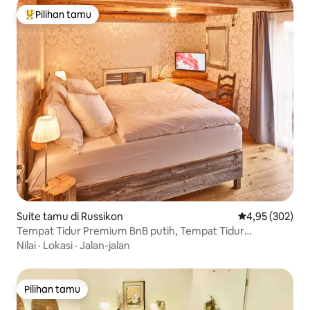
Pilihan tamu
Pilihan tamu terpopuler
Suite tamu di Russikon
Nilai rata-rata 
4,95 (302)
Tempat Tidur Premium BnB putih, Tempat Tidur
Boxspring mewah
Nilai
·
Lokasi
·
Jalan-jalan
Pilihan tamu
Pilihan tamu