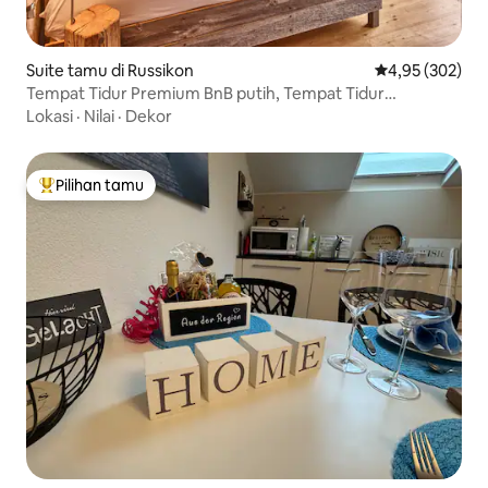
Suite tamu di Russikon
Nilai rata-rata 
4,95 (302)
Tempat Tidur Premium BnB putih, Tempat Tidur
Boxspring mewah
Lokasi
·
Nilai
·
Dekor
Pilihan tamu
Pilihan tamu terpopuler