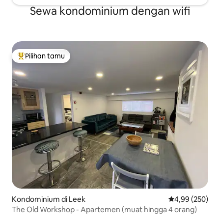
Sewa kondominium dengan wifi
Pilihan tamu
Pilihan tamu terpopuler
Kondominium di Leek
Nilai rata-rata 
4,99 (250)
The Old Workshop - Apartemen (muat hingga 4 orang)