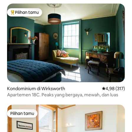
Pilihan tamu
Pilihan tamu terpopuler
Kondominium di Wirksworth
Nilai rata-rata 
4,98 (317)
Apartemen 18C. Peaks yang bergaya, mewah, dan luas
Pilihan tamu
Pilihan tamu