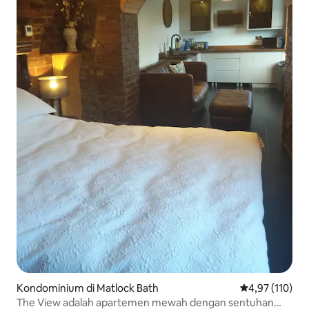
Kondominium di Matlock Bath
Nilai rata-rata 
4,97 (110)
The View adalah apartemen mewah dengan sentuhan