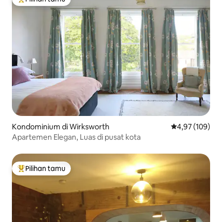
Pilihan tamu terpopuler
Kondominium di Wirksworth
Nilai rata-rata 
4,97 (109)
Apartemen Elegan, Luas di pusat kota
Pilihan tamu
Pilihan tamu terpopuler