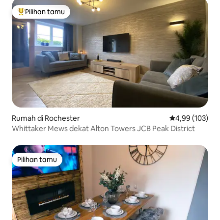
Pilihan tamu
Pilihan tamu terpopuler
Rumah di Rochester
Nilai rata-rata 
4,99 (103)
Whittaker Mews dekat Alton Towers JCB Peak District
Pilihan tamu
Pilihan tamu