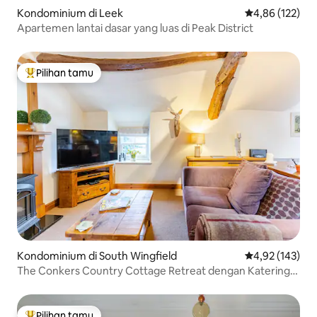
Kondominium di Leek
Nilai rata-rata 
4,86 (122)
Apartemen lantai dasar yang luas di Peak District
Pilihan tamu
Pilihan tamu terpopuler
Kondominium di South Wingfield
Nilai rata-rata 
4,92 (143)
The Conkers Country Cottage Retreat dengan Katering
Mandiri
Pilihan tamu