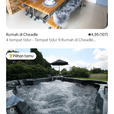
Rumah di Cheadle
Nilai rata-rata 
4,95 (107)
4 tempat tidur - Tempat tidur 9 Rumah di Cheadle
Staffordshire
Pilihan tamu
Pilihan tamu terpopuler