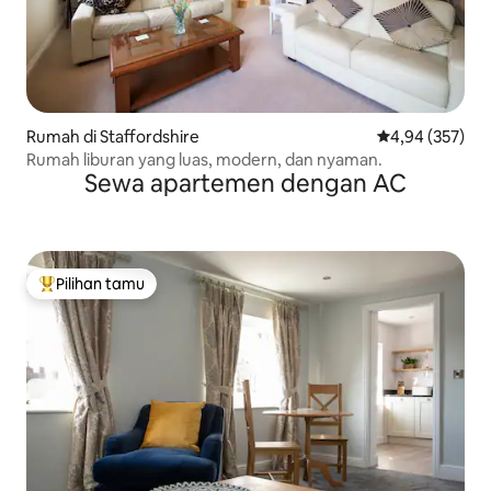
Rumah di Staffordshire
Nilai rata-rata 
4,94 (357)
Rumah liburan yang luas, modern, dan nyaman.
Sewa apartemen dengan AC
Pilihan tamu
Pilihan tamu terpopuler