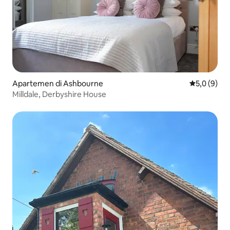
Apartemen di Ashbourne
Nilai rata-r
5,0 (9)
Milldale, Derbyshire House