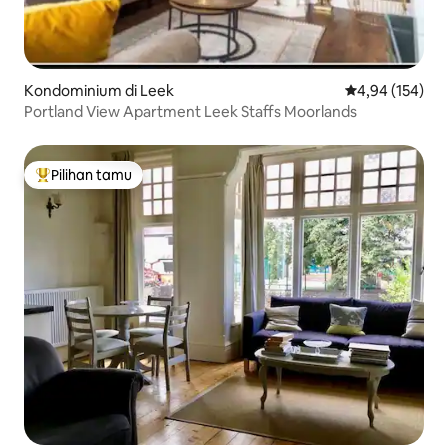
Kondominium di Leek
Nilai rata-rata 
4,94 (154)
Portland View Apartment Leek Staffs Moorlands
Pilihan tamu
Pilihan tamu terpopuler