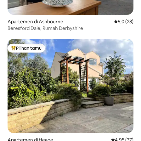
Apartemen di Ashbourne
Nilai rata-rat
5,0 (23)
Beresford Dale, Rumah Derbyshire
Pilihan tamu
Pilihan tamu terpopuler
Apartemen di Heage
Nilai rata-rata
4,95 (37)