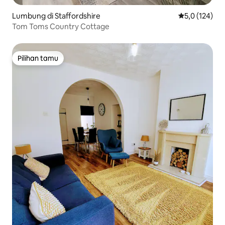
Lumbung di Staffordshire
Nilai rata-rata
5,0 (124)
Tom Toms Country Cottage
Pilihan tamu
Pilihan tamu