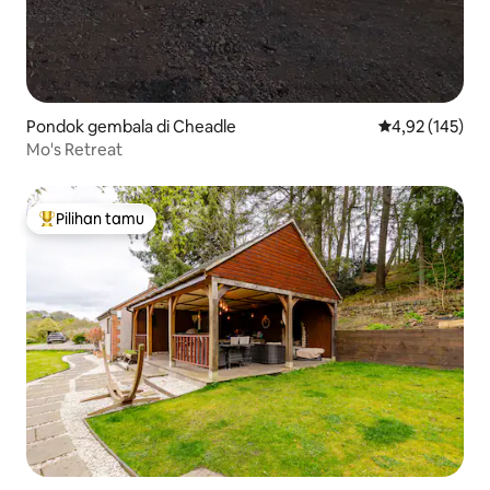
Pondok gembala di Cheadle
Nilai rata-rata 
4,92 (145)
Mo's Retreat
Pilihan tamu
Pilihan tamu terpopuler