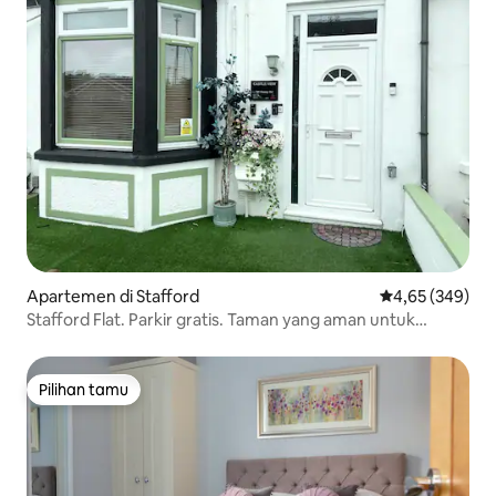
Apartemen di Stafford
Nilai rata-rata 
4,65 (349)
Stafford Flat. Parkir gratis. Taman yang aman untuk
hewan peliharaan/anak
Pilihan tamu
Pilihan tamu