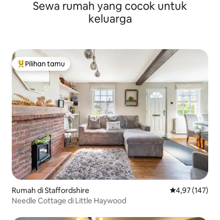
Sewa rumah yang cocok untuk
modern
keluarga
Pilihan tamu
Pilihan tamu terpopuler
Rumah di Staffordshire
Nilai rata-rata 
4,97 (147)
Needle Cottage di Little Haywood