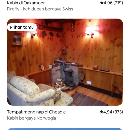
Kabin di Oakamoor
Nilai rata-rata 
4,96 (219)
Firefly - kehidupan bergaya Swiss
Pilihan tamu
Pilihan tamu
Tempat menginap di Cheadle
Nilai rata-rata 
4,94 (373)
Kabin bergaya Norwegia