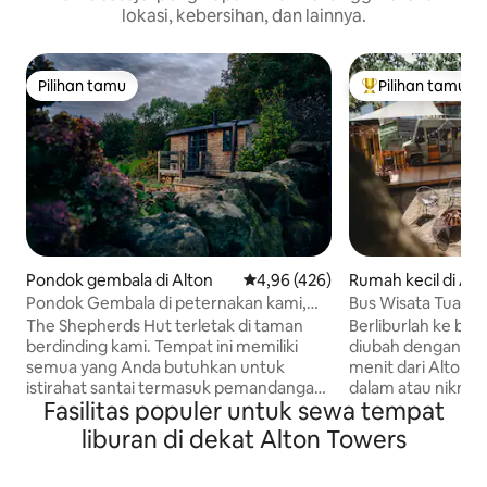
lokasi, kebersihan, dan lainnya.
Pilihan tamu
Pilihan tamu
Pilihan tamu
Pilihan tamu terp
Pondok gembala di Alton
Nilai rata-rata 4,96 dari 5, 426 ul
4,96 (426)
Rumah kecil di Alt
Pondok Gembala di peternakan kami,
Bus Wisata Tua. Ba
dekat Alton Towers
bioskop puncak p
The Shepherds Hut terletak di taman
Berliburlah ke bus
berdinding kami. Tempat ini memiliki
diubah dengan indah, di hutan k
semua yang Anda butuhkan untuk
menit dari Alton T
istirahat santai termasuk pemandangan
dalam atau nikmati
Fasilitas populer untuk sewa tempat
indah, kompor kayu bakar, kamar mandi,
perapian di bawah 
dapur mini, dan area tempat tidur yang
Benamkan diri And
liburan di dekat Alton Towers
nyaman. Desain yang cerdas
puncak POHON CIN
memungkinkan meja makan dengan
tenun tangan yang 