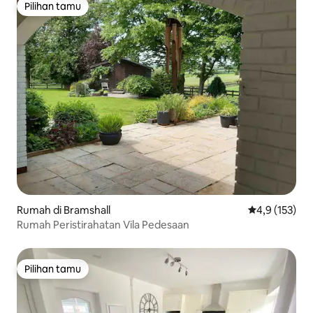
Pilihan tamu
Pilihan tamu
Rumah di Bramshall
Nilai rata-rata
4,9 (153)
Rumah Peristirahatan Vila Pedesaan
Pilihan tamu
Pilihan tamu