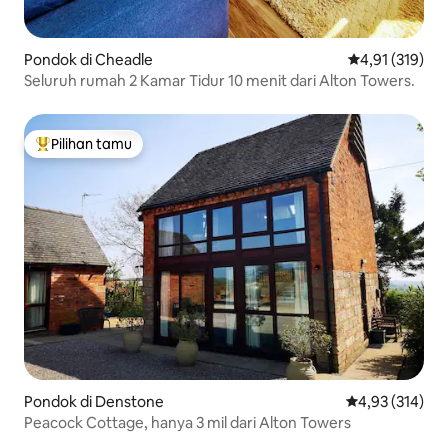
Pondok di Cheadle
Nilai rata-rata 
4,91 (319)
Seluruh rumah 2 Kamar Tidur 10 menit dari Alton Towers.
Pilihan tamu
Pilihan tamu terpopuler
Pondok di Denstone
Nilai rata-rata 
4,93 (314)
Peacock Cottage, hanya 3 mil dari Alton Towers