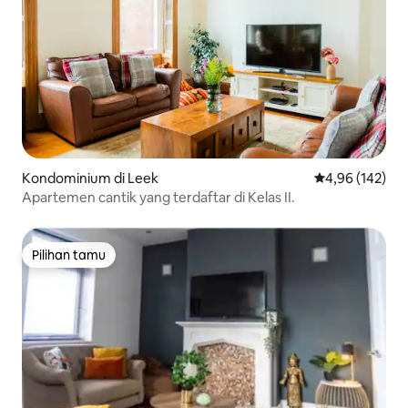
Kondominium di Leek
Nilai rata-rata 
4,96 (142)
Apartemen cantik yang terdaftar di Kelas II.
Pilihan tamu
Pilihan tamu