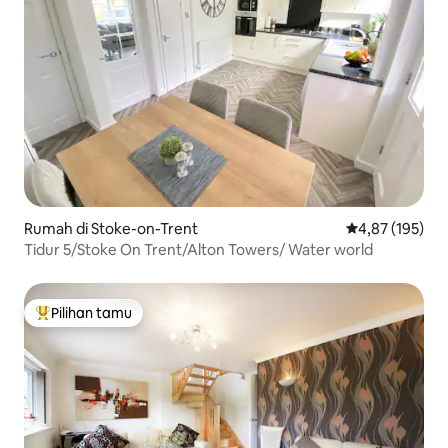
Rumah di Stoke-on-Trent
Nilai rata-rata 
4,87 (195)
Tidur 5/Stoke On Trent/Alton Towers/ Water world
Pilihan tamu
Pilihan tamu terpopuler