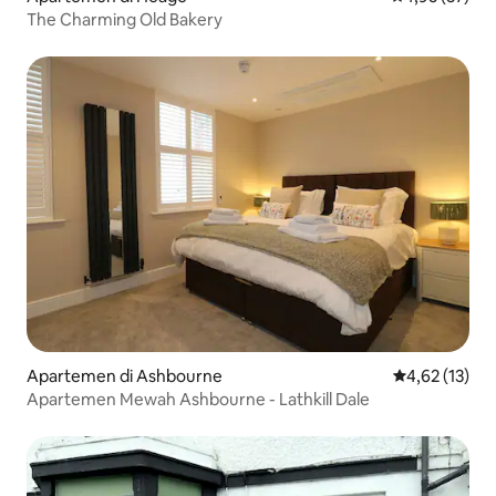
The Charming Old Bakery
Apartemen di Ashbourne
Nilai rata-rata
4,62 (13)
Apartemen Mewah Ashbourne - Lathkill Dale