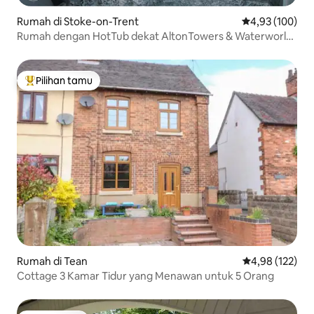
Rumah di Stoke-on-Trent
Nilai rata-rata 
4,93 (100)
Rumah dengan HotTub dekat AltonTowers & Waterworld
sot
Pilihan tamu
Pilihan tamu terpopuler
Rumah di Tean
Nilai rata-rata 
4,98 (122)
Cottage 3 Kamar Tidur yang Menawan untuk 5 Orang