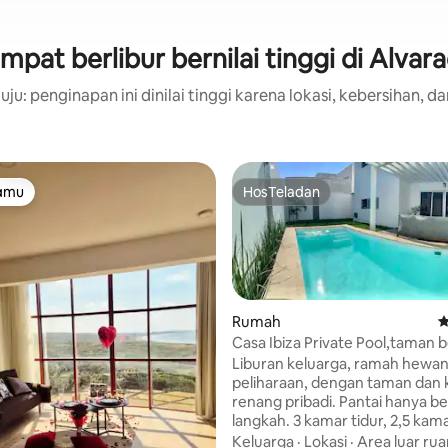
mpat berlibur bernilai tinggi di Alvar
ju: penginapan ini dinilai tinggi karena lokasi, kebersihan, da
tamu
HosTeladan
tamu
HosTeladan
5, 190 ulasan
Rumah
N
Casa Ibiza Private Pool,taman 
langkah dari laut
Liburan keluarga, ramah hewa
peliharaan, dengan taman dan
renang pribadi. Pantai hanya be
langkah. 3 kamar tidur, 2,5 kamar mandi
dan dapur dengan ruang tamu y
Keluarga
·
Lokasi
·
Area luar ru