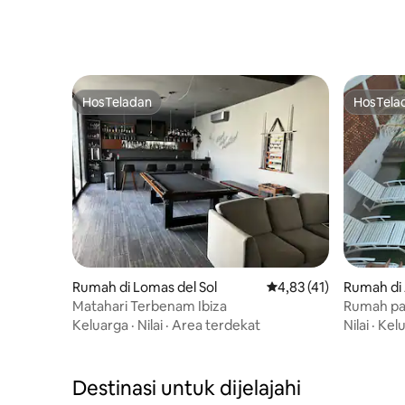
HosTeladan
HosTela
HosTeladan
HosTela
Rumah di Lomas del Sol
Nilai rata-rata 4,83 dar
4,83 (41)
Rumah di 
Matahari Terbenam Ibiza
Rumah pa
Keluarga
·
Nilai
·
Area terdekat
Nilai
·
Kel
Destinasi untuk dijelajahi