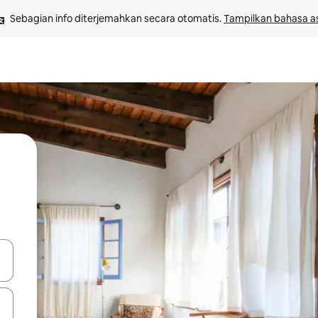
Sebagian info diterjemahkan secara otomatis. 
Tampilkan bahasa as
 tombol panah ke atas dan ke bawah atau jelajahi dengan sentuhan at