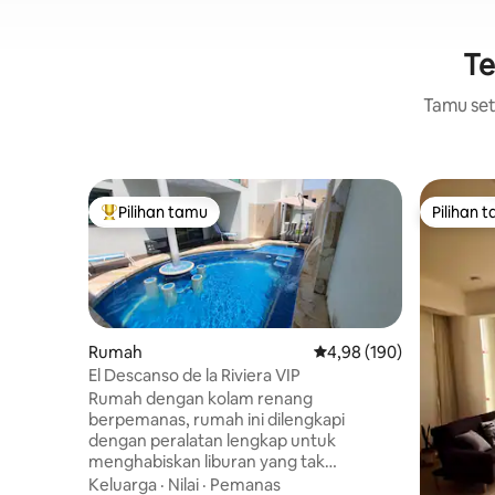
Te
Tamu setu
Pilihan tamu
Pilihan 
Pilihan tamu terpopuler
Pilihan 
Rumah
Nilai rata-rata 4,98 dari 
4,98 (190)
El Descanso de la Riviera VIP
Rumah dengan kolam renang
berpemanas, rumah ini dilengkapi
dengan peralatan lengkap untuk
menghabiskan liburan yang tak
terlupakan dapat menampung 12 orang
Keluarga
·
Nilai
·
Pemanas