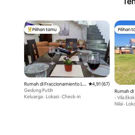
Tem
Pilihan tamu
Pilihan 
Pilihan tamu terpopuler
Pilihan 
Rumah di Fraccionamiento Lo
Nilai rata-rata 4,91 dar
4,91 (67)
mas de la Rioja
Gedung Putih
Rumah di 
Keluarga
·
Lokasi
·
Check-in
- Vila Eks
yang Men
Nilai
·
Loka