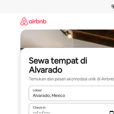
Lewatkan,
langsung
lihat
konten
Sewa tempat di
Alvarado
Temukan dan pesan akomodasi unik di Airbnb
Lokasi
Jika hasil yang dicari tersedia, telusuri dengan
Check-in