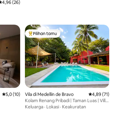
Nilai rata-rata 4,96 dari 5, 26 ulasan
4,96 (26)
Pilihan tamu
Pilihan tamu terpopuler
Nilai rata-rata 5,0 dari 5, 10 ulasan
5,0 (10)
Vila di Medellín de Bravo
Nilai rata-rata 4,89 dar
4,89 (71)
Kolam Renang Pribadi | Taman Luas | Villa
Valentina
Keluarga
·
Lokasi
·
Keakuratan