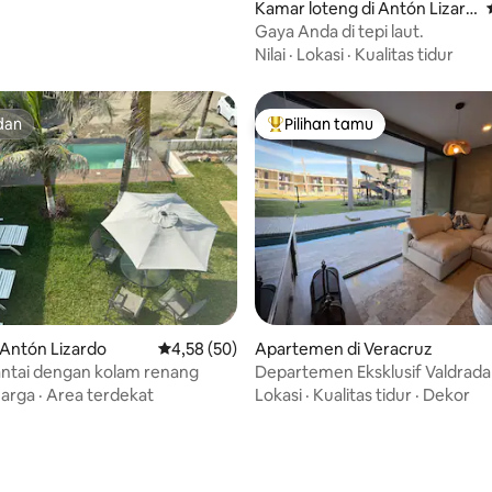
Kamar loteng di Antón Lizard
o
Gaya Anda di tepi laut.
Nilai
·
Lokasi
·
Kualitas tidur
dan
Pilihan tamu
dan
Pilihan tamu terpopuler
i 5, 41 ulasan
Antón Lizardo
Nilai rata-rata 4,58 dari 5, 50 ulasan
4,58 (50)
Apartemen di Veracruz
ntai dengan kolam renang
Departemen Eksklusif Valdrada
uarga
·
Area terdekat
Lokasi
·
Kualitas tidur
·
Dekor