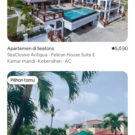
Apartemen di Seatons
Nilai rata-r
5,0 (4)
SeaClusive Antigua - Pelican House Suite E
Kamar mandi
·
Kebersihan
·
AC
Pilihan tamu
Pilihan tamu