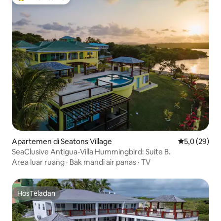
Pilihan tamu terpopuler
Apartemen di Seatons Village
Nilai rata-rat
5,0 (29)
SeaClusive Antigua-Villa Hummingbird: Suite B.
Area luar ruang
·
Bak mandi air panas
·
TV
HosTeladan
HosTeladan