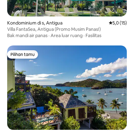
Kondominium di s, Antigua
Nilai rata-ra
5,0 (15)
Villa FantaSea, Antigua (Promo Musim Panas!)
Bak mandi air panas
·
Area luar ruang
·
Fasilitas
Pilihan tamu
Pilihan tamu