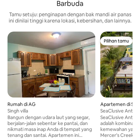
Barbuda
Tamu setuju: penginapan dengan bak mandi air panas
ini dinilai tinggi karena lokasi, kebersihan, dan lainnya.
Pilihan tamu
Pilihan tamu
Rumah di AG
Apartemen di Seat
e
Singh villa
SeaClusive Antigu
Suite A
Bangun dengan udara laut yang segar,
SeaClusive Antigu
berjalan-jalan sebentar ke pantai, dan
adalah kombinasi 
nikmati masa inap Anda di tempat yang
kemewahan yang ter
tenang dan santai. Apartemen ini
Mercer's Creek di 