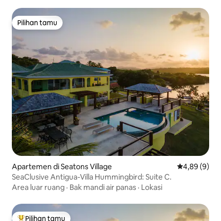
Pilihan tamu
Pilihan tamu
Apartemen di Seatons Village
Nilai rata-rat
4,89 (9)
SeaClusive Antigua-Villa Hummingbird: Suite C.
Area luar ruang
·
Bak mandi air panas
·
Lokasi
Pilihan tamu