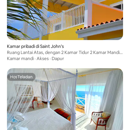
Kamar pribadi di Saint John's
Ruang Lantai Atas, dengan 2 Kamar Tidur 2 Kamar Mandi,
tidur 4 dewasa 3 anak
Kamar mandi
·
Akses
·
Dapur
HosTeladan
HosTeladan