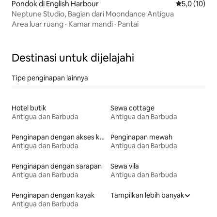
Pondok di English Harbour
Nilai rata-ra
5,0 (10)
Neptune Studio, Bagian dari Moondance Antigua
Area luar ruang
·
Kamar mandi
·
Pantai
Destinasi untuk dijelajahi
Tipe penginapan lainnya
Hotel butik
Sewa cottage
Antigua dan Barbuda
Antigua dan Barbuda
Penginapan dengan akses ke pantai
Penginapan mewah
Antigua dan Barbuda
Antigua dan Barbuda
Penginapan dengan sarapan
Sewa vila
Antigua dan Barbuda
Antigua dan Barbuda
Penginapan dengan kayak
Tampilkan lebih banyak
Antigua dan Barbuda