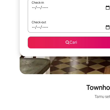
Check-in
Check-out
Cari
Townhou
Tamu set