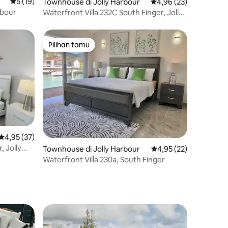
Nilai rata-rata 5 dari 5, 19 ulasan
5 (19)
Townhouse di Jolly Harbour
Nilai rata-rata 4,96 dar
4,96 (23)
rbour
Waterfront Villa 232C South Finger, Jolly
Harbour
Pilihan tamu
Pilihan tamu
Nilai rata-rata 4,95 dari 5, 37 ulasan
4,95 (37)
, Jolly
Townhouse di Jolly Harbour
Nilai rata-rata 4,95 dar
4,95 (22)
Waterfront Villa 230a, South Finger