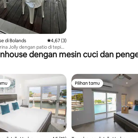
e di Bolands
Nilai rata-rata 4,67 dari 5, 3 ulasan
4,67 (3)
arina Jolly dengan patio di tepi
nhouse dengan mesin cuci dan penge
tamu
Pilihan tamu
tamu
Pilihan tamu