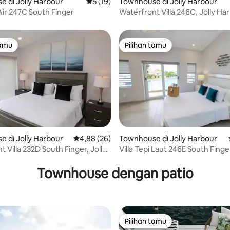
 di Jolly Harbour
Nilai rata-rata 5 dari 5, 19 ulasan
5 (19)
Townhouse di Jolly Harbour
ri 5, 9 ulasan
 Air 247C South Finger
Waterfront Villa 246C, Jolly Ha
tamu
Pilihan tamu
tamu
Pilihan tamu
ri 5, 4 ulasan
 di Jolly Harbour
Nilai rata-rata 4,88 dari 5, 26 ulasan
4,88 (26)
Townhouse di Jolly Harbour
 Villa 232D South Finger, Jolly
Villa Tepi Laut 246E South Finger
Harbour
Townhouse dengan patio
Pilihan tamu
Pilihan tamu