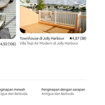
Townhouse di Jolly Harbour
Nilai rata-rata 4,87 dar
4,87 (38)
Villa Tepi Air Modern di Jolly Harbour
ilai rata-rata 4,92 dari 5, 106 ulasan
4,92 (106)
nginapan mewah
Penginapan dengan sarapan
tigua dan Barbuda
Antigua dan Barbuda