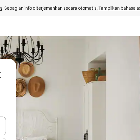
Sebagian info diterjemahkan secara otomatis. 
Tampilkan bahasa as
k
b
 tombol panah ke atas dan ke bawah atau jelajahi dengan sentuhan at