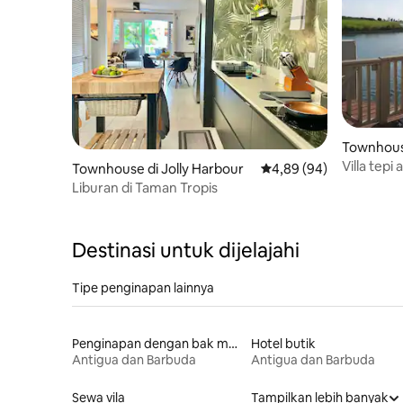
Townhous
Villa tepi
Townhouse di Jolly Harbour
Nilai rata-rata 4,89 dari
4,89 (94)
Liburan di Taman Tropis
Destinasi untuk dijelajahi
Tipe penginapan lainnya
Penginapan dengan bak mandi air panas
Hotel butik
Antigua dan Barbuda
Antigua dan Barbuda
Sewa vila
Tampilkan lebih banyak