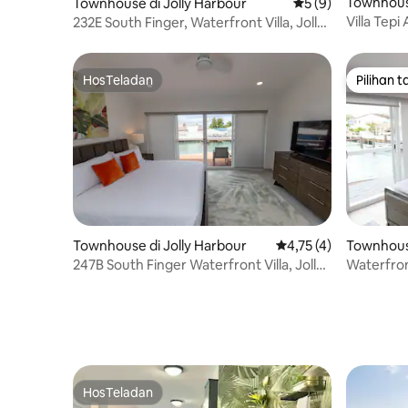
Townhouse
Townhouse di Jolly Harbour
Nilai rata-rata 5 da
5 (9)
Villa Tepi
232E South Finger, Waterfront Villa, Jolly
Harbour
HosTeladan
Pilihan 
HosTeladan
Pilihan 
Townhouse di Jolly Harbour
Nilai rata-rata 4,75 da
4,75 (4)
Townhouse
247B South Finger Waterfront Villa, Jolly
Waterfront
Harbour
Harbour
HosTeladan
HosTeladan