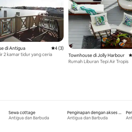
e di Antigua
Nilai rata-rata 4 dari 5, 3 ulasan
4 (3)
 air 2 kamar tidur yang ceria
 5, 94 ulasan
Townhouse di Jolly Harbour
N
Rumah Liburan Tepi Air Tropis
Sewa cottage
Penginapan dengan akses ke pantai
Pe
Antigua dan Barbuda
Antigua dan Barbuda
An