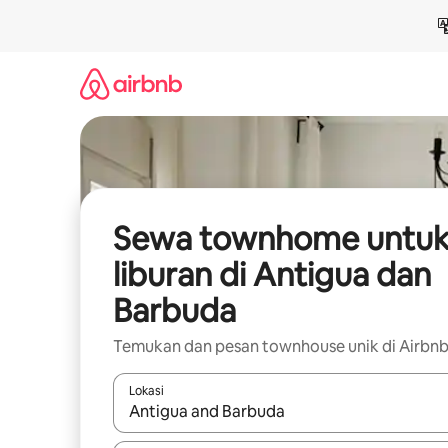
Lewatkan,
langsung
lihat
konten
Sewa townhome untu
liburan di Antigua dan
Barbuda
Temukan dan pesan townhouse unik di Airbn
Lokasi
Jika hasil yang dicari tersedia, telusuri dengan