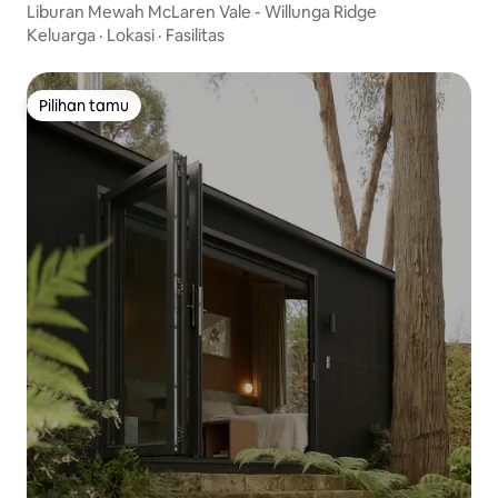
Liburan Mewah McLaren Vale - Willunga Ridge
Keluarga
·
Lokasi
·
Fasilitas
Pilihan tamu
Pilihan tamu