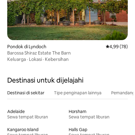
Pondok di Lyndoch
Nilai rata-rata
4,99 (78)
Barossa Shiraz Estate The Barn
Keluarga
·
Lokasi
·
Kebersihan
Destinasi untuk dijelajahi
Destinasi di sekitar
Tipe penginapan lainnya
Pemandangan
Adelaide
Horsham
Sewa tempat liburan
Sewa tempat liburan
Kangaroo Island
Halls Gap
Sewa tempat liburan
Sewa tempat liburan