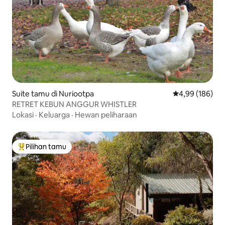
Suite tamu di Nuriootpa
Nilai rata-rata 
4,99 (186)
RETRET KEBUN ANGGUR WHISTLER
Lokasi
·
Keluarga
·
Hewan peliharaan
Pilihan tamu
Pilihan tamu terpopuler