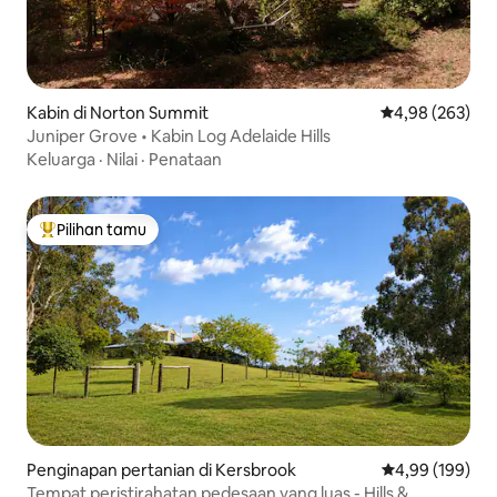
Kabin di Norton Summit
Nilai rata-rata 
4,98 (263)
Juniper Grove • Kabin Log Adelaide Hills
Keluarga
·
Nilai
·
Penataan
Pilihan tamu
Pilihan tamu terpopuler
Penginapan pertanian di Kersbrook
Nilai rata-rata 
4,99 (199)
Tempat peristirahatan pedesaan yang luas - Hills &