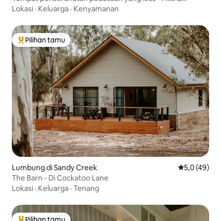
Barossa
Lokasi
·
Keluarga
·
Kenyamanan
Pilihan tamu
Pilihan tamu terpopuler
Lumbung di Sandy Creek
Nilai rata-rat
5,0 (49)
The Barn - Di Cockatoo Lane
Lokasi
·
Keluarga
·
Tenang
Pilihan tamu