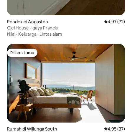
Pondok di Angaston
Nilai rata-rata
4,97 (72)
Ciel House - gaya Prancis
Nilai
·
Keluarga
·
Lintas alam
Pilihan tamu
Pilihan tamu
Rumah di Willunga South
Nilai rata-rata
4,95 (37)