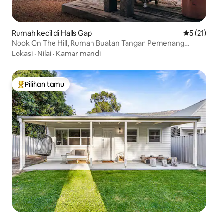
Rumah kecil di Halls Gap
Nilai rata-
5 (21)
Nook On The Hill, Rumah Buatan Tangan Pemenang
Penghargaan
Lokasi
·
Nilai
·
Kamar mandi
Pilihan tamu
Pilihan tamu terpopuler