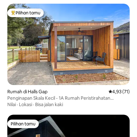
Pilihan tamu
Pilihan tamu terpopuler
Rumah di Halls Gap
Nilai rata-rata
4,93 (71)
Penginapan Skala Kecil - 1A Rumah Peristirahatan
Pasangan
Nilai
·
Lokasi
·
Bisa jalan kaki
Pilihan tamu
Pilihan tamu