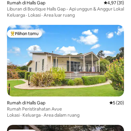
Rumah di Halls Gap
Nilai rata-rata
4,97 (31)
Liburan di Boutique Halls Gap - Api unggun & Anggur Lokal
Keluarga
·
Lokasi
·
Area luar ruang
Pilihan tamu
Pilihan tamu terpopuler
Rumah di Halls Gap
Nilai rata-r
5 (20)
Rumah Peristirahatan Avue
Lokasi
·
Keluarga
·
Area dalam ruang