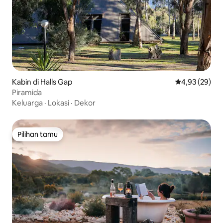
Kabin di Halls Gap
Nilai rata-rata
4,93 (29)
Piramida
Keluarga
·
Lokasi
·
Dekor
Pilihan tamu
Pilihan tamu