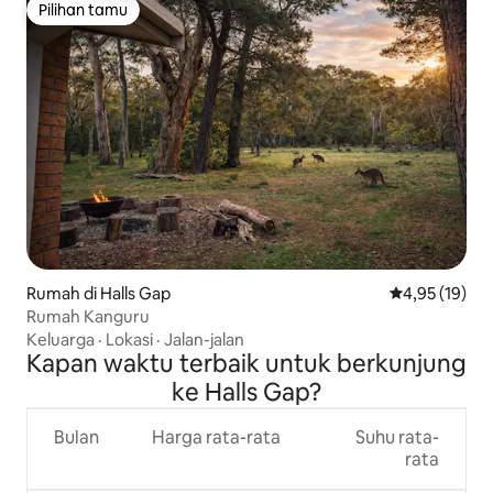
Pilihan tamu
Pilihan tamu
Rumah di Halls Gap
Nilai rata-rata
4,95 (19)
Rumah Kanguru
Keluarga
·
Lokasi
·
Jalan-jalan
Kapan waktu terbaik untuk berkunjung
ke Halls Gap?
Bulan
Harga rata-rata
Suhu rata-
rata